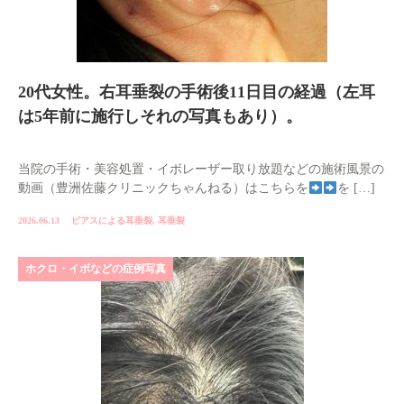
20代女性。右耳垂裂の手術後11日目の経過（左耳
は5年前に施行しそれの写真もあり）。
当院の手術・美容処置・イボレーザー取り放題などの施術風景の
動画（豊洲佐藤クリニックちゃんねる）はこちらを
を […]
2026.06.13
ピアスによる耳垂裂
,
耳垂裂
ホクロ・イボなどの症例写真