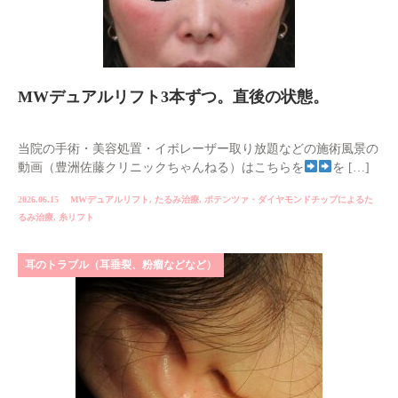
MWデュアルリフト3本ずつ。直後の状態。
当院の手術・美容処置・イボレーザー取り放題などの施術風景の
動画（豊洲佐藤クリニックちゃんねる）はこちらを
を […]
2026.06.15
MWデュアルリフト
,
たるみ治療
,
ポテンツァ・ダイヤモンドチップによるた
るみ治療
,
糸リフト
耳のトラブル（耳垂裂、粉瘤などなど）