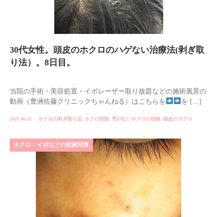
30代女性。頭皮のホクロのハゲない治療法(剥ぎ取
り法）。8日目。
当院の手術・美容処置・イボレーザー取り放題などの施術風景の
動画（豊洲佐藤クリニックちゃんねる）はこちらを
を […]
2026.06.11
ホクロの剥ぎ取り法
,
ホクロ切除
,
禿げないホクロの切除
,
頭皮のホクロ
ホクロ・イボなどの症例写真