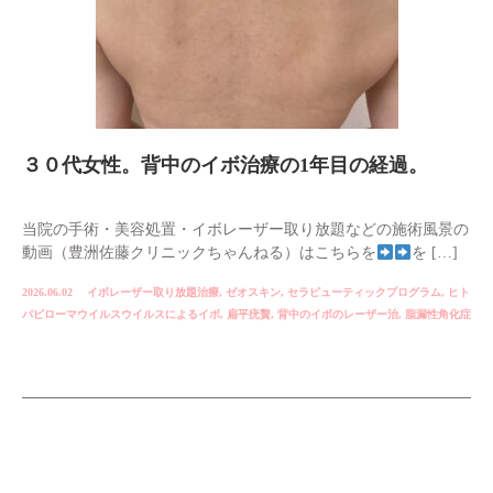
３０代女性。背中のイボ治療の1年目の経過。
当院の手術・美容処置・イボレーザー取り放題などの施術風景の
動画（豊洲佐藤クリニックちゃんねる）はこちらを
を […]
2026.06.02
イボレーザー取り放題治療
,
ゼオスキン
,
セラピューティックプログラム
,
ヒト
パピローマウイルスウイルスによるイボ
,
扁平疣贅
,
背中のイボのレーザー治
,
脂漏性角化症