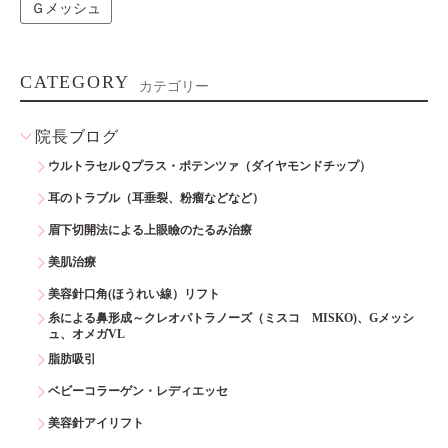
Ｇメッシュ
CATEGORY
カテゴリー
院長ブログ
ウルトラセルＱプラス・ポテンツァ（ダイヤモンドチップ）
耳のトラブル（耳垂裂、粉瘤などなど）
眉下切開法による上眼瞼のたるみ治療
美肌治療
美容針口角(ほうれい線）リフト
糸による鼻形成～クレオパトラノーズ（ミスコ MISKO)、Gメッシ
ュ、オメガVL
脂肪吸引
ベビーコラーゲン・レディエッセ
美容針アイリフト