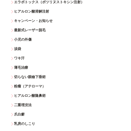
エラボトックス（ボツリヌストキシン注射）
ヒアルロン酸溶解注射
キャンペーン・お知らせ
最新式レーザー脱毛
小児の外傷
涙袋
ワキ汗
薄毛治療
切らない眼瞼下垂術
粉瘤（アテローマ）
ヒアルロン酸隆鼻術
二重埋没法
爪白癬
乳房のしこり