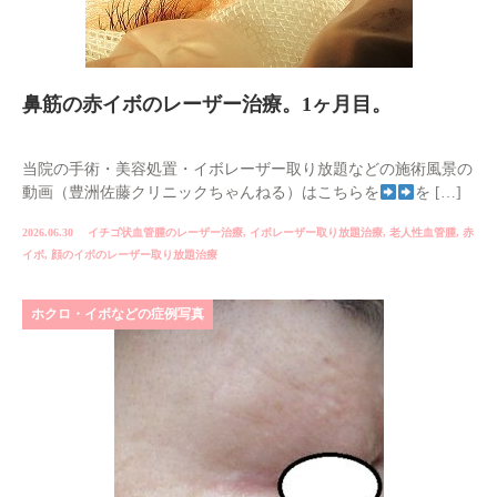
鼻筋の赤イボのレーザー治療。1ヶ月目。
当院の手術・美容処置・イボレーザー取り放題などの施術風景の
動画（豊洲佐藤クリニックちゃんねる）はこちらを
を […]
2026.06.30
イチゴ状血管腫のレーザー治療
,
イボレーザー取り放題治療
,
老人性血管腫
,
赤
イボ
,
顔のイボのレーザー取り放題治療
ホクロ・イボなどの症例写真