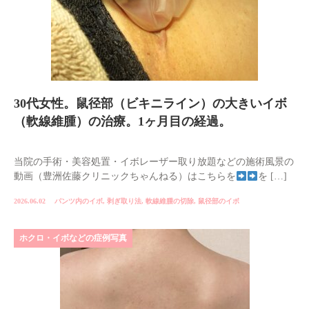
30代女性。鼠径部（ビキニライン）の大きいイボ
（軟線維腫）の治療。1ヶ月目の経過。
当院の手術・美容処置・イボレーザー取り放題などの施術風景の
動画（豊洲佐藤クリニックちゃんねる）はこちらを
を […]
2026.06.02
パンツ内のイボ
,
剥ぎ取り法
,
軟線維腫の切除
,
鼠径部のイボ
ホクロ・イボなどの症例写真