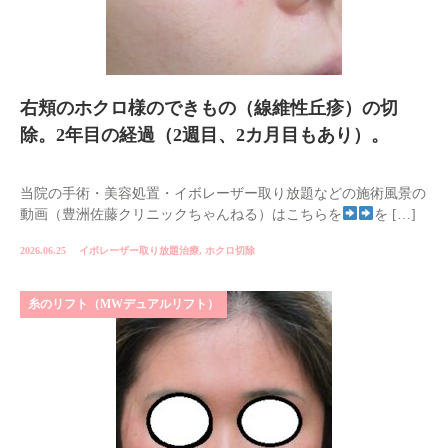
右頬のホクロ様のできもの（線維性丘疹）の切
除。2年目の経過（2週目、2カ月目もあり）。
当院の手術・美容処置・イボレーザー取り放題などの施術風景の
動画（豊洲佐藤クリニックちゃんねる）はこちらを
を […]
2026.06.25
イボレーザー取り放題治療
,
ホクロ切除
糸のリフト（MWデュアルリフト）