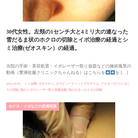
30代女性。左頬の1センチ大と4ミリ大の連なった
雪だるま状のホクロの切除とイボ治療の経過とシ
ミ治療(ゼオスキン）の経過。
当院の手術・美容処置・イボレーザー取り放題などの施術風景の
動画（豊洲佐藤クリニックちゃんねる）はこちらを
を […]
2026.06.06
シミ治療
,
ゼオスキン
,
セラピューティックプログラム
,
ドクターオバジ
,
ほく
ろの切除
,
顔のイボのレーザー取り放題治療
,
顔の大きいホクロの切除
ホクロ・イボなどの症例写真