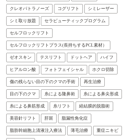
クレオパトラノーズ
コグリフト
シミレーザー
シミ取り放題
セラピューティックプログラム
セルフロックリフト
セルフロックリフトプラス(長持ちするPCL素材）
ゼオスキン
テスリフト
ドットヘア
ハイフ
ヒアルロン酸
フォトフェイシャル
ホクロ切除
傷の残らない目の下のクマの手術
再生治療
目の下のクマ
糸による隆鼻術
糸による鼻尖形成
糸による鼻筋形成
糸リフト
経結膜的脱脂術
美容針リフト
肝斑
脂漏性角化症
脂肪幹細胞上清液注入療法
薄毛治療
重症ニキビ