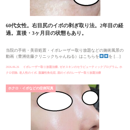
60代女性。右目尻のイボの剥ぎ取り法。2年目の経
過。直後・3ヶ月目の状態もあり。
当院の手術・美容処置・イボレーザー取り放題などの施術風景の
動画（豊洲佐藤クリニックちゃんねる）はこちらを
を […]
2026.06.26
イボレーザー取り放題治療
,
ゼオスキンのセラピューティックプログラム
,
ホ
クロ切除
,
老人性のイボ
,
脂漏性角化症
,
顔のイボのレーザー取り放題治療
ホクロ・イボなどの症例写真