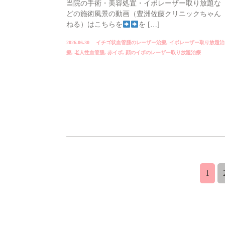
当院の手術・美容処置・イボレーザー取り放題な
どの施術風景の動画（豊洲佐藤クリニックちゃん
ねる）はこちらを
を […]
2026.06.30
イチゴ状血管腫のレーザー治療
,
イボレーザー取り放題治
療
,
老人性血管腫
,
赤イボ
,
顔のイボのレーザー取り放題治療
1