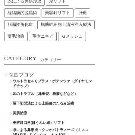
糸による鼻筋形成
糸リフト
経結膜的脱脂術
美容針リフト
肝斑
脂漏性角化症
脂肪幹細胞上清液注入療法
薄毛治療
重症ニキビ
Ｇメッシュ
CATEGORY
カテゴリー
院長ブログ
ウルトラセルＱプラス・ポテンツァ（ダイヤモン
ドチップ）
耳のトラブル（耳垂裂、粉瘤などなど）
眉下切開法による上眼瞼のたるみ治療
美肌治療
美容針口角(ほうれい線）リフト
糸による鼻形成～クレオパトラノーズ（ミスコ
MISKO)、Gメッシュ、オメガVL