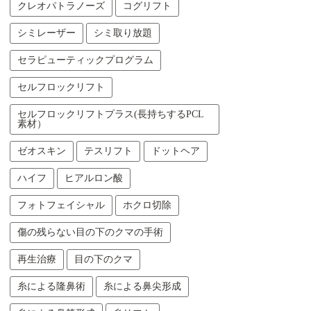
クレオパトラノーズ
コグリフト
シミレーザー
シミ取り放題
セラピューティックプログラム
セルフロックリフト
セルフロックリフトプラス(長持ちするPCL
素材）
ゼオスキン
テスリフト
ドットヘア
ハイフ
ヒアルロン酸
フォトフェイシャル
ホクロ切除
傷の残らない目の下のクマの手術
再生治療
目の下のクマ
糸による隆鼻術
糸による鼻尖形成