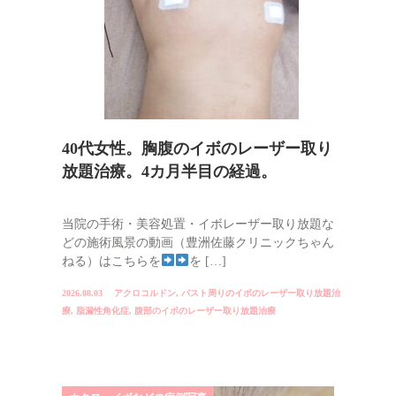
40代女性。胸腹のイボのレーザー取り
放題治療。4カ月半目の経過。
当院の手術・美容処置・イボレーザー取り放題な
どの施術風景の動画（豊洲佐藤クリニックちゃん
ねる）はこちらを
を […]
2026.08.03
アクロコルドン
,
バスト周りのイボのレーザー取り放題治
療
,
脂漏性角化症
,
腹部のイボのレーザー取り放題治療