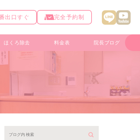
4番出口すぐ
完全予約制
ほくろ除去
料金表
院長ブログ