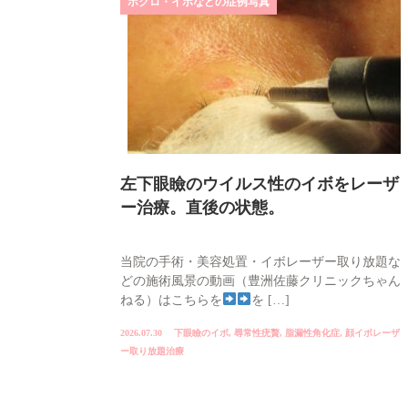
ホクロ・イボなどの症例写真
左下眼瞼のウイルス性のイボをレーザ
ー治療。直後の状態。
当院の手術・美容処置・イボレーザー取り放題な
どの施術風景の動画（豊洲佐藤クリニックちゃん
ねる）はこちらを
を […]
2026.07.30
下眼瞼のイボ
,
尋常性疣贅
,
脂漏性角化症
,
顔イボレーザ
ー取り放題治療