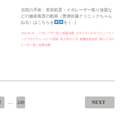
当院の手術・美容処置・イボレーザー取り放題な
どの施術風景の動画（豊洲佐藤クリニックちゃん
ねる）はこちらを
を […]
2026.06.26
イボレーザー取り放題治療
,
ゼオスキンのセラピューティ
ックプログラム
,
ホクロ切除
,
老人性のイボ
,
脂漏性角化症
,
顔のイボの
レーザー取り放題治療
2
…
249
NEXT