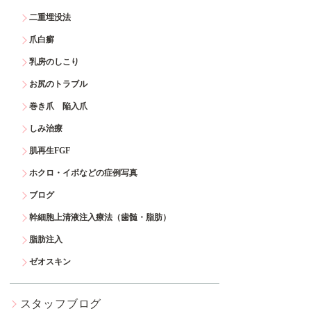
二重埋没法
爪白癬
乳房のしこり
お尻のトラブル
巻き爪 陥入爪
しみ治療
肌再生FGF
ホクロ・イボなどの症例写真
ブログ
幹細胞上清液注入療法（歯髄・脂肪）
脂肪注入
ゼオスキン
スタッフブログ