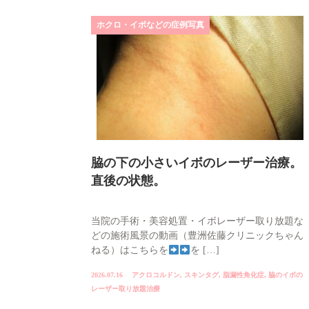
ホクロ・イボなどの症例写真
脇の下の小さいイボのレーザー治療。
直後の状態。
当院の手術・美容処置・イボレーザー取り放題な
どの施術風景の動画（豊洲佐藤クリニックちゃん
ねる）はこちらを
を […]
2026.07.16
アクロコルドン
,
スキンタグ
,
脂漏性角化症
,
脇のイボの
レーザー取り放題治療