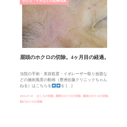
ホクロ・イボなどの症例写真
眉頭のホクロの切除。4ヶ月目の経過。
当院の手術・美容処置・イボレーザー取り放題な
どの施術風景の動画（豊洲佐藤クリニックちゃん
ねる）はこちらを
を […]
2026.07.18
ほくろの切除
,
眉間のホクロの切除
,
眉頭のホクロの切除
,
顔のホクロの切除