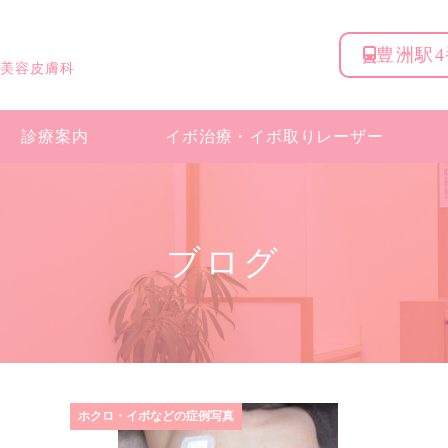
豊洲駅
 美容皮膚科
診療案内
イボ治療・
イボ取りレーザー
ブログ
ホクロ・イボなどの症例写真