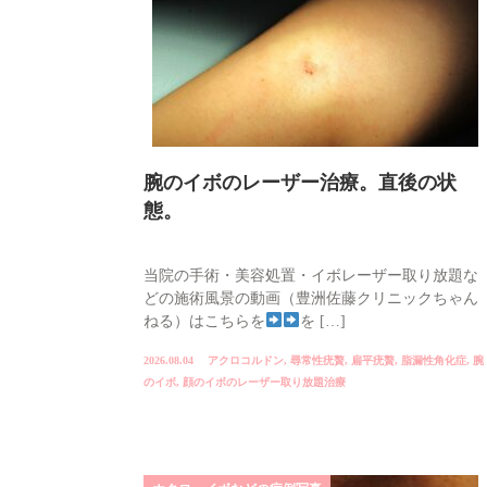
腕のイボのレーザー治療。直後の状
態。
当院の手術・美容処置・イボレーザー取り放題な
どの施術風景の動画（豊洲佐藤クリニックちゃん
ねる）はこちらを
を […]
2026.08.04
アクロコルドン
,
尋常性疣贅
,
扁平疣贅
,
脂漏性角化症
,
腕
のイボ
,
顔のイボのレーザー取り放題治療