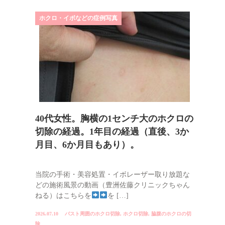
ホクロ・イボなどの症例写真
40代女性。胸横の1センチ大のホクロの
切除の経過。1年目の経過（直後、3か
月目、6か月目もあり）。
当院の手術・美容処置・イボレーザー取り放題な
どの施術風景の動画（豊洲佐藤クリニックちゃん
ねる）はこちらを
を […]
2026.07.10
バスト周囲のホクロ切除
,
ホクロ切除
,
脇腹のホクロの切
除