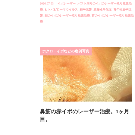
2026.07.03
イボレーザー
,
バスト周りのイボのレーザー取り放題治
療
,
ヒトパピローマウイルス
,
扁平疣贅
,
脂漏性角化症
,
青年性扁平疣
贅
,
顔のイボのレーザー取り放題治療
,
首のイボのレーザー取り放題治
療
ホクロ・イボなどの症例写真
鼻筋の赤イボのレーザー治療。1ヶ月
目。