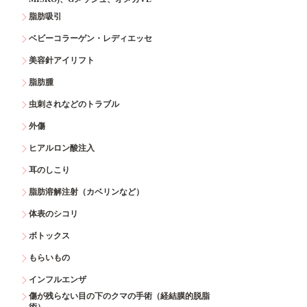
脂肪吸引
ベビーコラーゲン・レディエッセ
美容針アイリフト
脂肪腫
虫刺されなどのトラブル
外傷
ヒアルロン酸注入
耳のしこり
脂肪溶解注射（カベリンなど）
体表のシコリ
ボトックス
もらいもの
インフルエンザ
傷が残らない目の下のクマの手術（経結膜的脱脂
術）