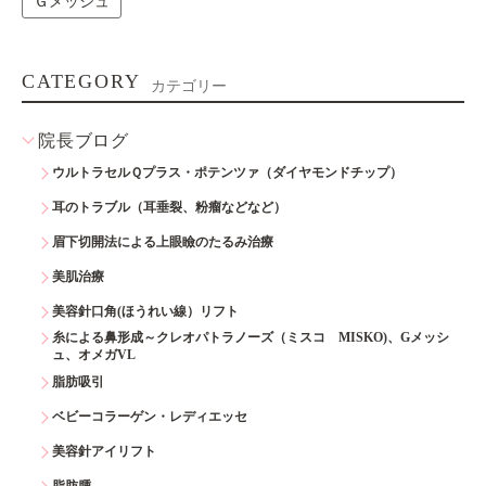
Ｇメッシュ
CATEGORY
カテゴリー
院長ブログ
ウルトラセルＱプラス・ポテンツァ（ダイヤモンドチップ）
耳のトラブル（耳垂裂、粉瘤などなど）
眉下切開法による上眼瞼のたるみ治療
美肌治療
美容針口角(ほうれい線）リフト
糸による鼻形成～クレオパトラノーズ（ミスコ MISKO)、Gメッシ
ュ、オメガVL
脂肪吸引
ベビーコラーゲン・レディエッセ
美容針アイリフト