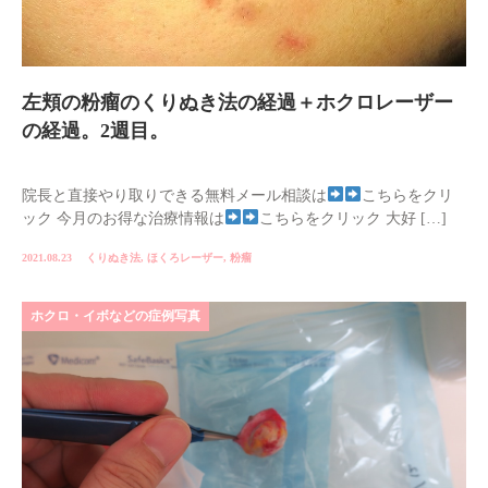
左頬の粉瘤のくりぬき法の経過＋ホクロレーザー
の経過。2週目。
院長と直接やり取りできる無料メール相談は
こちらをクリ
ック 今月のお得な治療情報は
こちらをクリック 大好 […]
2021.08.23
くりぬき法
,
ほくろレーザー
,
粉瘤
ホクロ・イボなどの症例写真