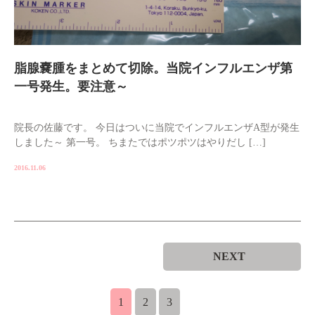
脂腺嚢腫をまとめて切除。当院インフルエンザ第
一号発生。要注意～
院長の佐藤です。 今日はついに当院でインフルエンザA型が発生
しました～ 第一号。 ちまたではポツポツはやりだし […]
2016.11.06
NEXT
1
2
3