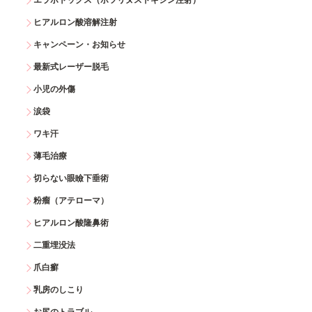
エラボトックス（ボツリヌストキシン注射）
ヒアルロン酸溶解注射
キャンペーン・お知らせ
最新式レーザー脱毛
小児の外傷
涙袋
ワキ汗
薄毛治療
切らない眼瞼下垂術
粉瘤（アテローマ）
ヒアルロン酸隆鼻術
二重埋没法
爪白癬
乳房のしこり