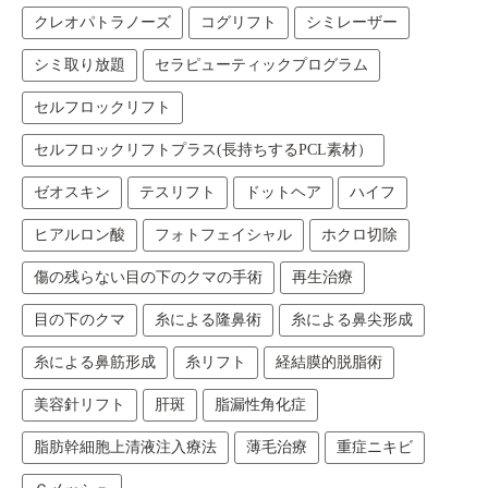
クレオパトラノーズ
コグリフト
シミレーザー
シミ取り放題
セラピューティックプログラム
セルフロックリフト
セルフロックリフトプラス(長持ちするPCL素材）
ゼオスキン
テスリフト
ドットヘア
ハイフ
ヒアルロン酸
フォトフェイシャル
ホクロ切除
傷の残らない目の下のクマの手術
再生治療
目の下のクマ
糸による隆鼻術
糸による鼻尖形成
糸による鼻筋形成
糸リフト
経結膜的脱脂術
美容針リフト
肝斑
脂漏性角化症
脂肪幹細胞上清液注入療法
薄毛治療
重症ニキビ