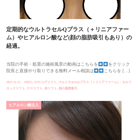
定期的なウルトラセルQプラス（＋リニアファー
ム）やヒアルロン酸など(顔の脂肪吸引もあり）の
経過。
当院の手術・処置の施術風景の動画はこちらを
をクリック
院長と直接やり取りできる無料メール相談は
こちらを […]
2021.11.12
HIFU
,
VOVコグリフト
,
ウルトラセルQプラス（＋リニアファーム）
,
セルフ
ロックリフト
,
テスリフト
,
糸リフト
,
顔の脂肪吸引
ヒアルロン酸注入