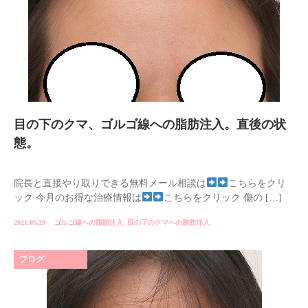
目の下のクマ、ゴルゴ線への脂肪注入。直後の状
態。
院長と直接やり取りできる無料メール相談は
こちらをクリ
ック 今月のお得な治療情報は
こちらをクリック 傷の […]
2021.05.29
ゴルゴ線への脂肪注入
,
目の下のクマへの脂肪注入
ブログ