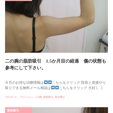
二の腕の脂肪吸引 1.5か月目の経過 傷の状態も
参考にして下さい。
今月のお得な治療情報は
こちらをクリック 院長と直接やり
取りできる無料メール相談は
こちらをクリック 大好 […]
2019.05.31
サクション
,
二の腕
,
脂肪吸引
,
部分痩せ
脂肪吸引