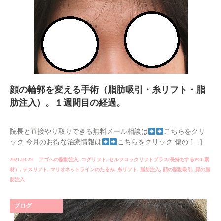
顔の輪郭を変える手術（脂肪吸引・糸リフト・脂
肪注入）。１週間目の経過。
院長と直接やり取りできる無料メール相談は
こちらをクリ
ック 今月のお得な治療情報は
こちらをクリック 傷の […]
2021.03.29
アゴへの脂肪注入
,
コグリフト
,
セルフロックリフトプラス(長持ちするPCL素
材）
,
テスリフト
,
マリオネットラインのたるみ
,
糸リフト
,
脂肪注入
,
顔の脂肪吸引
,
顔の脂
肪注入
ブログ