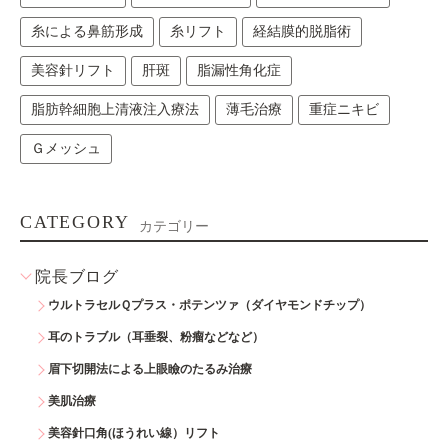
糸による鼻筋形成
糸リフト
経結膜的脱脂術
美容針リフト
肝斑
脂漏性角化症
脂肪幹細胞上清液注入療法
薄毛治療
重症ニキビ
Ｇメッシュ
CATEGORY
カテゴリー
院長ブログ
ウルトラセルＱプラス・ポテンツァ（ダイヤモンドチップ）
耳のトラブル（耳垂裂、粉瘤などなど）
眉下切開法による上眼瞼のたるみ治療
美肌治療
美容針口角(ほうれい線）リフト