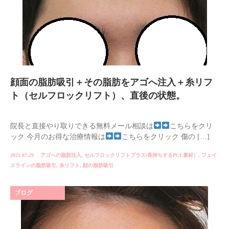
顔面の脂肪吸引＋その脂肪をアゴへ注入＋糸リフ
ト（セルフロックリフト）、直後の状態。
院長と直接やり取りできる無料メール相談は
こちらをクリ
ック 今月のお得な治療情報は
こちらをクリック 傷の […]
2021.07.29
アゴへの脂肪注入
,
セルフロックリフトプラス(長持ちするPCL素材）
,
フェイ
スラインの脂肪吸引
,
糸リフト
,
顔の脂肪吸引
ブログ