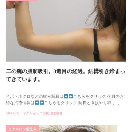
二の腕の脂肪吸引。3週目の経過。結構引き締まっ
てきています。
イボ・ホクロなどの症例写真は
こちらをクリック 今月のお
得な治療情報は
こちらをクリック 院長と直接やり取 […]
2019.04.24
サクション
,
二の腕
,
脂肪吸引
ヒアルロン酸注入