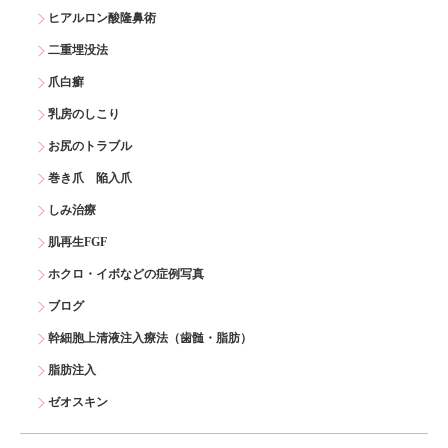
ヒアルロン酸隆鼻術
二重埋没法
爪白癬
乳房のしこり
お尻のトラブル
巻き爪 陥入爪
しみ治療
肌再生FGF
ホクロ・イボなどの症例写真
ブログ
幹細胞上清液注入療法（歯髄・脂肪）
脂肪注入
ゼオスキン