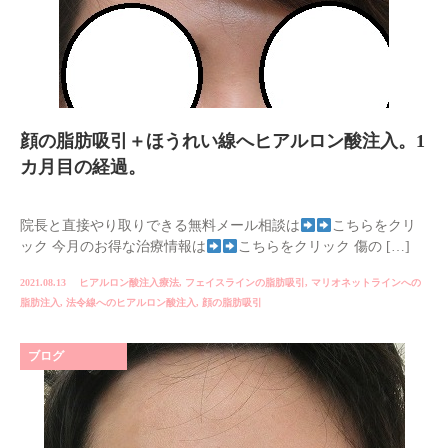
顔の脂肪吸引＋ほうれい線へヒアルロン酸注入。1
カ月目の経過。
院長と直接やり取りできる無料メール相談は
こちらをクリ
ック 今月のお得な治療情報は
こちらをクリック 傷の […]
2021.08.13
ヒアルロン酸注入療法
,
フェイスラインの脂肪吸引
,
マリオネットラインへの
脂肪注入
,
法令線へのヒアルロン酸注入
,
顔の脂肪吸引
ブログ