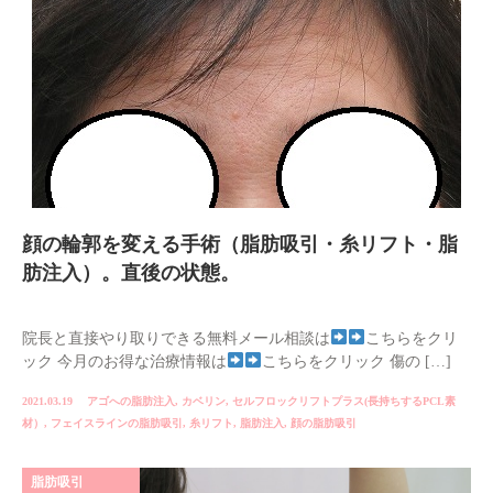
顔の輪郭を変える手術（脂肪吸引・糸リフト・脂
肪注入）。直後の状態。
院長と直接やり取りできる無料メール相談は
こちらをクリ
ック 今月のお得な治療情報は
こちらをクリック 傷の […]
2021.03.19
アゴへの脂肪注入
,
カベリン
,
セルフロックリフトプラス(長持ちするPCL素
材）
,
フェイスラインの脂肪吸引
,
糸リフト
,
脂肪注入
,
顔の脂肪吸引
脂肪吸引