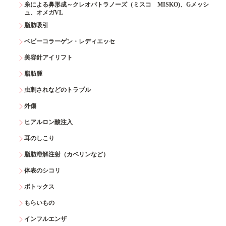
糸による鼻形成～クレオパトラノーズ（ミスコ MISKO)、Gメッシ
ュ、オメガVL
脂肪吸引
ベビーコラーゲン・レディエッセ
美容針アイリフト
脂肪腫
虫刺されなどのトラブル
外傷
ヒアルロン酸注入
耳のしこり
脂肪溶解注射（カベリンなど）
体表のシコリ
ボトックス
もらいもの
インフルエンザ