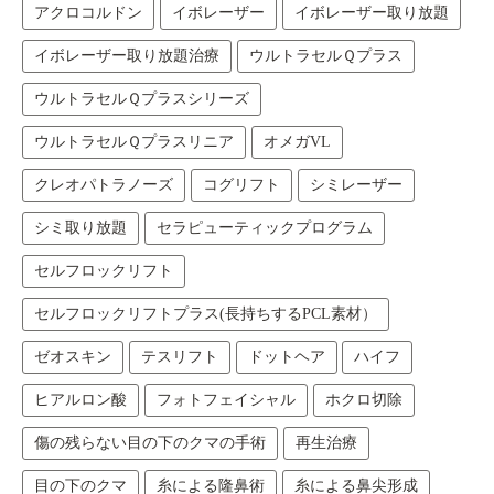
アクロコルドン
イボレーザー
イボレーザー取り放題
イボレーザー取り放題治療
ウルトラセルＱプラス
ウルトラセルＱプラスシリーズ
ウルトラセルＱプラスリニア
オメガVL
クレオパトラノーズ
コグリフト
シミレーザー
シミ取り放題
セラピューティックプログラム
セルフロックリフト
セルフロックリフトプラス(長持ちするPCL素材）
ゼオスキン
テスリフト
ドットヘア
ハイフ
ヒアルロン酸
フォトフェイシャル
ホクロ切除
傷の残らない目の下のクマの手術
再生治療
目の下のクマ
糸による隆鼻術
糸による鼻尖形成