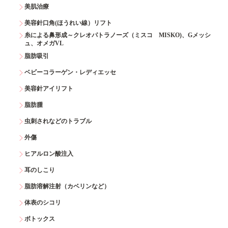
美肌治療
美容針口角(ほうれい線）リフト
糸による鼻形成～クレオパトラノーズ（ミスコ MISKO)、Gメッシ
ュ、オメガVL
脂肪吸引
ベビーコラーゲン・レディエッセ
美容針アイリフト
脂肪腫
虫刺されなどのトラブル
外傷
ヒアルロン酸注入
耳のしこり
脂肪溶解注射（カベリンなど）
体表のシコリ
ボトックス