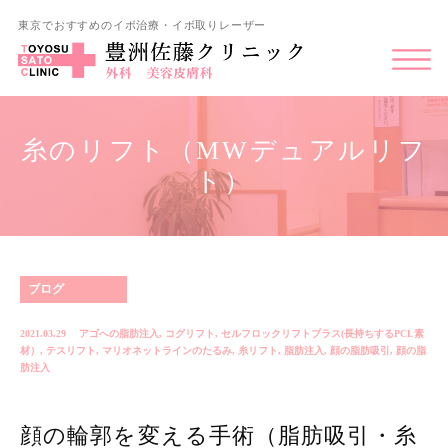
東京でおすすめのイボ治療・イボ取りレーザー
糸のリフト（MWデュアルリフ
ト）
ブログ
2021.03.29
アゴへの脂肪注入
,
コグリフト
,
セルフロックリフトプラス(長持ちするPCL素
材）
,
テスリフト
,
マリオネットラインのたるみ
,
糸リフト
,
脂肪注入
,
顔の脂肪吸引
,
顔の脂
肪注入
顔の輪郭を変える手術（脂肪吸引・糸