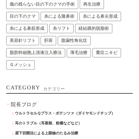
傷の残らない目の下のクマの手術
再生治療
目の下のクマ
糸による隆鼻術
糸による鼻尖形成
糸による鼻筋形成
糸リフト
経結膜的脱脂術
美容針リフト
肝斑
脂漏性角化症
脂肪幹細胞上清液注入療法
薄毛治療
重症ニキビ
Ｇメッシュ
CATEGORY
カテゴリー
院長ブログ
ウルトラセルＱプラス・ポテンツァ（ダイヤモンドチップ）
耳のトラブル（耳垂裂、粉瘤などなど）
眉下切開法による上眼瞼のたるみ治療