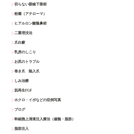
切らない眼瞼下垂術
粉瘤（アテローマ）
ヒアルロン酸隆鼻術
二重埋没法
爪白癬
乳房のしこり
お尻のトラブル
巻き爪 陥入爪
しみ治療
肌再生FGF
ホクロ・イボなどの症例写真
ブログ
幹細胞上清液注入療法（歯髄・脂肪）
脂肪注入