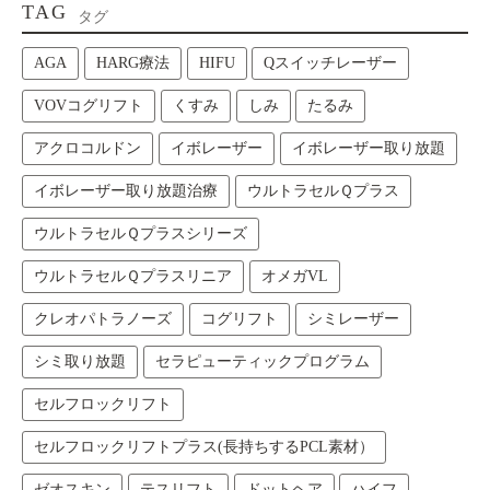
TAG
タグ
AGA
HARG療法
HIFU
Qスイッチレーザー
VOVコグリフト
くすみ
しみ
たるみ
アクロコルドン
イボレーザー
イボレーザー取り放題
イボレーザー取り放題治療
ウルトラセルＱプラス
ウルトラセルＱプラスシリーズ
ウルトラセルＱプラスリニア
オメガVL
クレオパトラノーズ
コグリフト
シミレーザー
シミ取り放題
セラピューティックプログラム
セルフロックリフト
セルフロックリフトプラス(長持ちするPCL素材）
ゼオスキン
テスリフト
ドットヘア
ハイフ