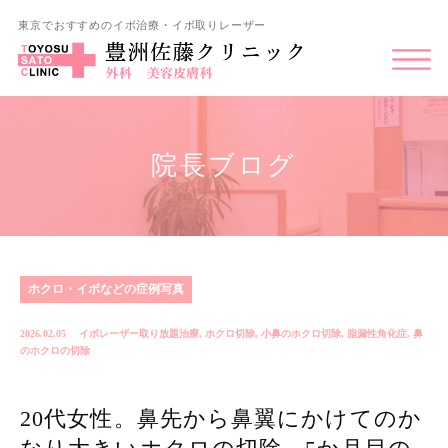
東京でおすすめのイボ治療・イボ取りレーザー
院長ブログ
ホクロ・イボなどの症例写真
2026.02.05
イボレーザー取り放題治療
,
ホクロ切除
,
小鼻のホクロ切除
,
脂漏性角化症
,
鼻
のホクロの切除
20代女性。鼻先から鼻翼にかけてのか