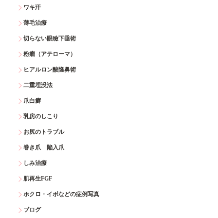
ワキ汗
薄毛治療
切らない眼瞼下垂術
粉瘤（アテローマ）
ヒアルロン酸隆鼻術
二重埋没法
爪白癬
乳房のしこり
お尻のトラブル
巻き爪 陥入爪
しみ治療
肌再生FGF
ホクロ・イボなどの症例写真
ブログ