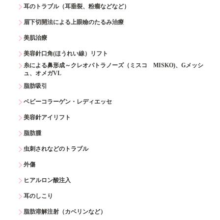
耳のトラブル（耳垂裂、粉瘤などなど）
眉下切開法による上眼瞼のたるみ治療
美肌治療
美容針口角(ほうれい線）リフト
糸による鼻形成～クレオパトラノーズ（ミスコ MISKO)、Gメッシ
ュ、オメガVL
脂肪吸引
ベビーコラーゲン・レディエッセ
美容針アイリフト
脂肪腫
虫刺されなどのトラブル
外傷
ヒアルロン酸注入
耳のしこり
脂肪溶解注射（カベリンなど）