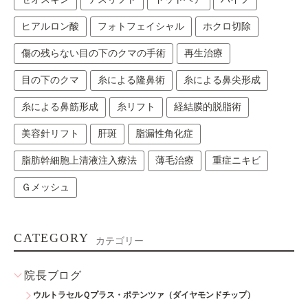
ヒアルロン酸
フォトフェイシャル
ホクロ切除
傷の残らない目の下のクマの手術
再生治療
目の下のクマ
糸による隆鼻術
糸による鼻尖形成
糸による鼻筋形成
糸リフト
経結膜的脱脂術
美容針リフト
肝斑
脂漏性角化症
脂肪幹細胞上清液注入療法
薄毛治療
重症ニキビ
Ｇメッシュ
CATEGORY
カテゴリー
院長ブログ
ウルトラセルＱプラス・ポテンツァ（ダイヤモンドチップ）