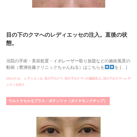
目の下のクマへのレディエッセの注入。直後の状
態。
当院の手術・美容処置・イボレーザー取り放題などの施術風景の
動画（豊洲佐藤クリニックちゃんねる）はこちらを
を […]
2023.07.16
レディエッセ
,
目の下のクマ
,
目の下のクマへの脂肪注入
,
目の下のクマへレデ
ィエッセ注入
ウルトラセルＱプラス・ポテンツァ（ダイヤモンドチップ）