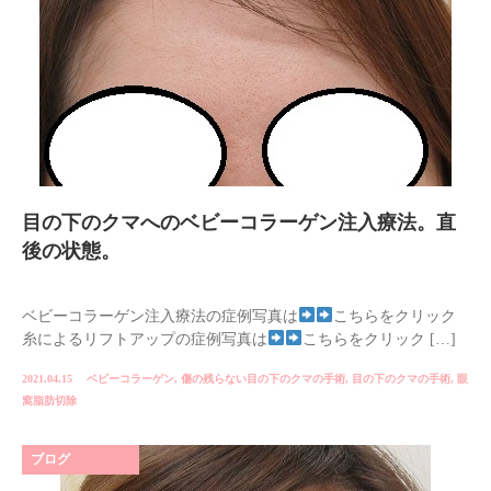
目の下のクマへのベビーコラーゲン注入療法。直
後の状態。
ベビーコラーゲン注入療法の症例写真は
こちらをクリック
糸によるリフトアップの症例写真は
こちらをクリック […]
2021.04.15
ベビーコラーゲン
,
傷の残らない目の下のクマの手術
,
目の下のクマの手術
,
眼
窩脂肪切除
ブログ