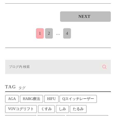
NEXT
1
2
…
4
TAG
タグ
AGA
HARG療法
HIFU
Qスイッチレーザー
VOVコグリフト
くすみ
しみ
たるみ