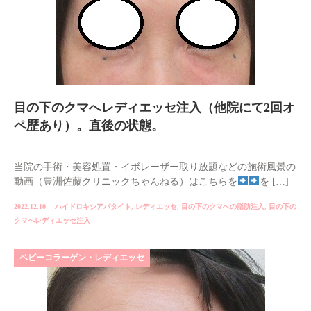
目の下のクマへレディエッセ注入（他院にて2回オ
ペ歴あり）。直後の状態。
当院の手術・美容処置・イボレーザー取り放題などの施術風景の
動画（豊洲佐藤クリニックちゃんねる）はこちらを
を […]
2022.12.10
ハイドロキシアパタイト
,
レディエッセ
,
目の下のクマへの脂肪注入
,
目の下の
クマへレディエッセ注入
ベビーコラーゲン・レディエッセ