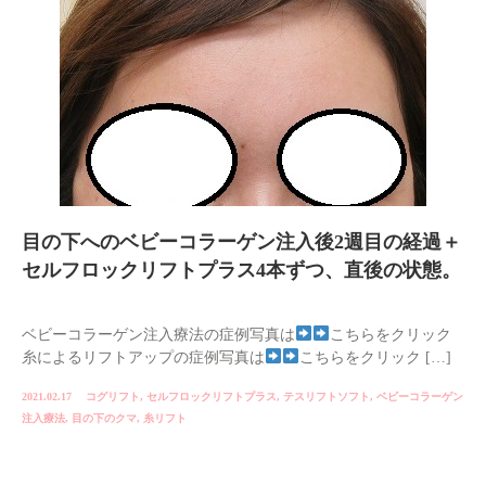
目の下へのベビーコラーゲン注入後2週目の経過＋
セルフロックリフトプラス4本ずつ、直後の状態。
ベビーコラーゲン注入療法の症例写真は
こちらをクリック
糸によるリフトアップの症例写真は
こちらをクリック […]
2021.02.17
コグリフト
,
セルフロックリフトプラス
,
テスリフトソフト
,
ベビーコラーゲン
注入療法
,
目の下のクマ
,
糸リフト