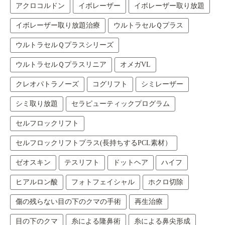
アクロコルドン
イボレーザー
イボレーザー取り放題
イボレーザー取り放題治療
ウルトラセルＱプラス
ウルトラセルＱプラスシリーズ
ウルトラセルＱプラスリニア
オメガVL
クレオパトラノーズ
コグリフト
シミレーザー
シミ取り放題
セラピューティックプログラム
セルフロックリフト
セルフロックリフトプラス(長持ちするPCL素材）
ゼオスキン
テスリフト
ドットヘア
ハイフ
ヒアルロン酸
フォトフェイシャル
ホクロ切除
傷の残らない目の下のクマの手術
再生治療
目の下のクマ
糸による隆鼻術
糸による鼻尖形成