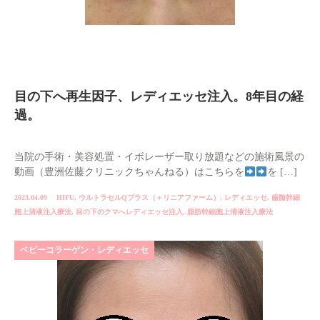
目の下へ再生因子、レディエッセ注入。8年目の経
過。
当院の手術・美容処置・イボレーザー取り放題などの施術風景の
動画（豊洲佐藤クリニックちゃんねる）はこちらを
を […]
2023.04.09
HIFU
,
ウルトラセルQプラス（＋リニアファーム）
,
レディエッセ
,
歯髄幹細
胞上清液注入療法
,
目の下のクマへレディエッセ注入
,
脂肪幹細胞上清液注入療法
ベビーコラーゲン・レディエッセ