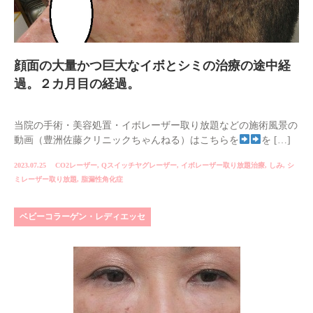
顔面の大量かつ巨大なイボとシミの治療の途中経
過。２カ月目の経過。
当院の手術・美容処置・イボレーザー取り放題などの施術風景の
動画（豊洲佐藤クリニックちゃんねる）はこちらを
を […]
2023.07.25
CO2レーザー
,
Qスイッチヤグレーザー
,
イボレーザー取り放題治療
,
しみ
,
シ
ミレーザー取り放題
,
脂漏性角化症
ベビーコラーゲン・レディエッセ