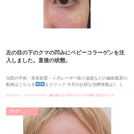
左の目の下のクマの凹みにベビーコラーゲンを注
入しました。直後の状態。
当院の手術・美容処置・イボレーザー取り放題などの施術風景の
動画はこちらを
をクリック 今月のお得な治療情報は […]
2022.01.07
ベビーコラーゲン
,
傷の残らない目の下のクマの手術
,
目の下のクマ
ブログ