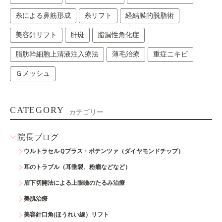
糸による鼻筋形成
糸リフト
経結膜的脱脂術
美容針リフト
肝斑
脂漏性角化症
脂肪幹細胞上清液注入療法
薄毛治療
重症ニキビ
Ｇメッシュ
CATEGORY
カテゴリー
院長ブログ
ウルトラセルＱプラス・ポテンツァ（ダイヤモンドチップ）
耳のトラブル（耳垂裂、粉瘤などなど）
眉下切開法による上眼瞼のたるみ治療
美肌治療
美容針口角(ほうれい線）リフト