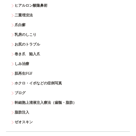
ヒアルロン酸隆鼻術
二重埋没法
爪白癬
乳房のしこり
お尻のトラブル
巻き爪 陥入爪
しみ治療
肌再生FGF
ホクロ・イボなどの症例写真
ブログ
幹細胞上清液注入療法（歯髄・脂肪）
脂肪注入
ゼオスキン