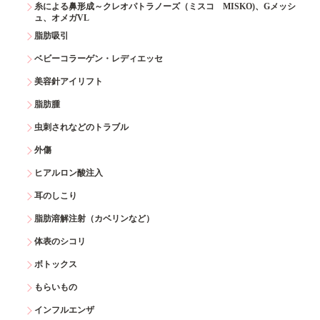
糸による鼻形成～クレオパトラノーズ（ミスコ MISKO)、Gメッシ
ュ、オメガVL
脂肪吸引
ベビーコラーゲン・レディエッセ
美容針アイリフト
脂肪腫
虫刺されなどのトラブル
外傷
ヒアルロン酸注入
耳のしこり
脂肪溶解注射（カベリンなど）
体表のシコリ
ボトックス
もらいもの
インフルエンザ