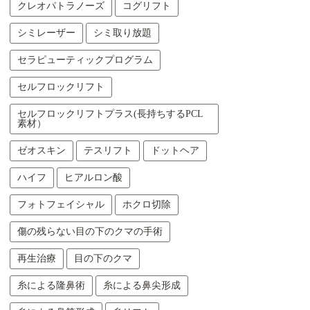
クレオパトラノーズ
コグリフト
シミレーザー
シミ取り放題
セラピューティックプログラム
セルフロックリフト
セルフロックリフトプラス(長持ちするPCL
素材）
ゼオスキン
テスリフト
ドットヘア
ハイフ
ヒアルロン酸
フォトフェイシャル
ホクロ切除
傷の残らない目の下のクマの手術
再生治療
目の下のクマ
糸による隆鼻術
糸による鼻尖形成