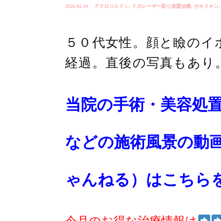
2026.02.10
アクロコルドン
,
イボレーザー取り放題治療
,
ゼオスキン
５０代女性。顔と瞼のイ
経過。直後の写真もあり
当院の手術・美容処
などの施術風景の動
ゃんねる）はこちら