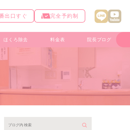
4番出口すぐ
完全予約制
ほくろ除去
料金表
院長ブログ