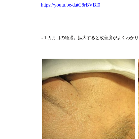
https://youtu.be/datC8rBVBI0
↓１カ月目の経過。拡大すると改善度がよくわかり