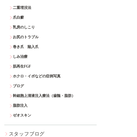
二重埋没法
爪白癬
乳房のしこり
お尻のトラブル
巻き爪 陥入爪
しみ治療
肌再生FGF
ホクロ・イボなどの症例写真
ブログ
幹細胞上清液注入療法（歯髄・脂肪）
脂肪注入
ゼオスキン
スタッフブログ