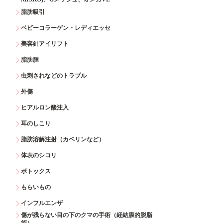
脂肪吸引
ベビーコラーゲン・レディエッセ
美容針アイリフト
脂肪腫
虫刺されなどのトラブル
外傷
ヒアルロン酸注入
耳のしこり
脂肪溶解注射（カベリンなど）
体表のシコリ
ボトックス
もらいもの
インフルエンザ
傷が残らない目の下のクマの手術（経結膜的脱脂
術）