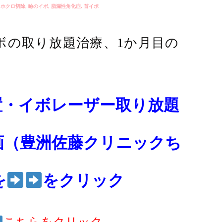
,
ホクロ切除
,
瞼のイボ
,
脂漏性角化症
,
首イボ
ボの取り放題治療、1か月目の
。
置・イボレーザー取り放題
画（豊洲佐藤クリニックち
を
をクリック