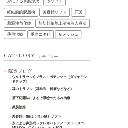
糸による鼻筋形成
糸リフト
経結膜的脱脂術
美容針リフト
肝斑
脂漏性角化症
脂肪幹細胞上清液注入療法
薄毛治療
重症ニキビ
Ｇメッシュ
CATEGORY
カテゴリー
院長ブログ
ウルトラセルＱプラス・ポテンツァ（ダイヤモン
ドチップ）
耳のトラブル（耳垂裂、粉瘤などなど）
眉下切開法による上眼瞼のたるみ治療
美肌治療
美容針口角(ほうれい線）リフト
糸による鼻形成～クレオパトラノーズ（ミスコ
MISKO)、Gメッシュ、オメガVL