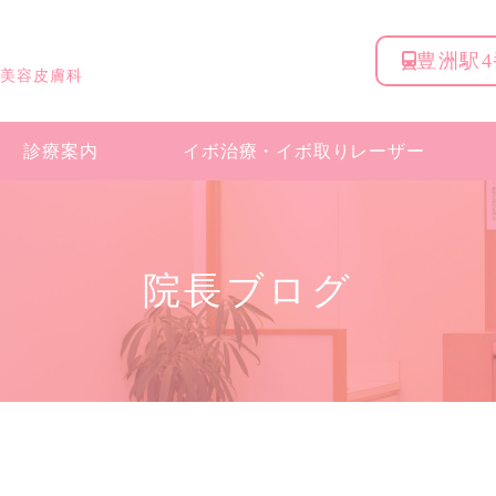
豊洲駅
 美容皮膚科
診療案内
イボ治療・
イボ取りレーザー
院長ブログ