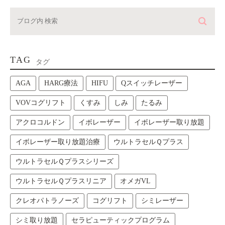
TAG
タグ
AGA
HARG療法
HIFU
Qスイッチレーザー
VOVコグリフト
くすみ
しみ
たるみ
アクロコルドン
イボレーザー
イボレーザー取り放題
イボレーザー取り放題治療
ウルトラセルＱプラス
ウルトラセルＱプラスシリーズ
ウルトラセルＱプラスリニア
オメガVL
クレオパトラノーズ
コグリフト
シミレーザー
シミ取り放題
セラピューティックプログラム