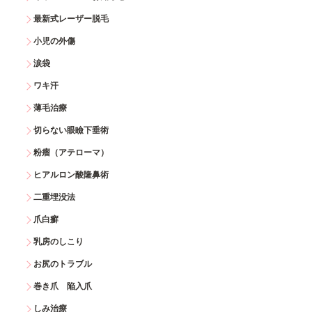
最新式レーザー脱毛
小児の外傷
涙袋
ワキ汗
薄毛治療
切らない眼瞼下垂術
粉瘤（アテローマ）
ヒアルロン酸隆鼻術
二重埋没法
爪白癬
乳房のしこり
お尻のトラブル
巻き爪 陥入爪
しみ治療