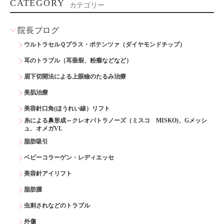
CATEGORY
カテゴリー
院長ブログ
ウルトラセルＱプラス・ポテンツァ（ダイヤモンドチップ）
耳のトラブル（耳垂裂、粉瘤などなど）
眉下切開法による上眼瞼のたるみ治療
美肌治療
美容針口角(ほうれい線）リフト
糸による鼻形成～クレオパトラノーズ（ミスコ MISKO)、Gメッシ
ュ、オメガVL
脂肪吸引
ベビーコラーゲン・レディエッセ
美容針アイリフト
脂肪腫
虫刺されなどのトラブル
外傷