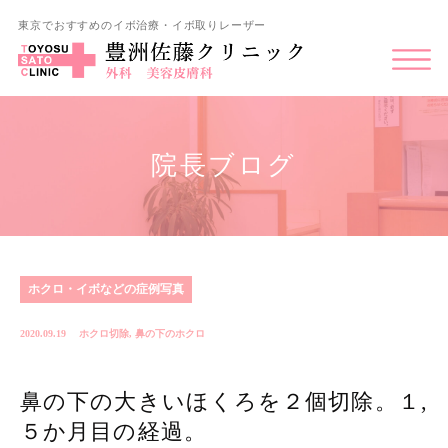
東京でおすすめのイボ治療・イボ取りレーザー
院長ブログ
ホクロ・イボなどの症例写真
2020.09.19
ホクロ切除
,
鼻の下のホクロ
鼻の下の大きいほくろを２個切除。１,
５か月目の経過。