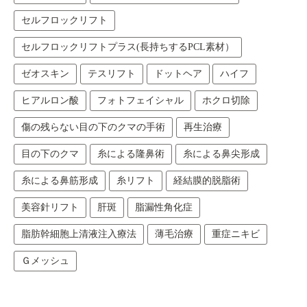
セルフロックリフト
セルフロックリフトプラス(長持ちするPCL素材）
ゼオスキン
テスリフト
ドットヘア
ハイフ
ヒアルロン酸
フォトフェイシャル
ホクロ切除
傷の残らない目の下のクマの手術
再生治療
目の下のクマ
糸による隆鼻術
糸による鼻尖形成
糸による鼻筋形成
糸リフト
経結膜的脱脂術
美容針リフト
肝斑
脂漏性角化症
脂肪幹細胞上清液注入療法
薄毛治療
重症ニキビ
Ｇメッシュ