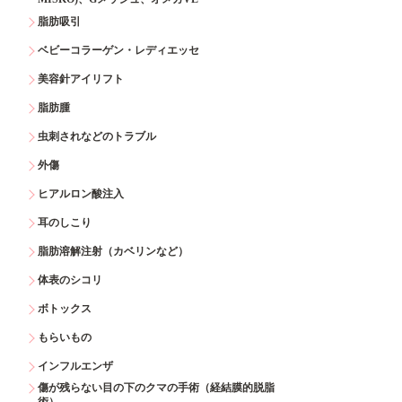
脂肪吸引
ベビーコラーゲン・レディエッセ
美容針アイリフト
脂肪腫
虫刺されなどのトラブル
外傷
ヒアルロン酸注入
耳のしこり
脂肪溶解注射（カベリンなど）
体表のシコリ
ボトックス
もらいもの
インフルエンザ
傷が残らない目の下のクマの手術（経結膜的脱脂
術）