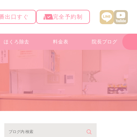
4番出口すぐ
完全予約制
ほくろ除去
料金表
院長ブログ