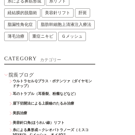
糸による鼻筋形成
糸リフト
経結膜的脱脂術
美容針リフト
肝斑
脂漏性角化症
脂肪幹細胞上清液注入療法
薄毛治療
重症ニキビ
Ｇメッシュ
CATEGORY
カテゴリー
院長ブログ
ウルトラセルＱプラス・ポテンツァ（ダイヤモン
ドチップ）
耳のトラブル（耳垂裂、粉瘤などなど）
眉下切開法による上眼瞼のたるみ治療
美肌治療
美容針口角(ほうれい線）リフト
糸による鼻形成～クレオパトラノーズ（ミスコ
MISKO)、Gメッシュ、オメガVL