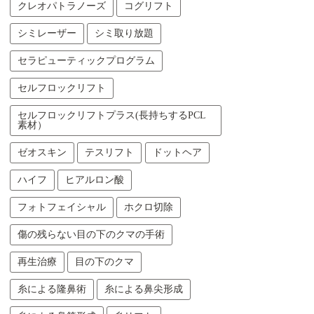
クレオパトラノーズ
コグリフト
シミレーザー
シミ取り放題
セラピューティックプログラム
セルフロックリフト
セルフロックリフトプラス(長持ちするPCL
素材）
ゼオスキン
テスリフト
ドットヘア
ハイフ
ヒアルロン酸
フォトフェイシャル
ホクロ切除
傷の残らない目の下のクマの手術
再生治療
目の下のクマ
糸による隆鼻術
糸による鼻尖形成