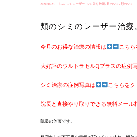
2020.08.25
しみ
,
シミレーザー
,
シミ取り放題
,
足のシミ
,
顔のシミ
頬のシミのレーザー治療
今月のお得な治療の情報は
こちら
大好評のウルトラセルQプラスの症例
シミ治療の症例写真は
こちらをク
院長と直接やり取りできる無料メール
院長の佐藤です。