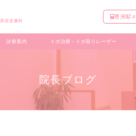
豊洲駅
 美容皮膚科
診療案内
イボ治療・
イボ取りレーザー
院長ブログ