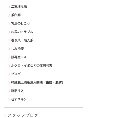
二重埋没法
爪白癬
乳房のしこり
お尻のトラブル
巻き爪 陥入爪
しみ治療
肌再生FGF
ホクロ・イボなどの症例写真
ブログ
幹細胞上清液注入療法（歯髄・脂肪）
脂肪注入
ゼオスキン
スタッフブログ