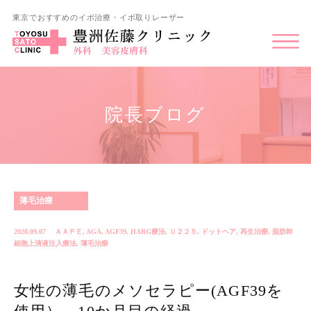
東京でおすすめのイボ治療・イボ取りレーザー
院長ブログ
薄毛治療
2020.09.07
ＡＡＰＥ
,
AGA
,
AGF39
,
HARG療法
,
Ｕ２２５
,
ドットヘア
,
再生治療
,
脂肪幹
細胞上清液注入療法
,
薄毛治療
女性の薄毛のメソセラピー(AGF39を