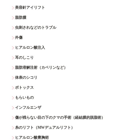
美容針アイリフト
脂肪腫
虫刺されなどのトラブル
外傷
ヒアルロン酸注入
耳のしこり
脂肪溶解注射（カベリンなど）
体表のシコリ
ボトックス
もらいもの
インフルエンザ
傷が残らない目の下のクマの手術（経結膜的脱脂術）
糸のリフト（MWデュアルリフト）
ヒアルロン酸豊胸術