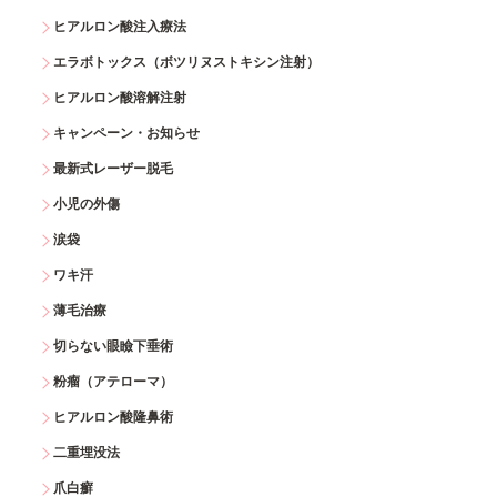
ヒアルロン酸注入療法
エラボトックス（ボツリヌストキシン注射）
ヒアルロン酸溶解注射
キャンペーン・お知らせ
最新式レーザー脱毛
小児の外傷
涙袋
ワキ汗
薄毛治療
切らない眼瞼下垂術
粉瘤（アテローマ）
ヒアルロン酸隆鼻術
二重埋没法
爪白癬