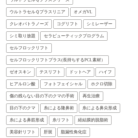
ウルトラセルＱプラスリニア
オメガVL
クレオパトラノーズ
コグリフト
シミレーザー
シミ取り放題
セラピューティックプログラム
セルフロックリフト
セルフロックリフトプラス(長持ちするPCL素材）
ゼオスキン
テスリフト
ドットヘア
ハイフ
ヒアルロン酸
フォトフェイシャル
ホクロ切除
傷の残らない目の下のクマの手術
再生治療
目の下のクマ
糸による隆鼻術
糸による鼻尖形成
糸による鼻筋形成
糸リフト
経結膜的脱脂術
美容針リフト
肝斑
脂漏性角化症