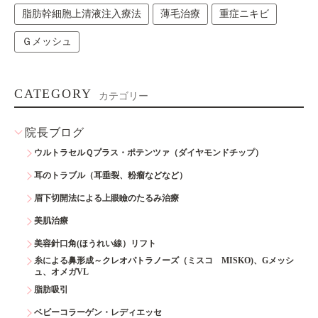
脂肪幹細胞上清液注入療法
薄毛治療
重症ニキビ
Ｇメッシュ
CATEGORY
カテゴリー
院長ブログ
ウルトラセルＱプラス・ポテンツァ（ダイヤモンドチップ）
耳のトラブル（耳垂裂、粉瘤などなど）
眉下切開法による上眼瞼のたるみ治療
美肌治療
美容針口角(ほうれい線）リフト
糸による鼻形成～クレオパトラノーズ（ミスコ MISKO)、Gメッシ
ュ、オメガVL
脂肪吸引
ベビーコラーゲン・レディエッセ