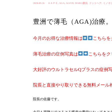
2020.09.26
ＡＡＰＥ
,
AGA
,
AGF39
,
HARG療法
,
ドットヘア
,
ミノキ
豊洲で薄毛（AGA)治療
今月のお得な治療情報は
こちらを
薄毛治療の症例写真は
こちらをク
大好評のウルトラセルQプラスの症例
院長と直接やり取りできる無料メール
院長の佐藤です。