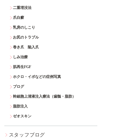
二重埋没法
爪白癬
乳房のしこり
お尻のトラブル
巻き爪 陥入爪
しみ治療
肌再生FGF
ホクロ・イボなどの症例写真
ブログ
幹細胞上清液注入療法（歯髄・脂肪）
脂肪注入
ゼオスキン
スタッフブログ