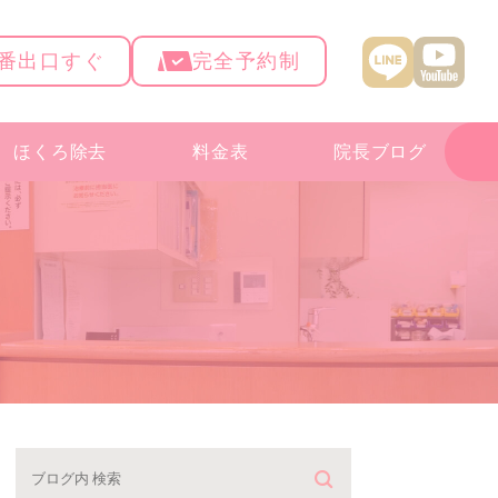
4番出口すぐ
完全予約制
ほくろ除去
料金表
院長ブログ