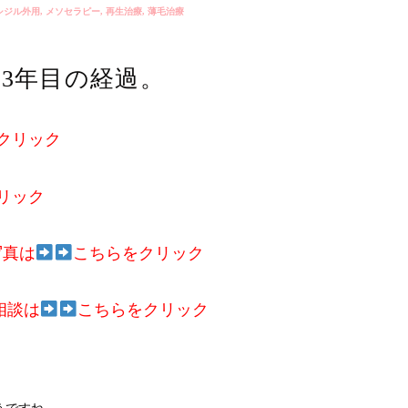
シジル外用
,
メソセラピー
,
再生治療
,
薄毛治療
。3年目の経過。
クリック
リック
写真は
こちらをクリック
相談は
こちらをクリック