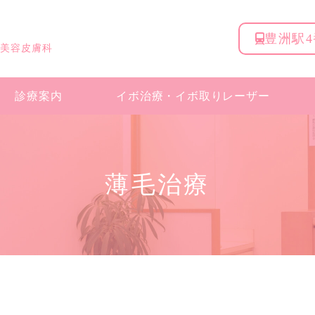
豊洲駅
 美容皮膚科
診療案内
イボ治療・
イボ取りレーザー
薄毛治療