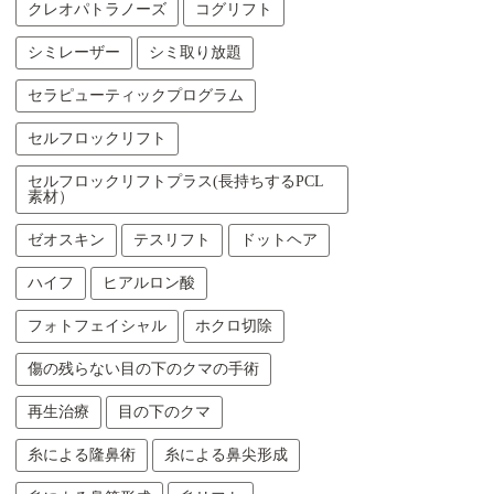
クレオパトラノーズ
コグリフト
シミレーザー
シミ取り放題
セラピューティックプログラム
セルフロックリフト
セルフロックリフトプラス(長持ちするPCL
素材）
ゼオスキン
テスリフト
ドットヘア
ハイフ
ヒアルロン酸
フォトフェイシャル
ホクロ切除
傷の残らない目の下のクマの手術
再生治療
目の下のクマ
糸による隆鼻術
糸による鼻尖形成