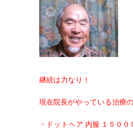
継続は力なり！
現在院長がやっている治療
・ドットヘア 内服 １５００