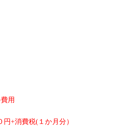
の費用
０円+消費税(１か月分）