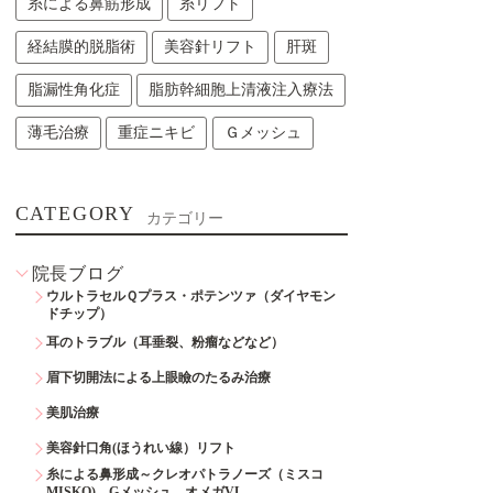
糸による鼻筋形成
糸リフト
経結膜的脱脂術
美容針リフト
肝斑
脂漏性角化症
脂肪幹細胞上清液注入療法
薄毛治療
重症ニキビ
Ｇメッシュ
CATEGORY
カテゴリー
院長ブログ
ウルトラセルＱプラス・ポテンツァ（ダイヤモン
ドチップ）
耳のトラブル（耳垂裂、粉瘤などなど）
眉下切開法による上眼瞼のたるみ治療
美肌治療
美容針口角(ほうれい線）リフト
糸による鼻形成～クレオパトラノーズ（ミスコ
MISKO)、Gメッシュ、オメガVL