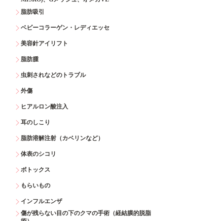
脂肪吸引
ベビーコラーゲン・レディエッセ
美容針アイリフト
脂肪腫
虫刺されなどのトラブル
外傷
ヒアルロン酸注入
耳のしこり
脂肪溶解注射（カベリンなど）
体表のシコリ
ボトックス
もらいもの
インフルエンザ
傷が残らない目の下のクマの手術（経結膜的脱脂
術）