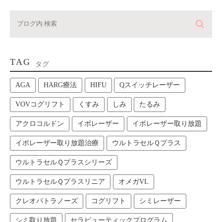
TAG
タグ
AGA
HARG療法
HIFU
Qスイッチレーザー
VOVコグリフト
くすみ
しみ
たるみ
アクロコルドン
イボレーザー
イボレーザー取り放題
イボレーザー取り放題治療
ウルトラセルＱプラス
ウルトラセルＱプラスシリーズ
ウルトラセルＱプラスリニア
オメガVL
クレオパトラノーズ
コグリフト
シミレーザー
シミ取り放題
セラピューティックプログラム