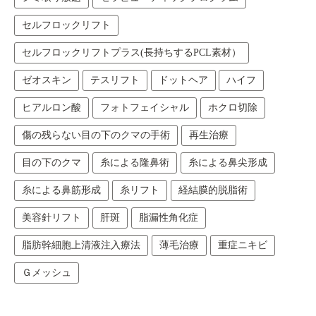
セルフロックリフト
セルフロックリフトプラス(長持ちするPCL素材）
ゼオスキン
テスリフト
ドットヘア
ハイフ
ヒアルロン酸
フォトフェイシャル
ホクロ切除
傷の残らない目の下のクマの手術
再生治療
目の下のクマ
糸による隆鼻術
糸による鼻尖形成
糸による鼻筋形成
糸リフト
経結膜的脱脂術
美容針リフト
肝斑
脂漏性角化症
脂肪幹細胞上清液注入療法
薄毛治療
重症ニキビ
Ｇメッシュ