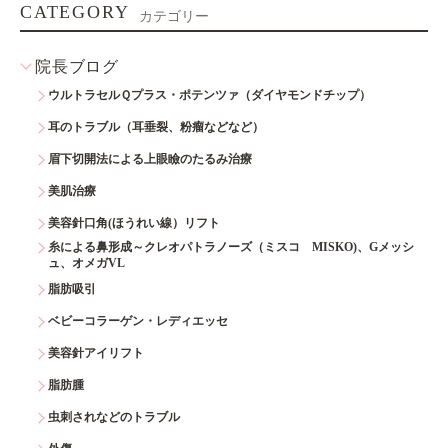
CATEGORY
カテゴリー
院長ブログ
ウルトラセルＱプラス・ポテンツァ（ダイヤモンドチップ）
耳のトラブル（耳垂裂、粉瘤などなど）
眉下切開法による上眼瞼のたるみ治療
美肌治療
美容針口角(ほうれい線）リフト
糸による鼻形成～クレオパトラノーズ（ミスコ MISKO)、Gメッシ
ュ、オメガVL
脂肪吸引
ベビーコラーゲン・レディエッセ
美容針アイリフト
脂肪腫
虫刺されなどのトラブル