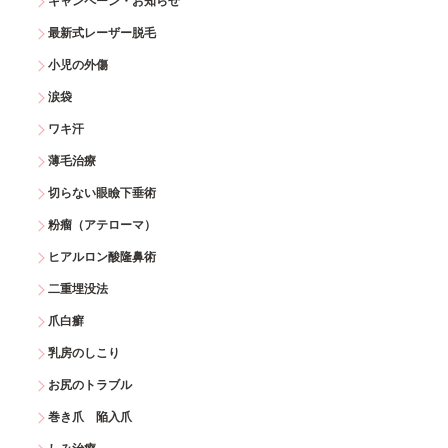
キャンペーン・お知らせ
最新式レーザー脱毛
小児の外傷
涙袋
ワキ汗
薄毛治療
切らない眼瞼下垂術
粉瘤（アテローマ）
ヒアルロン酸隆鼻術
二重埋没法
爪白癬
乳房のしこり
お尻のトラブル
巻き爪 陥入爪