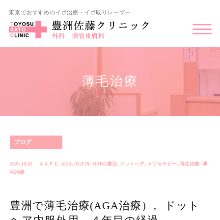
東京でおすすめのイボ治療・イボ取りレーザー
薄毛治療
ブログ
2020.10.02
ＡＡＰＥ
,
AGA
,
AGF39
,
HARG療法
,
ドットヘア
,
メソセラピー
,
再生治療
,
薄
毛治療
豊洲で薄毛治療(AGA治療）。ドット