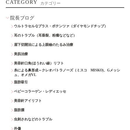
CATEGORY
カテゴリー
院長ブログ
ウルトラセルＱプラス・ポテンツァ（ダイヤモンドチップ）
耳のトラブル（耳垂裂、粉瘤などなど）
眉下切開法による上眼瞼のたるみ治療
美肌治療
美容針口角(ほうれい線）リフト
糸による鼻形成～クレオパトラノーズ（ミスコ MISKO)、Gメッシ
ュ、オメガVL
脂肪吸引
ベビーコラーゲン・レディエッセ
美容針アイリフト
脂肪腫
虫刺されなどのトラブル
外傷