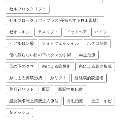
セルフロックリフト
セルフロックリフトプラス(長持ちするPCL素材）
ゼオスキン
テスリフト
ドットヘア
ハイフ
ヒアルロン酸
フォトフェイシャル
ホクロ切除
傷の残らない目の下のクマの手術
再生治療
目の下のクマ
糸による隆鼻術
糸による鼻尖形成
糸による鼻筋形成
糸リフト
経結膜的脱脂術
美容針リフト
肝斑
脂漏性角化症
脂肪幹細胞上清液注入療法
薄毛治療
重症ニキビ
Ｇメッシュ