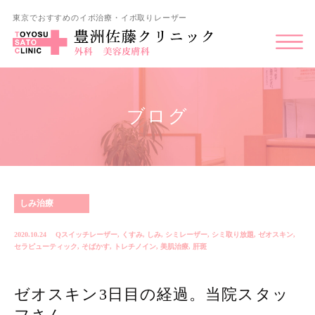
東京でおすすめのイボ治療・イボ取りレーザー
ブログ
しみ治療
2020.10.24
Qスイッチレーザー
,
くすみ
,
しみ
,
シミレーザー
,
シミ取り放題
,
ゼオスキン
,
セラピューティック
,
そばかす
,
トレチノイン
,
美肌治療
,
肝斑
ゼオスキン3日目の経過。当院スタッ