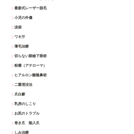
最新式レーザー脱毛
小児の外傷
涙袋
ワキ汗
薄毛治療
切らない眼瞼下垂術
粉瘤（アテローマ）
ヒアルロン酸隆鼻術
二重埋没法
爪白癬
乳房のしこり
お尻のトラブル
巻き爪 陥入爪
しみ治療