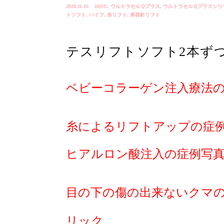
2020.11.16
HIFU
,
ウルトラセルＱプラス
,
ウルトラセルＱプラスシリ
トソフト
,
ハイフ
,
糸リフト
,
美容針リフト
テスリフトソフト2本ず
ベビーコラーゲン注入療法
糸によるリフトアップの症
ヒアルロン酸注入の症例写
目の下の傷の出来ないクマ
リック