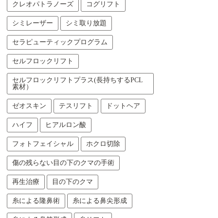
クレオパトラノーズ
コグリフト
シミレーザー
シミ取り放題
セラピューティックプログラム
セルフロックリフト
セルフロックリフトプラス(長持ちするPCL
素材）
ゼオスキン
テスリフト
ドットヘア
ハイフ
ヒアルロン酸
フォトフェイシャル
ホクロ切除
傷の残らない目の下のクマの手術
再生治療
目の下のクマ
糸による隆鼻術
糸による鼻尖形成