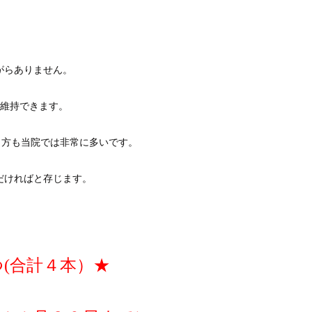
がらありません。
を維持できます。
く方も当院では非常に多いです。
だければと存じます。
(合計４本）★