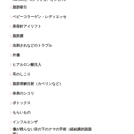
脂肪吸引
ベビーコラーゲン・レディエッセ
美容針アイリフト
脂肪腫
虫刺されなどのトラブル
外傷
ヒアルロン酸注入
耳のしこり
脂肪溶解注射（カベリンなど）
体表のシコリ
ボトックス
もらいもの
インフルエンザ
傷が残らない目の下のクマの手術（経結膜的脱脂
術）