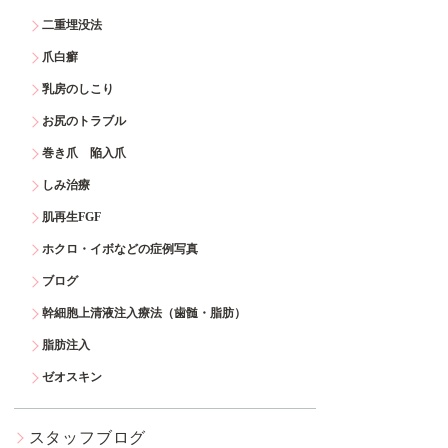
二重埋没法
爪白癬
乳房のしこり
お尻のトラブル
巻き爪 陥入爪
しみ治療
肌再生FGF
ホクロ・イボなどの症例写真
ブログ
幹細胞上清液注入療法（歯髄・脂肪）
脂肪注入
ゼオスキン
スタッフブログ