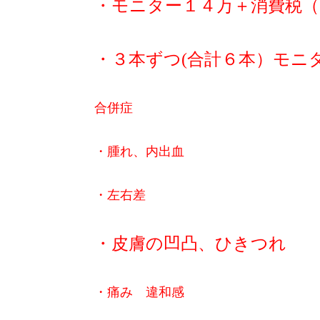
・モニター１４万＋消費税（
・３本ずつ(合計６本）モニ
合併症
・腫れ、内出血
・左右差
・皮膚の凹凸、ひきつれ
・痛み 違和感