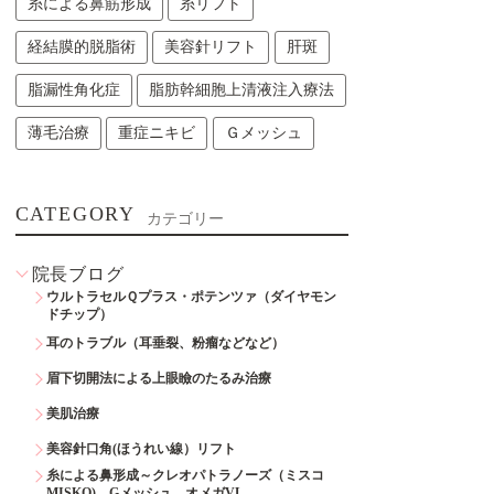
糸による鼻筋形成
糸リフト
経結膜的脱脂術
美容針リフト
肝斑
脂漏性角化症
脂肪幹細胞上清液注入療法
薄毛治療
重症ニキビ
Ｇメッシュ
CATEGORY
カテゴリー
院長ブログ
ウルトラセルＱプラス・ポテンツァ（ダイヤモン
ドチップ）
耳のトラブル（耳垂裂、粉瘤などなど）
眉下切開法による上眼瞼のたるみ治療
美肌治療
美容針口角(ほうれい線）リフト
糸による鼻形成～クレオパトラノーズ（ミスコ
MISKO)、Gメッシュ、オメガVL