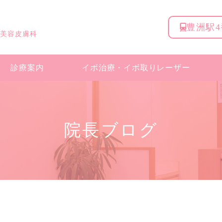
豊洲駅
 美容皮膚科
診療案内
イボ治療・
イボ取りレーザー
院長ブログ