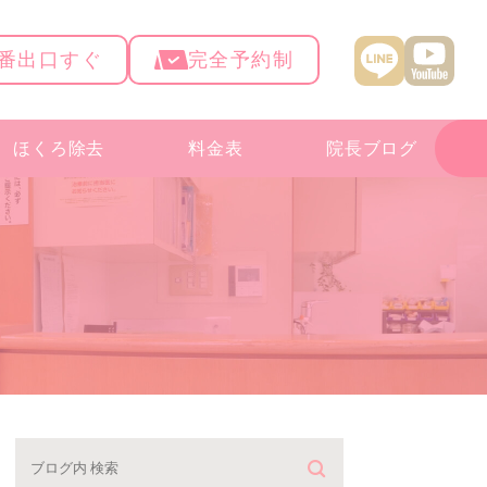
4番出口すぐ
完全予約制
ほくろ除去
料金表
院長ブログ