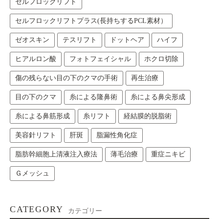
セルフロックリフト
セルフロックリフトプラス(長持ちするPCL素材）
ゼオスキン
テスリフト
ドットヘア
ハイフ
ヒアルロン酸
フォトフェイシャル
ホクロ切除
傷の残らない目の下のクマの手術
再生治療
目の下のクマ
糸による隆鼻術
糸による鼻尖形成
糸による鼻筋形成
糸リフト
経結膜的脱脂術
美容針リフト
肝斑
脂漏性角化症
脂肪幹細胞上清液注入療法
薄毛治療
重症ニキビ
Ｇメッシュ
CATEGORY
カテゴリー