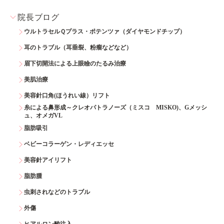
院長ブログ
ウルトラセルＱプラス・ポテンツァ（ダイヤモンドチップ）
耳のトラブル（耳垂裂、粉瘤などなど）
眉下切開法による上眼瞼のたるみ治療
美肌治療
美容針口角(ほうれい線）リフト
糸による鼻形成～クレオパトラノーズ（ミスコ MISKO)、Gメッシ
ュ、オメガVL
脂肪吸引
ベビーコラーゲン・レディエッセ
美容針アイリフト
脂肪腫
虫刺されなどのトラブル
外傷