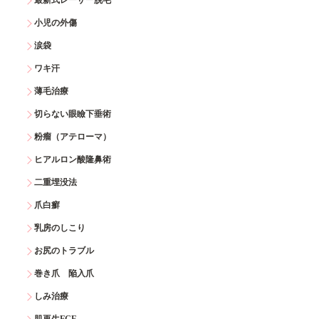
最新式レーザー脱毛
小児の外傷
涙袋
ワキ汗
薄毛治療
切らない眼瞼下垂術
粉瘤（アテローマ）
ヒアルロン酸隆鼻術
二重埋没法
爪白癬
乳房のしこり
お尻のトラブル
巻き爪 陥入爪
しみ治療