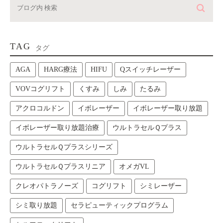
TAG
タグ
AGA
HARG療法
HIFU
Qスイッチレーザー
VOVコグリフト
くすみ
しみ
たるみ
アクロコルドン
イボレーザー
イボレーザー取り放題
イボレーザー取り放題治療
ウルトラセルＱプラス
ウルトラセルＱプラスシリーズ
ウルトラセルＱプラスリニア
オメガVL
クレオパトラノーズ
コグリフト
シミレーザー
シミ取り放題
セラピューティックプログラム