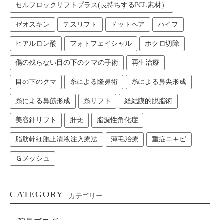
セルフロックリフトプラス(長持ちするPCL素材）
ゼオスキン
テスリフト
ドットヘア
ハイフ
ヒアルロン酸
フォトフェイシャル
ホクロ切除
傷の残らない目の下のクマの手術
再生治療
目の下のクマ
糸による隆鼻術
糸による鼻尖形成
糸による鼻筋形成
糸リフト
経結膜的脱脂術
美容針リフト
肝斑
脂漏性角化症
脂肪幹細胞上清液注入療法
薄毛治療
重症ニキビ
Ｇメッシュ
CATEGORY
カテゴリー