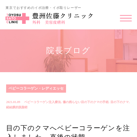
東京でおすすめのイボ治療・イボ取りレーザー
院長ブログ
ベビーコラーゲン・レディエッセ
2021.01.09
ベビーコラーゲン注入療法
,
傷の残らない目の下のクマの手術
,
目の下のクマ
,
経結膜的脱脂術
目の下のクマへベビーコラーゲンを注