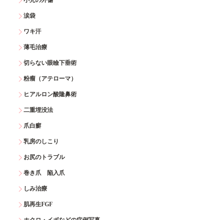
小児の外傷
涙袋
ワキ汗
薄毛治療
切らない眼瞼下垂術
粉瘤（アテローマ）
ヒアルロン酸隆鼻術
二重埋没法
爪白癬
乳房のしこり
お尻のトラブル
巻き爪 陥入爪
しみ治療
肌再生FGF