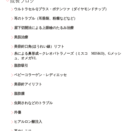
院長ブログ
ウルトラセルＱプラス・ポテンツァ（ダイヤモンドチップ）
耳のトラブル（耳垂裂、粉瘤などなど）
眉下切開法による上眼瞼のたるみ治療
美肌治療
美容針口角(ほうれい線）リフト
糸による鼻形成～クレオパトラノーズ（ミスコ MISKO)、Gメッシ
ュ、オメガVL
脂肪吸引
ベビーコラーゲン・レディエッセ
美容針アイリフト
脂肪腫
虫刺されなどのトラブル
外傷
ヒアルロン酸注入