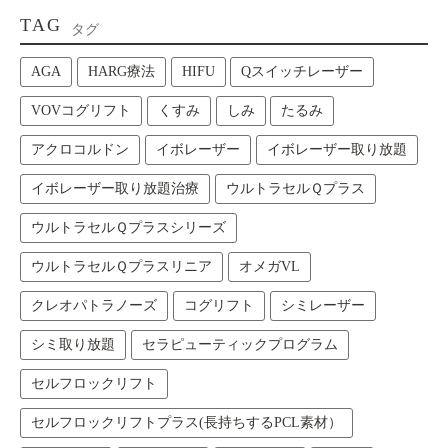
TAG
タグ
AGA
HARG療法
HIFU
Qスイッチレーザー
VOVコグリフト
くすみ
しみ
たるみ
アクロコルドン
イボレーザー
イボレーザー取り放題
イボレーザー取り放題治療
ウルトラセルＱプラス
ウルトラセルＱプラスシリーズ
ウルトラセルＱプラスリニア
オメガVL
クレオパトラノーズ
コグリフト
シミレーザー
シミ取り放題
セラピューティックプログラム
セルフロックリフト
セルフロックリフトプラス(長持ちするPCL素材）