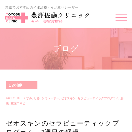
東京でおすすめのイボ治療・イボ取りレーザー
ブログ
しみ治療
2021.01.16
くすみ
,
しみ
,
シミレーザー
,
ゼオスキン
,
セラピューティックプログラム
,
肝
斑
,
重症ニキビ
ゼオスキンのセラピューティックプ