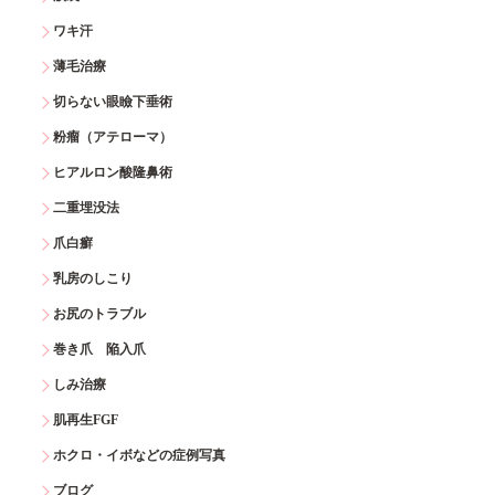
ワキ汗
薄毛治療
切らない眼瞼下垂術
粉瘤（アテローマ）
ヒアルロン酸隆鼻術
二重埋没法
爪白癬
乳房のしこり
お尻のトラブル
巻き爪 陥入爪
しみ治療
肌再生FGF
ホクロ・イボなどの症例写真
ブログ