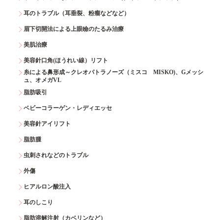
耳のトラブル（耳垂裂、粉瘤などなど）
眉下切開法による上眼瞼のたるみ治療
美肌治療
美容針口角(ほうれい線）リフト
糸による鼻形成～クレオパトラノーズ（ミスコ MISKO)、Gメッシ
ュ、オメガVL
脂肪吸引
ベビーコラーゲン・レディエッセ
美容針アイリフト
脂肪腫
虫刺されなどのトラブル
外傷
ヒアルロン酸注入
耳のしこり
脂肪溶解注射（カベリンなど）