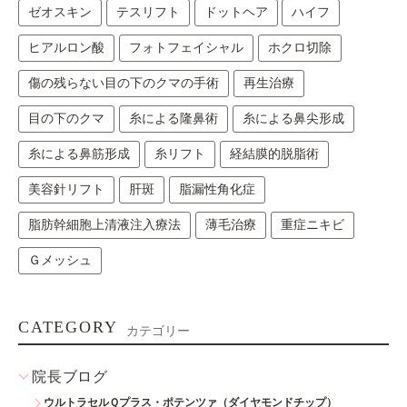
ゼオスキン
テスリフト
ドットヘア
ハイフ
ヒアルロン酸
フォトフェイシャル
ホクロ切除
傷の残らない目の下のクマの手術
再生治療
目の下のクマ
糸による隆鼻術
糸による鼻尖形成
糸による鼻筋形成
糸リフト
経結膜的脱脂術
美容針リフト
肝斑
脂漏性角化症
脂肪幹細胞上清液注入療法
薄毛治療
重症ニキビ
Ｇメッシュ
CATEGORY
カテゴリー
院長ブログ
ウルトラセルＱプラス・ポテンツァ（ダイヤモンドチップ）