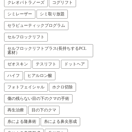
クレオパトラノーズ
コグリフト
シミレーザー
シミ取り放題
セラピューティックプログラム
セルフロックリフト
セルフロックリフトプラス(長持ちするPCL
素材）
ゼオスキン
テスリフト
ドットヘア
ハイフ
ヒアルロン酸
フォトフェイシャル
ホクロ切除
傷の残らない目の下のクマの手術
再生治療
目の下のクマ
糸による隆鼻術
糸による鼻尖形成