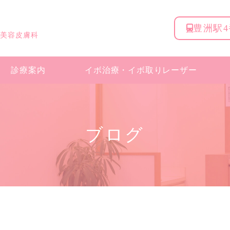
豊洲駅
 美容皮膚科
診療案内
イボ治療・
イボ取りレーザー
ブログ