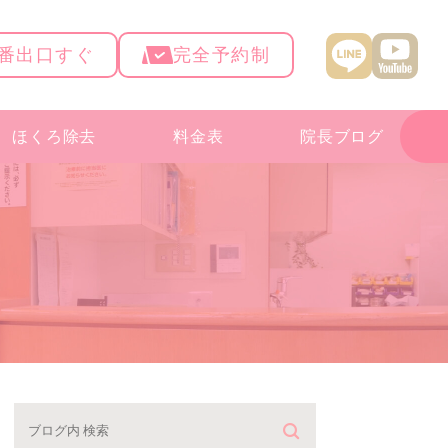
4番出口すぐ
完全予約制
ほくろ除去
料金表
院長ブログ