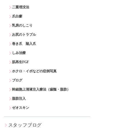
二重埋没法
爪白癬
乳房のしこり
お尻のトラブル
巻き爪 陥入爪
しみ治療
肌再生FGF
ホクロ・イボなどの症例写真
ブログ
幹細胞上清液注入療法（歯髄・脂肪）
脂肪注入
ゼオスキン
スタッフブログ