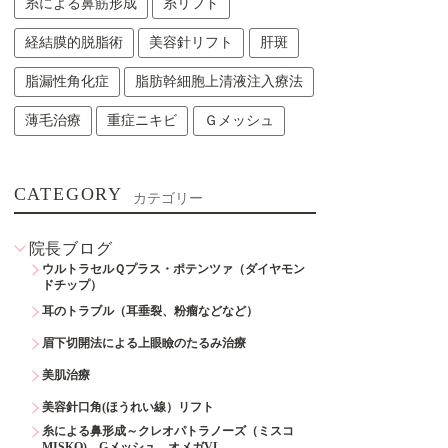
糸による鼻筋形成
糸リフト
経結膜的脱脂術
美容針リフト
肝斑
脂漏性角化症
脂肪幹細胞上清液注入療法
薄毛治療
重症ニキビ
Ｇメッシュ
CATEGORY
カテゴリー
院長ブログ
ウルトラセルＱプラス・ポテンツァ（ダイヤモン
ドチップ）
耳のトラブル（耳垂裂、粉瘤などなど）
眉下切開法による上眼瞼のたるみ治療
美肌治療
美容針口角(ほうれい線）リフト
糸による鼻形成～クレオパトラノーズ（ミスコ
MISKO)、Gメッシュ、オメガVL