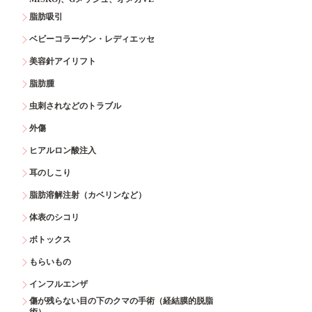
脂肪吸引
ベビーコラーゲン・レディエッセ
美容針アイリフト
脂肪腫
虫刺されなどのトラブル
外傷
ヒアルロン酸注入
耳のしこり
脂肪溶解注射（カベリンなど）
体表のシコリ
ボトックス
もらいもの
インフルエンザ
傷が残らない目の下のクマの手術（経結膜的脱脂
術）