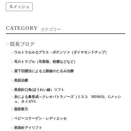
Ｇメッシュ
CATEGORY
カテゴリー
院長ブログ
ウルトラセルＱプラス・ポテンツァ（ダイヤモンドチップ）
耳のトラブル（耳垂裂、粉瘤などなど）
眉下切開法による上眼瞼のたるみ治療
美肌治療
美容針口角(ほうれい線）リフト
糸による鼻形成～クレオパトラノーズ（ミスコ MISKO)、Gメッシ
ュ、オメガVL
脂肪吸引
ベビーコラーゲン・レディエッセ
美容針アイリフト