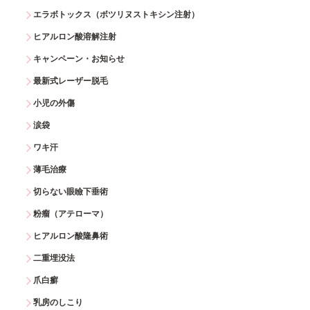
エラボトックス（ボツリヌストキシン注射）
ヒアルロン酸溶解注射
キャンペーン・お知らせ
最新式レーザー脱毛
小児の外傷
涙袋
ワキ汗
薄毛治療
切らない眼瞼下垂術
粉瘤（アテローマ）
ヒアルロン酸隆鼻術
二重埋没法
爪白癬
乳房のしこり