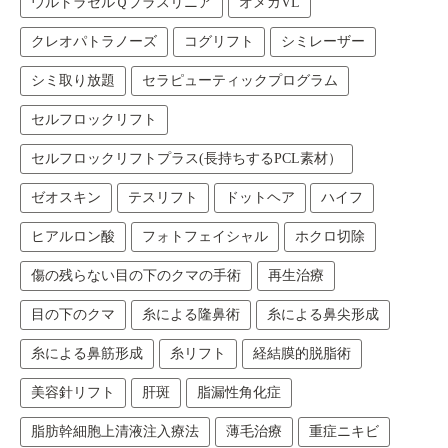
ウルトラセルＱプラスリニア
オメガVL
クレオパトラノーズ
コグリフト
シミレーザー
シミ取り放題
セラピューティックプログラム
セルフロックリフト
セルフロックリフトプラス(長持ちするPCL素材）
ゼオスキン
テスリフト
ドットヘア
ハイフ
ヒアルロン酸
フォトフェイシャル
ホクロ切除
傷の残らない目の下のクマの手術
再生治療
目の下のクマ
糸による隆鼻術
糸による鼻尖形成
糸による鼻筋形成
糸リフト
経結膜的脱脂術
美容針リフト
肝斑
脂漏性角化症
脂肪幹細胞上清液注入療法
薄毛治療
重症ニキビ