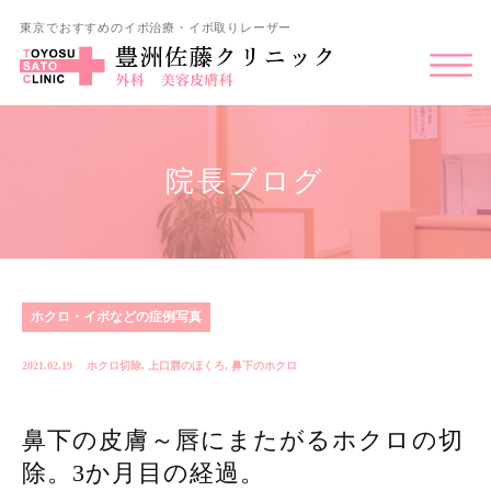
東京でおすすめのイボ治療・イボ取りレーザー
院長ブログ
ホクロ・イボなどの症例写真
2021.02.19
ホクロ切除
,
上口唇のほくろ
,
鼻下のホクロ
鼻下の皮膚～唇にまたがるホクロの切
除。3か月目の経過。