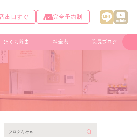
4番出口すぐ
完全予約制
ほくろ除去
料金表
院長ブログ