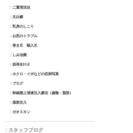
二重埋没法
爪白癬
乳房のしこり
お尻のトラブル
巻き爪 陥入爪
しみ治療
肌再生FGF
ホクロ・イボなどの症例写真
ブログ
幹細胞上清液注入療法（歯髄・脂肪）
脂肪注入
ゼオスキン
スタッフブログ