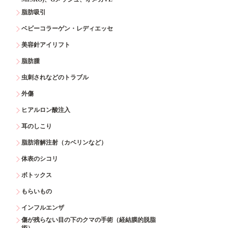
脂肪吸引
ベビーコラーゲン・レディエッセ
美容針アイリフト
脂肪腫
虫刺されなどのトラブル
外傷
ヒアルロン酸注入
耳のしこり
脂肪溶解注射（カベリンなど）
体表のシコリ
ボトックス
もらいもの
インフルエンザ
傷が残らない目の下のクマの手術（経結膜的脱脂
術）