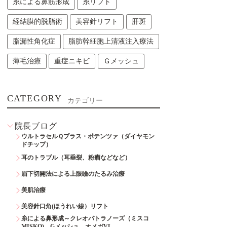
糸による鼻筋形成
糸リフト
経結膜的脱脂術
美容針リフト
肝斑
脂漏性角化症
脂肪幹細胞上清液注入療法
薄毛治療
重症ニキビ
Ｇメッシュ
CATEGORY
カテゴリー
院長ブログ
ウルトラセルＱプラス・ポテンツァ（ダイヤモン
ドチップ）
耳のトラブル（耳垂裂、粉瘤などなど）
眉下切開法による上眼瞼のたるみ治療
美肌治療
美容針口角(ほうれい線）リフト
糸による鼻形成～クレオパトラノーズ（ミスコ
MISKO)、Gメッシュ、オメガVL