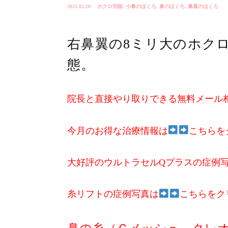
2021.02.20
ホクロ切除
,
小鼻のほくろ
,
鼻のほくろ
,
鼻翼のほくろ
右鼻翼の8ミリ大のホク
態。
院長と直接やり取りできる無料メール
今月のお得な治療情報は
こちらを
大好評のウルトラセルQプラスの症例
糸リフトの症例写真は
こちらをク