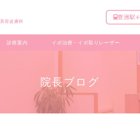
豊洲駅
 美容皮膚科
診療案内
イボ治療・
イボ取りレーザー
院長ブログ