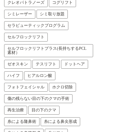
クレオパトラノーズ
コグリフト
シミレーザー
シミ取り放題
セラピューティックプログラム
セルフロックリフト
セルフロックリフトプラス(長持ちするPCL
素材）
ゼオスキン
テスリフト
ドットヘア
ハイフ
ヒアルロン酸
フォトフェイシャル
ホクロ切除
傷の残らない目の下のクマの手術
再生治療
目の下のクマ
糸による隆鼻術
糸による鼻尖形成