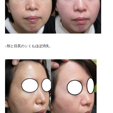
↓頬と目尻のシミもほぼ消失。