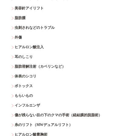
美容針アイリフト
脂肪腫
虫刺されなどのトラブル
外傷
ヒアルロン酸注入
耳のしこり
脂肪溶解注射（カベリンなど）
体表のシコリ
ボトックス
もらいもの
インフルエンザ
傷が残らない目の下のクマの手術（経結膜的脱脂術）
糸のリフト（MWデュアルリフト）
ヒアルロン酸豊胸術