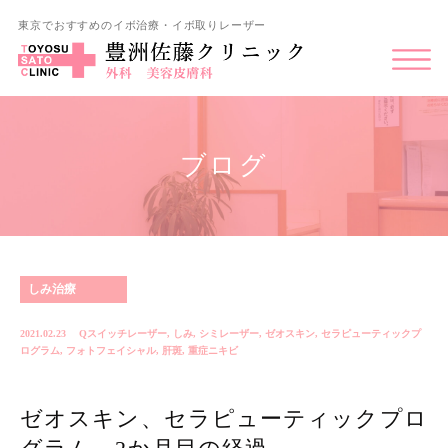
東京でおすすめのイボ治療・イボ取りレーザー
ブログ
しみ治療
2021.02.23
Qスイッチレーザー
,
しみ
,
シミレーザー
,
ゼオスキン
,
セラピューティックプ
ログラム
,
フォトフェイシャル
,
肝斑
,
重症ニキビ
ゼオスキン、セラピューティックプロ