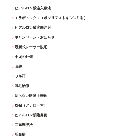
ヒアルロン酸注入療法
エラボトックス（ボツリヌストキシン注射）
ヒアルロン酸溶解注射
キャンペーン・お知らせ
最新式レーザー脱毛
小児の外傷
涙袋
ワキ汗
薄毛治療
切らない眼瞼下垂術
粉瘤（アテローマ）
ヒアルロン酸隆鼻術
二重埋没法
爪白癬