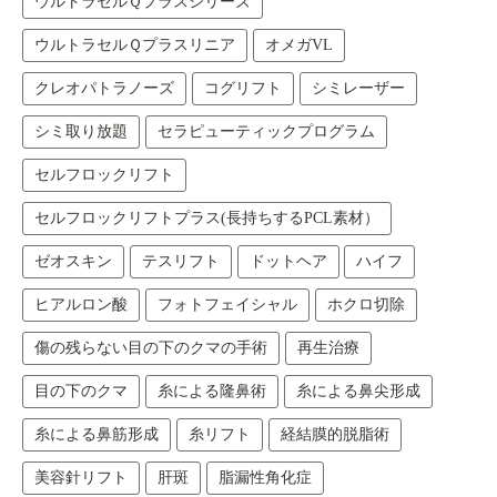
ウルトラセルＱプラスシリーズ
ウルトラセルＱプラスリニア
オメガVL
クレオパトラノーズ
コグリフト
シミレーザー
シミ取り放題
セラピューティックプログラム
セルフロックリフト
セルフロックリフトプラス(長持ちするPCL素材）
ゼオスキン
テスリフト
ドットヘア
ハイフ
ヒアルロン酸
フォトフェイシャル
ホクロ切除
傷の残らない目の下のクマの手術
再生治療
目の下のクマ
糸による隆鼻術
糸による鼻尖形成
糸による鼻筋形成
糸リフト
経結膜的脱脂術
美容針リフト
肝斑
脂漏性角化症