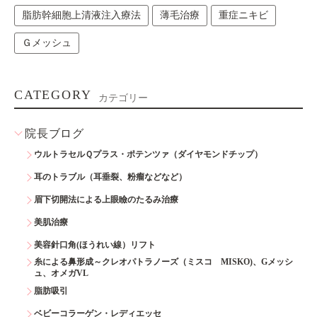
脂肪幹細胞上清液注入療法
薄毛治療
重症ニキビ
Ｇメッシュ
CATEGORY
カテゴリー
院長ブログ
ウルトラセルＱプラス・ポテンツァ（ダイヤモンドチップ）
耳のトラブル（耳垂裂、粉瘤などなど）
眉下切開法による上眼瞼のたるみ治療
美肌治療
美容針口角(ほうれい線）リフト
糸による鼻形成～クレオパトラノーズ（ミスコ MISKO)、Gメッシ
ュ、オメガVL
脂肪吸引
ベビーコラーゲン・レディエッセ