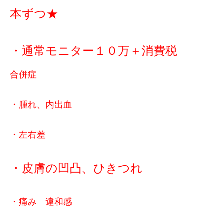
本ずつ★
・通常モニター１０万＋消費税
合併症
・腫れ、内出血
・左右差
・皮膚の凹凸、ひきつれ
・痛み 違和感