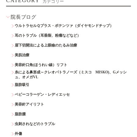
CATEGORY
カテゴリー
院長ブログ
ウルトラセルＱプラス・ポテンツァ（ダイヤモンドチップ）
耳のトラブル（耳垂裂、粉瘤などなど）
眉下切開法による上眼瞼のたるみ治療
美肌治療
美容針口角(ほうれい線）リフト
糸による鼻形成～クレオパトラノーズ（ミスコ MISKO)、Gメッシ
ュ、オメガVL
脂肪吸引
ベビーコラーゲン・レディエッセ
美容針アイリフト
脂肪腫
虫刺されなどのトラブル
外傷