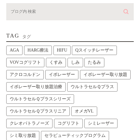
TAG
タグ
AGA
HARG療法
HIFU
Qスイッチレーザー
VOVコグリフト
くすみ
しみ
たるみ
アクロコルドン
イボレーザー
イボレーザー取り放題
イボレーザー取り放題治療
ウルトラセルＱプラス
ウルトラセルＱプラスシリーズ
ウルトラセルＱプラスリニア
オメガVL
クレオパトラノーズ
コグリフト
シミレーザー
シミ取り放題
セラピューティックプログラム