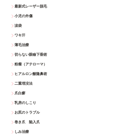
最新式レーザー脱毛
小児の外傷
涙袋
ワキ汗
薄毛治療
切らない眼瞼下垂術
粉瘤（アテローマ）
ヒアルロン酸隆鼻術
二重埋没法
爪白癬
乳房のしこり
お尻のトラブル
巻き爪 陥入爪
しみ治療