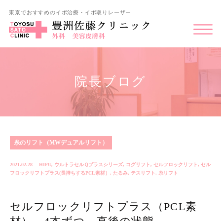
東京でおすすめのイボ治療・イボ取りレーザー
院長ブログ
糸のリフト（MWデュアルリフト）
2021.02.28
HIFU
,
ウルトラセルＱプラスシリーズ
,
コグリフト
,
セルフロックリフト
,
セル
フロックリフトプラス(長持ちするPCL素材）
,
たるみ
,
テスリフト
,
糸リフト
セルフロックリフトプラス（PCL素