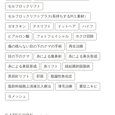
セルフロックリフト
セルフロックリフトプラス(長持ちするPCL素材）
ゼオスキン
テスリフト
ドットヘア
ハイフ
ヒアルロン酸
フォトフェイシャル
ホクロ切除
傷の残らない目の下のクマの手術
再生治療
目の下のクマ
糸による隆鼻術
糸による鼻尖形成
糸による鼻筋形成
糸リフト
経結膜的脱脂術
美容針リフト
肝斑
脂漏性角化症
脂肪幹細胞上清液注入療法
薄毛治療
重症ニキビ
Ｇメッシュ