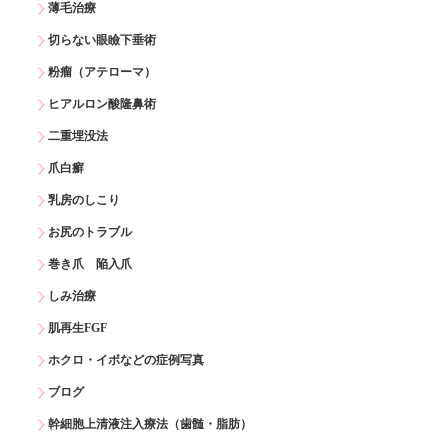
薄毛治療
切らない眼瞼下垂術
粉瘤（アテローマ）
ヒアルロン酸隆鼻術
二重埋没法
爪白癬
乳房のしこり
お尻のトラブル
巻き爪 陥入爪
しみ治療
肌再生FGF
ホクロ・イボなどの症例写真
ブログ
幹細胞上清液注入療法（歯髄・脂肪）