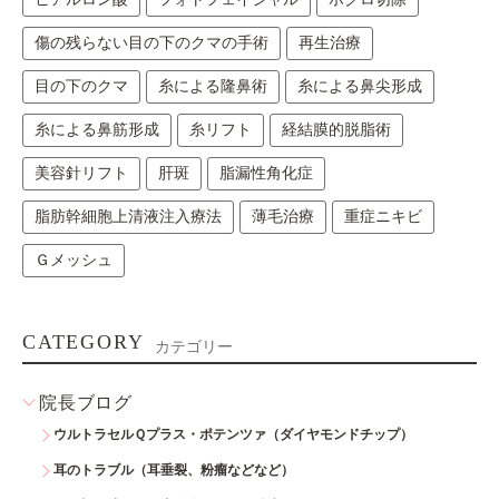
傷の残らない目の下のクマの手術
再生治療
目の下のクマ
糸による隆鼻術
糸による鼻尖形成
糸による鼻筋形成
糸リフト
経結膜的脱脂術
美容針リフト
肝斑
脂漏性角化症
脂肪幹細胞上清液注入療法
薄毛治療
重症ニキビ
Ｇメッシュ
CATEGORY
カテゴリー
院長ブログ
ウルトラセルＱプラス・ポテンツァ（ダイヤモンドチップ）
耳のトラブル（耳垂裂、粉瘤などなど）