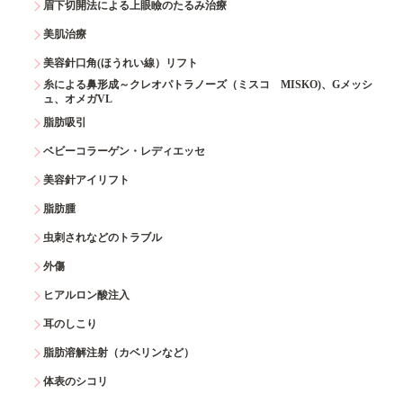
眉下切開法による上眼瞼のたるみ治療
美肌治療
美容針口角(ほうれい線）リフト
糸による鼻形成～クレオパトラノーズ（ミスコ MISKO)、Gメッシ
ュ、オメガVL
脂肪吸引
ベビーコラーゲン・レディエッセ
美容針アイリフト
脂肪腫
虫刺されなどのトラブル
外傷
ヒアルロン酸注入
耳のしこり
脂肪溶解注射（カベリンなど）
体表のシコリ