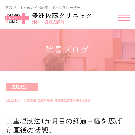
東京でおすすめのイボ治療・イボ取りレーザー
院長ブログ
二重埋没法
2021.04.01
クロス法
,
二重埋没法
,
韓国式二重埋没法６点留め
二重埋没法1か月目の経過＋幅を広げ
た直後の状態。