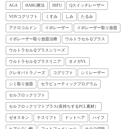
AGA
HARG療法
HIFU
Qスイッチレーザー
VOVコグリフト
くすみ
しみ
たるみ
アクロコルドン
イボレーザー
イボレーザー取り放題
イボレーザー取り放題治療
ウルトラセルＱプラス
ウルトラセルＱプラスシリーズ
ウルトラセルＱプラスリニア
オメガVL
クレオパトラノーズ
コグリフト
シミレーザー
シミ取り放題
セラピューティックプログラム
セルフロックリフト
セルフロックリフトプラス(長持ちするPCL素材）
ゼオスキン
テスリフト
ドットヘア
ハイフ
ヒアルロン酸
フォトフェイシャル
ホクロ切除