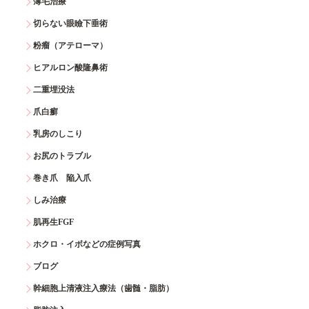
薄毛治療
切らない眼瞼下垂術
粉瘤（アテローマ）
ヒアルロン酸隆鼻術
二重埋没法
爪白癬
乳房のしこり
お尻のトラブル
巻き爪 陥入爪
しみ治療
肌再生FGF
ホクロ・イボなどの症例写真
ブログ
幹細胞上清液注入療法（歯髄・脂肪）