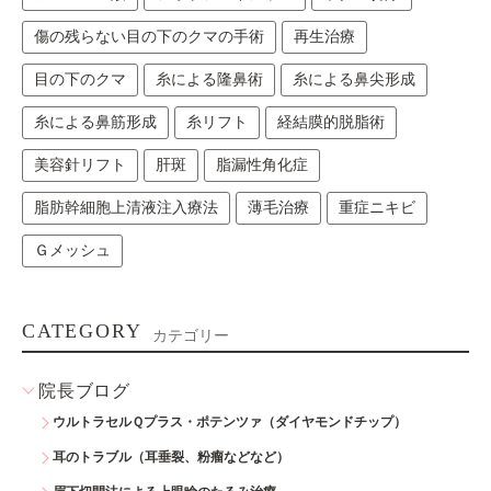
傷の残らない目の下のクマの手術
再生治療
目の下のクマ
糸による隆鼻術
糸による鼻尖形成
糸による鼻筋形成
糸リフト
経結膜的脱脂術
美容針リフト
肝斑
脂漏性角化症
脂肪幹細胞上清液注入療法
薄毛治療
重症ニキビ
Ｇメッシュ
CATEGORY
カテゴリー
院長ブログ
ウルトラセルＱプラス・ポテンツァ（ダイヤモンドチップ）
耳のトラブル（耳垂裂、粉瘤などなど）