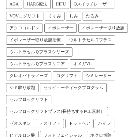
AGA
HARG療法
HIFU
Qスイッチレーザー
VOVコグリフト
くすみ
しみ
たるみ
アクロコルドン
イボレーザー
イボレーザー取り放題
イボレーザー取り放題治療
ウルトラセルＱプラス
ウルトラセルＱプラスシリーズ
ウルトラセルＱプラスリニア
オメガVL
クレオパトラノーズ
コグリフト
シミレーザー
シミ取り放題
セラピューティックプログラム
セルフロックリフト
セルフロックリフトプラス(長持ちするPCL素材）
ゼオスキン
テスリフト
ドットヘア
ハイフ
ヒアルロン酸
フォトフェイシャル
ホクロ切除