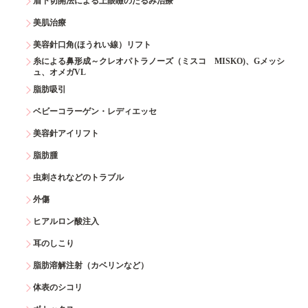
眉下切開法による上眼瞼のたるみ治療
美肌治療
美容針口角(ほうれい線）リフト
糸による鼻形成～クレオパトラノーズ（ミスコ MISKO)、Gメッシ
ュ、オメガVL
脂肪吸引
ベビーコラーゲン・レディエッセ
美容針アイリフト
脂肪腫
虫刺されなどのトラブル
外傷
ヒアルロン酸注入
耳のしこり
脂肪溶解注射（カベリンなど）
体表のシコリ