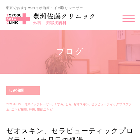
東京でおすすめのイボ治療・イボ取りレーザー
ブログ
しみ治療
2021.04.19
Qスイッチレーザー
,
くすみ
,
しみ
,
ゼオスキン
,
セラピューティックプログラ
ム
,
ニキビ瘢痕
,
肝斑
,
重症ニキビ
ゼオスキン、セラピューティックプロ