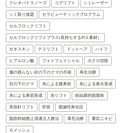
クレオパトラノーズ
コグリフト
シミレーザー
シミ取り放題
セラピューティックプログラム
セルフロックリフト
セルフロックリフトプラス(長持ちするPCL素材）
ゼオスキン
テスリフト
ドットヘア
ハイフ
ヒアルロン酸
フォトフェイシャル
ホクロ切除
傷の残らない目の下のクマの手術
再生治療
目の下のクマ
糸による隆鼻術
糸による鼻尖形成
糸による鼻筋形成
糸リフト
経結膜的脱脂術
美容針リフト
肝斑
脂漏性角化症
脂肪幹細胞上清液注入療法
薄毛治療
重症ニキビ
Ｇメッシュ