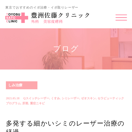
東京でおすすめのイボ治療・イボ取りレーザー
ブログ
しみ治療
2021.05.18
Qスイッチレーザー
,
くすみ
,
シミレーザー
,
ゼオスキン
,
セラピューティック
プログラム
,
肝斑
,
重症ニキビ
多発する細かいシミのレーザー治療の