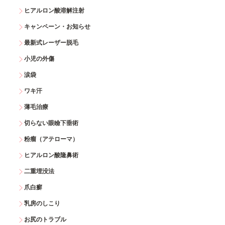
ヒアルロン酸溶解注射
キャンペーン・お知らせ
最新式レーザー脱毛
小児の外傷
涙袋
ワキ汗
薄毛治療
切らない眼瞼下垂術
粉瘤（アテローマ）
ヒアルロン酸隆鼻術
二重埋没法
爪白癬
乳房のしこり
お尻のトラブル