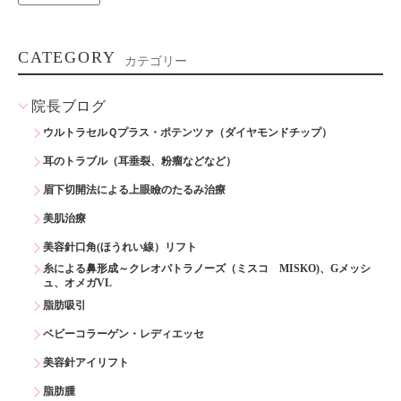
CATEGORY
カテゴリー
院長ブログ
ウルトラセルＱプラス・ポテンツァ（ダイヤモンドチップ）
耳のトラブル（耳垂裂、粉瘤などなど）
眉下切開法による上眼瞼のたるみ治療
美肌治療
美容針口角(ほうれい線）リフト
糸による鼻形成～クレオパトラノーズ（ミスコ MISKO)、Gメッシ
ュ、オメガVL
脂肪吸引
ベビーコラーゲン・レディエッセ
美容針アイリフト
脂肪腫