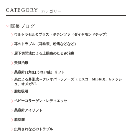
CATEGORY
カテゴリー
院長ブログ
ウルトラセルＱプラス・ポテンツァ（ダイヤモンドチップ）
耳のトラブル（耳垂裂、粉瘤などなど）
眉下切開法による上眼瞼のたるみ治療
美肌治療
美容針口角(ほうれい線）リフト
糸による鼻形成～クレオパトラノーズ（ミスコ MISKO)、Gメッシ
ュ、オメガVL
脂肪吸引
ベビーコラーゲン・レディエッセ
美容針アイリフト
脂肪腫
虫刺されなどのトラブル