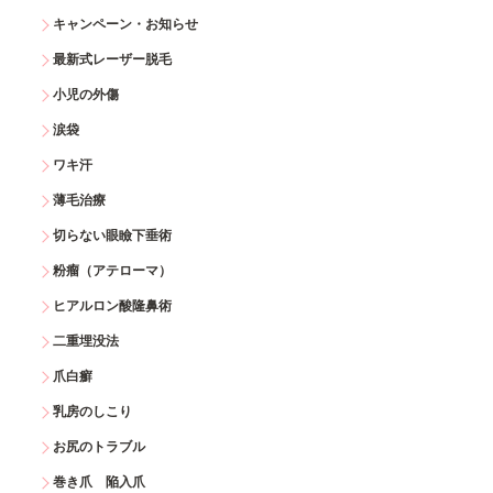
キャンペーン・お知らせ
最新式レーザー脱毛
小児の外傷
涙袋
ワキ汗
薄毛治療
切らない眼瞼下垂術
粉瘤（アテローマ）
ヒアルロン酸隆鼻術
二重埋没法
爪白癬
乳房のしこり
お尻のトラブル
巻き爪 陥入爪