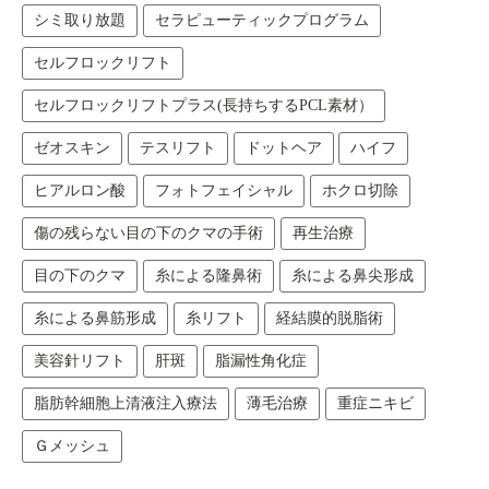
シミ取り放題
セラピューティックプログラム
セルフロックリフト
セルフロックリフトプラス(長持ちするPCL素材）
ゼオスキン
テスリフト
ドットヘア
ハイフ
ヒアルロン酸
フォトフェイシャル
ホクロ切除
傷の残らない目の下のクマの手術
再生治療
目の下のクマ
糸による隆鼻術
糸による鼻尖形成
糸による鼻筋形成
糸リフト
経結膜的脱脂術
美容針リフト
肝斑
脂漏性角化症
脂肪幹細胞上清液注入療法
薄毛治療
重症ニキビ
Ｇメッシュ