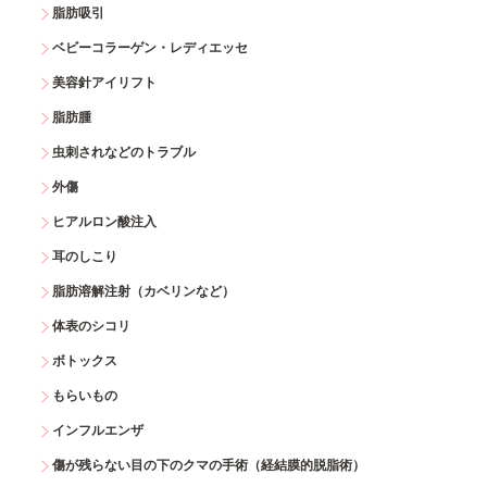
脂肪吸引
ベビーコラーゲン・レディエッセ
美容針アイリフト
脂肪腫
虫刺されなどのトラブル
外傷
ヒアルロン酸注入
耳のしこり
脂肪溶解注射（カベリンなど）
体表のシコリ
ボトックス
もらいもの
インフルエンザ
傷が残らない目の下のクマの手術（経結膜的脱脂術）