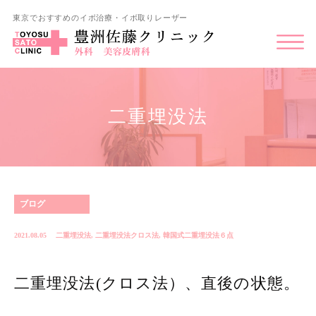
東京でおすすめのイボ治療・イボ取りレーザー
二重埋没法
ブログ
2021.08.05
二重埋没法
,
二重埋没法クロス法
,
韓国式二重埋没法６点
二重埋没法(クロス法）、直後の状態。