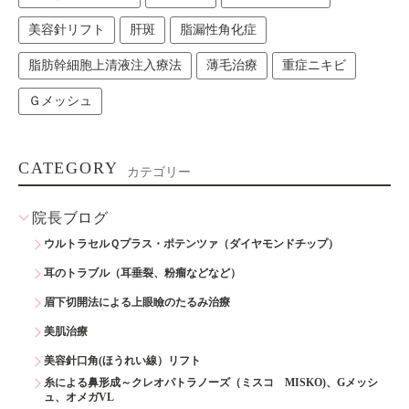
美容針リフト
肝斑
脂漏性角化症
脂肪幹細胞上清液注入療法
薄毛治療
重症ニキビ
Ｇメッシュ
CATEGORY
カテゴリー
院長ブログ
ウルトラセルＱプラス・ポテンツァ（ダイヤモンドチップ）
耳のトラブル（耳垂裂、粉瘤などなど）
眉下切開法による上眼瞼のたるみ治療
美肌治療
美容針口角(ほうれい線）リフト
糸による鼻形成～クレオパトラノーズ（ミスコ MISKO)、Gメッシ
ュ、オメガVL