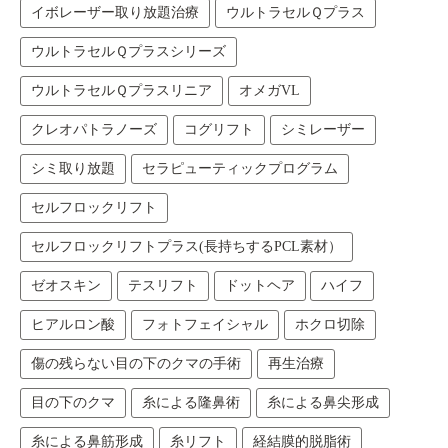
イボレーザー取り放題治療
ウルトラセルＱプラス
ウルトラセルＱプラスシリーズ
ウルトラセルＱプラスリニア
オメガVL
クレオパトラノーズ
コグリフト
シミレーザー
シミ取り放題
セラピューティックプログラム
セルフロックリフト
セルフロックリフトプラス(長持ちするPCL素材）
ゼオスキン
テスリフト
ドットヘア
ハイフ
ヒアルロン酸
フォトフェイシャル
ホクロ切除
傷の残らない目の下のクマの手術
再生治療
目の下のクマ
糸による隆鼻術
糸による鼻尖形成
糸による鼻筋形成
糸リフト
経結膜的脱脂術