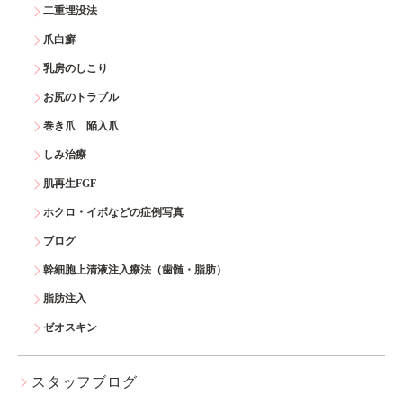
二重埋没法
爪白癬
乳房のしこり
お尻のトラブル
巻き爪 陥入爪
しみ治療
肌再生FGF
ホクロ・イボなどの症例写真
ブログ
幹細胞上清液注入療法（歯髄・脂肪）
脂肪注入
ゼオスキン
スタッフブログ