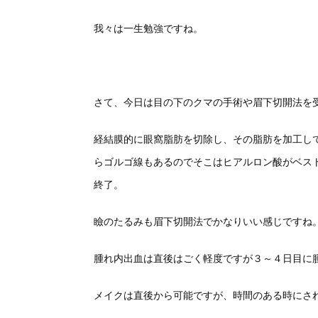
我々は一生勉強ですね。
さて、今日は目の下のクマの手術や眉下切開法を
経結膜的に眼窩脂肪を切除し、その脂肪を加工し
らゴルゴ線もあるのでそこはヒアルロン酸がベス
終了。
瞼のたるみも眉下切開法でかなりいい感じですね
腫れ内出血は直後はごく軽度ですが３～４日目に
メイクは直後から可能ですが、時間のある時にさ