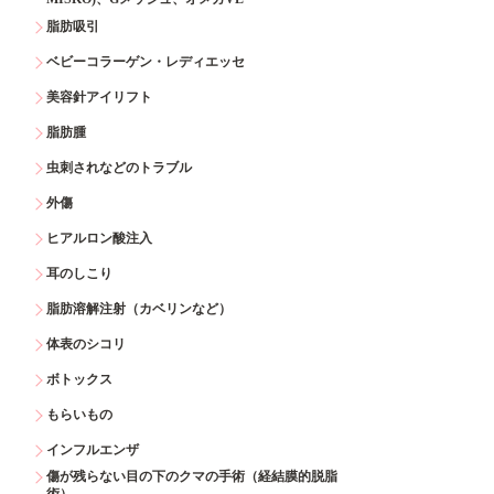
脂肪吸引
ベビーコラーゲン・レディエッセ
美容針アイリフト
脂肪腫
虫刺されなどのトラブル
外傷
ヒアルロン酸注入
耳のしこり
脂肪溶解注射（カベリンなど）
体表のシコリ
ボトックス
もらいもの
インフルエンザ
傷が残らない目の下のクマの手術（経結膜的脱脂
術）