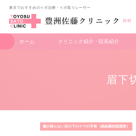
東京でおすすめのイボ治療・イボ取りレーザー
外科
ホーム
クリニック紹介・
院長紹介
眉下
傷が残らない目の下のクマの手術（経結膜的脱脂術）