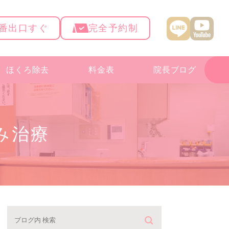
4番出口すぐ
完全予約制
ほくろ除去
料金表
院長ブログ
み治療