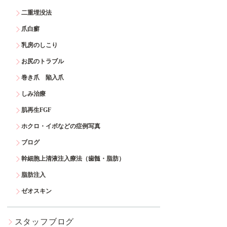
二重埋没法
爪白癬
乳房のしこり
お尻のトラブル
巻き爪 陥入爪
しみ治療
肌再生FGF
ホクロ・イボなどの症例写真
ブログ
幹細胞上清液注入療法（歯髄・脂肪）
脂肪注入
ゼオスキン
スタッフブログ