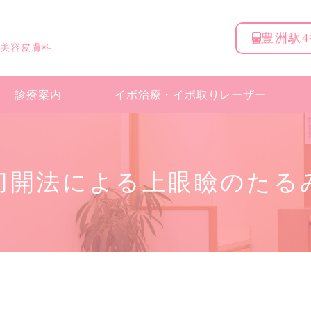
豊洲駅
 美容皮膚科
診療案内
イボ治療・
イボ取りレーザー
切開法による上眼瞼のたる