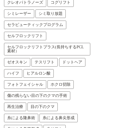
クレオパトラノーズ
コグリフト
シミレーザー
シミ取り放題
セラピューティックプログラム
セルフロックリフト
セルフロックリフトプラス(長持ちするPCL
素材）
ゼオスキン
テスリフト
ドットヘア
ハイフ
ヒアルロン酸
フォトフェイシャル
ホクロ切除
傷の残らない目の下のクマの手術
再生治療
目の下のクマ
糸による隆鼻術
糸による鼻尖形成