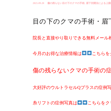
2021.09.20
傷の残らない目の下のクマの手術
,
眉下切開法による上眼
目の下のクマの手術・眉
院長と直接やり取りできる無料メール
今月のお得な治療情報は
こちらを
傷の残らないクマの手術の
大好評のウルトラセルQプラスの症例
糸リフトの症例写真は
こちらをク