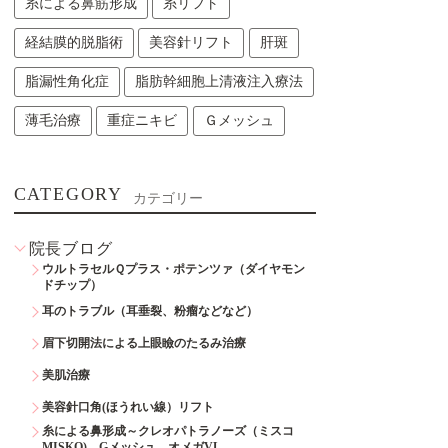
糸による鼻筋形成
糸リフト
経結膜的脱脂術
美容針リフト
肝斑
脂漏性角化症
脂肪幹細胞上清液注入療法
薄毛治療
重症ニキビ
Ｇメッシュ
CATEGORY
カテゴリー
院長ブログ
ウルトラセルＱプラス・ポテンツァ（ダイヤモン
ドチップ）
耳のトラブル（耳垂裂、粉瘤などなど）
眉下切開法による上眼瞼のたるみ治療
美肌治療
美容針口角(ほうれい線）リフト
糸による鼻形成～クレオパトラノーズ（ミスコ
MISKO)、Gメッシュ、オメガVL