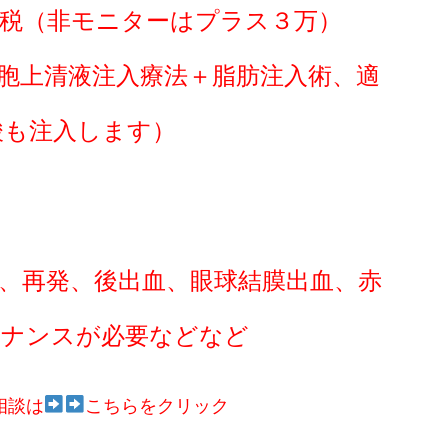
費税（非モニターはプラス３万）
胞上清液注入療法＋脂肪注入術、適
酸も注入します）
、再発、後出血、眼球結膜出血、赤
テナンスが必要などなど
相談は
こちらをクリック