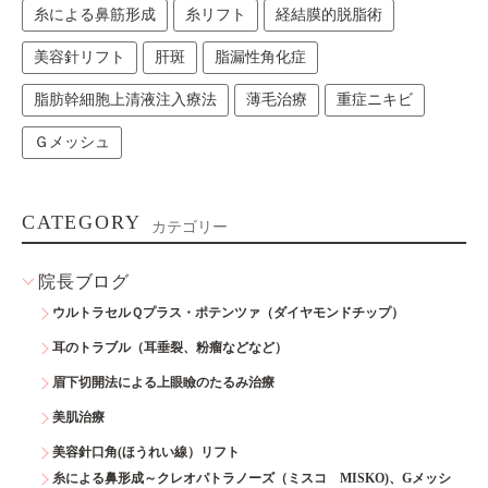
糸による鼻筋形成
糸リフト
経結膜的脱脂術
美容針リフト
肝斑
脂漏性角化症
脂肪幹細胞上清液注入療法
薄毛治療
重症ニキビ
Ｇメッシュ
CATEGORY
カテゴリー
院長ブログ
ウルトラセルＱプラス・ポテンツァ（ダイヤモンドチップ）
耳のトラブル（耳垂裂、粉瘤などなど）
眉下切開法による上眼瞼のたるみ治療
美肌治療
美容針口角(ほうれい線）リフト
糸による鼻形成～クレオパトラノーズ（ミスコ MISKO)、Gメッシ