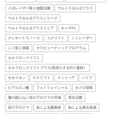
イボレーザー取り放題治療
ウルトラセルＱプラス
ウルトラセルＱプラスシリーズ
ウルトラセルＱプラスリニア
オメガVL
クレオパトラノーズ
コグリフト
シミレーザー
シミ取り放題
セラピューティックプログラム
セルフロックリフト
セルフロックリフトプラス(長持ちするPCL素材）
ゼオスキン
テスリフト
ドットヘア
ハイフ
ヒアルロン酸
フォトフェイシャル
ホクロ切除
傷の残らない目の下のクマの手術
再生治療
目の下のクマ
糸による隆鼻術
糸による鼻尖形成