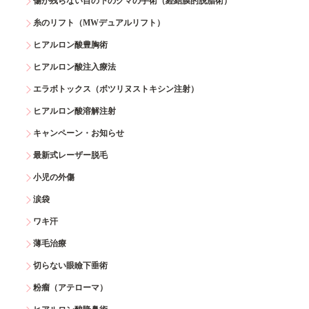
傷が残らない目の下のクマの手術（経結膜的脱脂術）
糸のリフト（MWデュアルリフト）
ヒアルロン酸豊胸術
ヒアルロン酸注入療法
エラボトックス（ボツリヌストキシン注射）
ヒアルロン酸溶解注射
キャンペーン・お知らせ
最新式レーザー脱毛
小児の外傷
涙袋
ワキ汗
薄毛治療
切らない眼瞼下垂術
粉瘤（アテローマ）