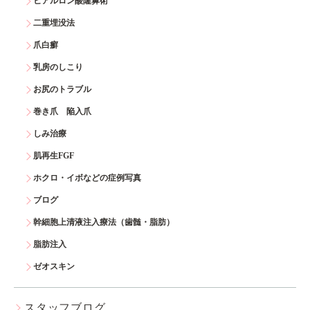
ヒアルロン酸隆鼻術
二重埋没法
爪白癬
乳房のしこり
お尻のトラブル
巻き爪 陥入爪
しみ治療
肌再生FGF
ホクロ・イボなどの症例写真
ブログ
幹細胞上清液注入療法（歯髄・脂肪）
脂肪注入
ゼオスキン
スタッフブログ