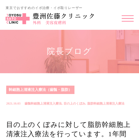
東京でおすすめのイボ治療・イボ取りレーザー
院長ブログ
幹細胞上清液注入療法（歯髄・脂肪）
2021.10.03
歯髄幹細胞上清液注入療法
,
目の上のくぼみ
,
脂肪幹細胞上清液注入療法
目の上のくぼみに対して脂肪幹細胞上
清液注入療法を行っています。1年間