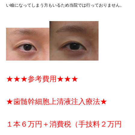
い瞼になってしまう方もいるため当院では行っておりません。
★★★参考費用★★★
★歯髄幹細胞上清液注入療法★
１本６万円＋消費税（手技料２万円