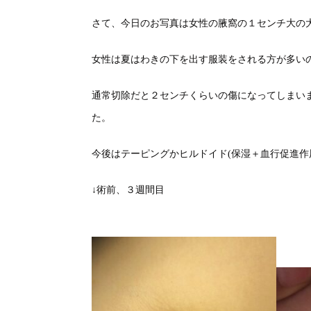
さて、今日のお写真は女性の腋窩の１センチ大の
女性は夏はわきの下を出す服装をされる方が多い
通常切除だと２センチくらいの傷になってしまい
た。
今後はテーピングかヒルドイド(保湿＋血行促進作
↓術前、３週間目