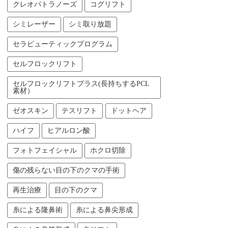
クレオパトラノーズ
コグリフト
シミレーザー
シミ取り放題
セラピューティックプログラム
セルフロックリフト
セルフロックリフトプラス(長持ちするPCL
素材）
ゼオスキン
テスリフト
ドットヘア
ハイフ
ヒアルロン酸
フォトフェイシャル
ホクロ切除
傷の残らない目の下のクマの手術
再生治療
目の下のクマ
糸による隆鼻術
糸による鼻尖形成