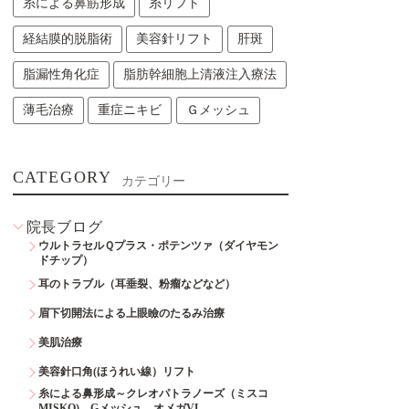
糸による鼻筋形成
糸リフト
経結膜的脱脂術
美容針リフト
肝斑
脂漏性角化症
脂肪幹細胞上清液注入療法
薄毛治療
重症ニキビ
Ｇメッシュ
CATEGORY
カテゴリー
院長ブログ
ウルトラセルＱプラス・ポテンツァ（ダイヤモン
ドチップ）
耳のトラブル（耳垂裂、粉瘤などなど）
眉下切開法による上眼瞼のたるみ治療
美肌治療
美容針口角(ほうれい線）リフト
糸による鼻形成～クレオパトラノーズ（ミスコ
MISKO)、Gメッシュ、オメガVL