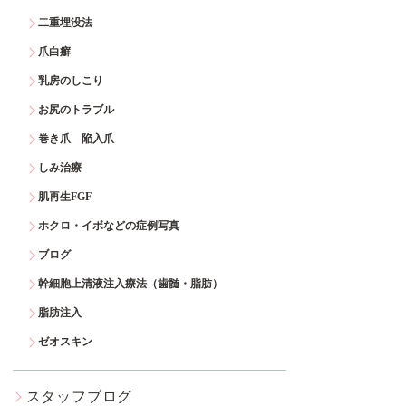
二重埋没法
爪白癬
乳房のしこり
お尻のトラブル
巻き爪 陥入爪
しみ治療
肌再生FGF
ホクロ・イボなどの症例写真
ブログ
幹細胞上清液注入療法（歯髄・脂肪）
脂肪注入
ゼオスキン
スタッフブログ