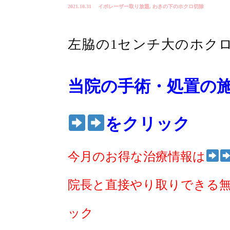
2021.10.31
イボレーザー取り放題
,
わきの下のホクロ切除
左脇の1センチ大のホク
当院の手術・処置の
をクリック
今月のお得な治療情報は
院長と直接やり取りできる
ック