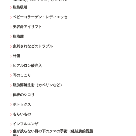
脂肪吸引
ベビーコラーゲン・レディエッセ
美容針アイリフト
脂肪腫
虫刺されなどのトラブル
外傷
ヒアルロン酸注入
耳のしこり
脂肪溶解注射（カベリンなど）
体表のシコリ
ボトックス
もらいもの
インフルエンザ
傷が残らない目の下のクマの手術（経結膜的脱脂
術）