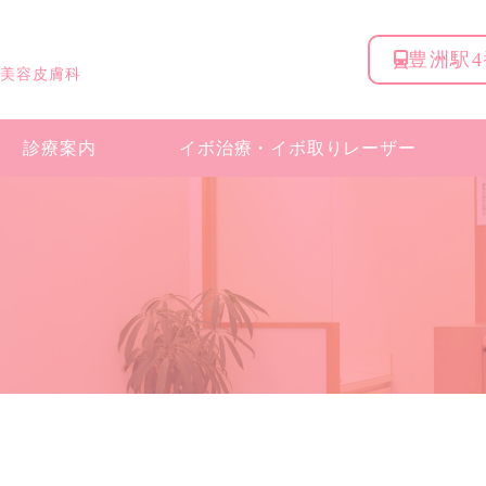
豊洲駅
 美容皮膚科
診療案内
イボ治療・
イボ取りレーザー