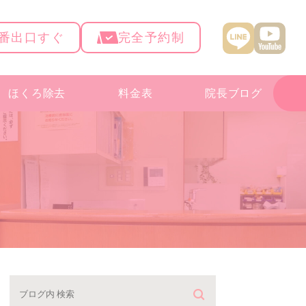
4番出口すぐ
完全予約制
ほくろ除去
料金表
院長ブログ