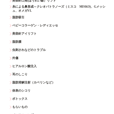
美容針口角(ほうれい線）リフト
糸による鼻形成～クレオパトラノーズ（ミスコ MISKO)、Gメッシ
ュ、オメガVL
脂肪吸引
ベビーコラーゲン・レディエッセ
美容針アイリフト
脂肪腫
虫刺されなどのトラブル
外傷
ヒアルロン酸注入
耳のしこり
脂肪溶解注射（カベリンなど）
体表のシコリ
ボトックス
もらいもの