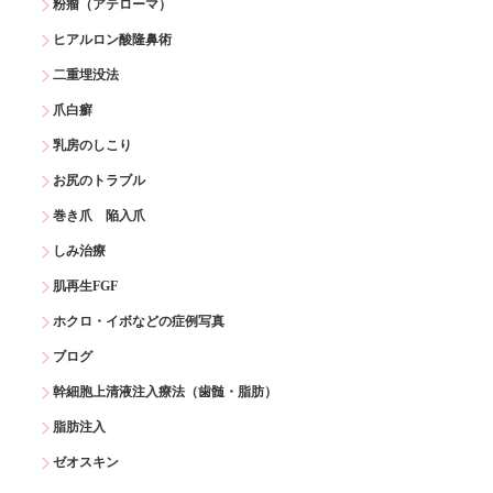
粉瘤（アテローマ）
ヒアルロン酸隆鼻術
二重埋没法
爪白癬
乳房のしこり
お尻のトラブル
巻き爪 陥入爪
しみ治療
肌再生FGF
ホクロ・イボなどの症例写真
ブログ
幹細胞上清液注入療法（歯髄・脂肪）
脂肪注入
ゼオスキン