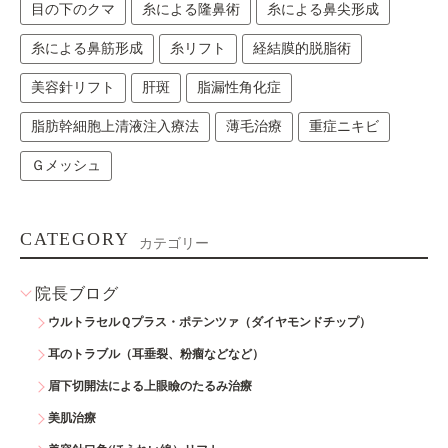
目の下のクマ
糸による隆鼻術
糸による鼻尖形成
糸による鼻筋形成
糸リフト
経結膜的脱脂術
美容針リフト
肝斑
脂漏性角化症
脂肪幹細胞上清液注入療法
薄毛治療
重症ニキビ
Ｇメッシュ
CATEGORY
カテゴリー
院長ブログ
ウルトラセルＱプラス・ポテンツァ（ダイヤモンドチップ）
耳のトラブル（耳垂裂、粉瘤などなど）
眉下切開法による上眼瞼のたるみ治療
美肌治療