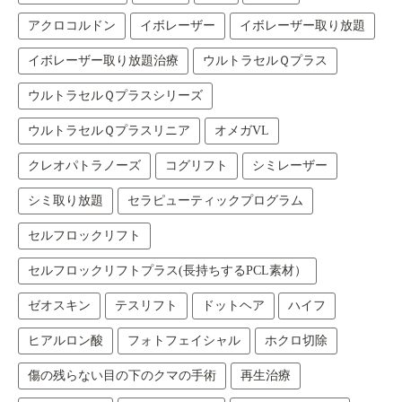
アクロコルドン
イボレーザー
イボレーザー取り放題
イボレーザー取り放題治療
ウルトラセルＱプラス
ウルトラセルＱプラスシリーズ
ウルトラセルＱプラスリニア
オメガVL
クレオパトラノーズ
コグリフト
シミレーザー
シミ取り放題
セラピューティックプログラム
セルフロックリフト
セルフロックリフトプラス(長持ちするPCL素材）
ゼオスキン
テスリフト
ドットヘア
ハイフ
ヒアルロン酸
フォトフェイシャル
ホクロ切除
傷の残らない目の下のクマの手術
再生治療