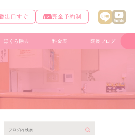
4番出口すぐ
完全予約制
ほくろ除去
料金表
院長ブログ