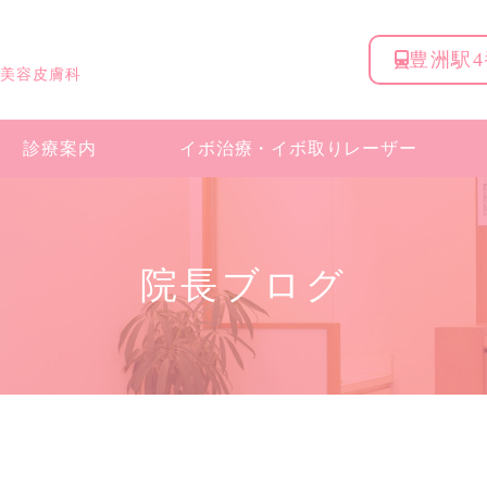
豊洲駅
 美容皮膚科
診療案内
イボ治療・
イボ取りレーザー
院長ブログ