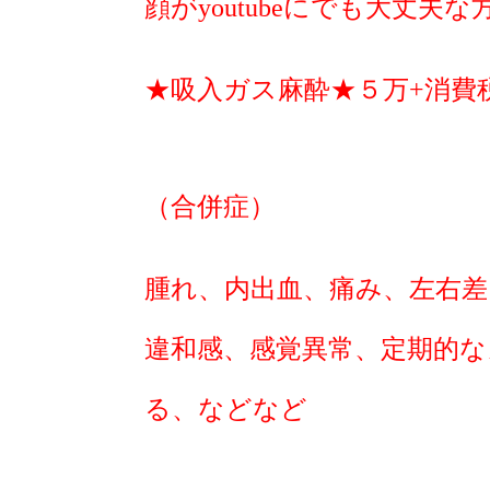
顔がyoutubeにでも大丈夫
★吸入ガス麻酔★５万+消費
（合併症）
腫れ、内出血、痛み、左右差
違和感、感覚異常、定期的
る、などなど