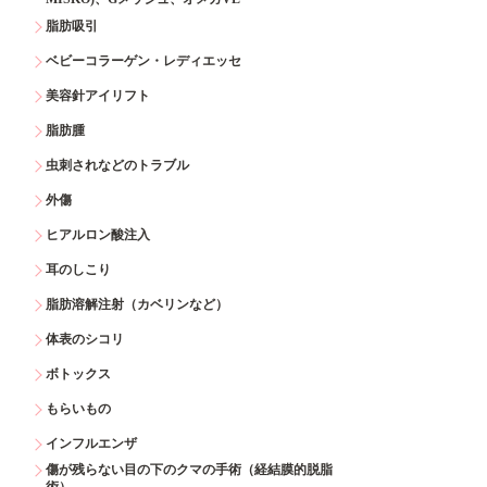
脂肪吸引
ベビーコラーゲン・レディエッセ
美容針アイリフト
脂肪腫
虫刺されなどのトラブル
外傷
ヒアルロン酸注入
耳のしこり
脂肪溶解注射（カベリンなど）
体表のシコリ
ボトックス
もらいもの
インフルエンザ
傷が残らない目の下のクマの手術（経結膜的脱脂
術）