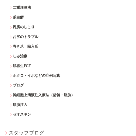
二重埋没法
爪白癬
乳房のしこり
お尻のトラブル
巻き爪 陥入爪
しみ治療
肌再生FGF
ホクロ・イボなどの症例写真
ブログ
幹細胞上清液注入療法（歯髄・脂肪）
脂肪注入
ゼオスキン
スタッフブログ