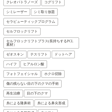
クレオパトラノーズ
コグリフト
シミレーザー
シミ取り放題
セラピューティックプログラム
セルフロックリフト
セルフロックリフトプラス(長持ちするPCL
素材）
ゼオスキン
テスリフト
ドットヘア
ハイフ
ヒアルロン酸
フォトフェイシャル
ホクロ切除
傷の残らない目の下のクマの手術
再生治療
目の下のクマ
糸による隆鼻術
糸による鼻尖形成