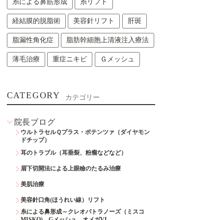
糸による鼻筋形成
糸リフト
経結膜的脱脂術
美容針リフト
肝斑
脂漏性角化症
脂肪幹細胞上清液注入療法
薄毛治療
重症ニキビ
Ｇメッシュ
CATEGORY
カテゴリー
院長ブログ
ウルトラセルＱプラス・ポテンツァ（ダイヤモン
ドチップ）
耳のトラブル（耳垂裂、粉瘤などなど）
眉下切開法による上眼瞼のたるみ治療
美肌治療
美容針口角(ほうれい線）リフト
糸による鼻形成～クレオパトラノーズ（ミスコ
MISKO)、Gメッシュ、オメガVL