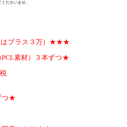
てくださいませ。
ーはプラス３万）★★★
PCL素材）３本ずつ★
税
ずつ★