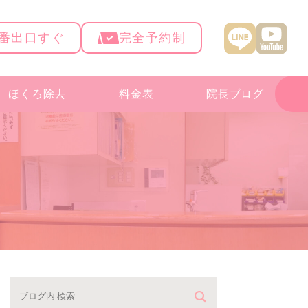
4番出口すぐ
完全予約制
ほくろ除去
料金表
院長ブログ