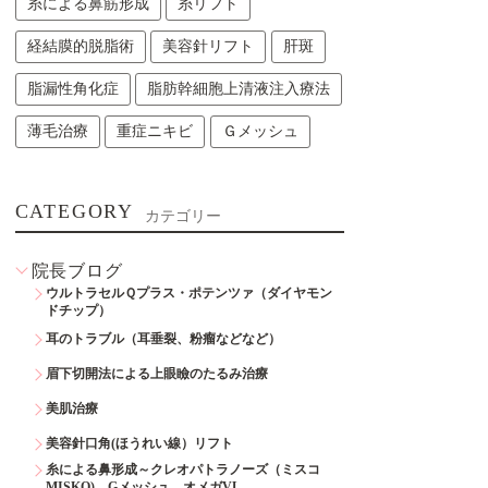
糸による鼻筋形成
糸リフト
経結膜的脱脂術
美容針リフト
肝斑
脂漏性角化症
脂肪幹細胞上清液注入療法
薄毛治療
重症ニキビ
Ｇメッシュ
CATEGORY
カテゴリー
院長ブログ
ウルトラセルＱプラス・ポテンツァ（ダイヤモン
ドチップ）
耳のトラブル（耳垂裂、粉瘤などなど）
眉下切開法による上眼瞼のたるみ治療
美肌治療
美容針口角(ほうれい線）リフト
糸による鼻形成～クレオパトラノーズ（ミスコ
MISKO)、Gメッシュ、オメガVL