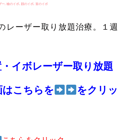
ザー
,
瞼のイボ
,
顔のイボ
,
首のイボ
のレーザー取り放題治療。１週
置・イボレーザー取り放題
画はこちらを
をクリッ