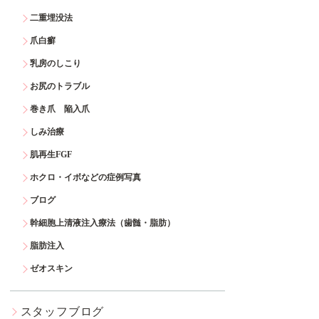
二重埋没法
爪白癬
乳房のしこり
お尻のトラブル
巻き爪 陥入爪
しみ治療
肌再生FGF
ホクロ・イボなどの症例写真
ブログ
幹細胞上清液注入療法（歯髄・脂肪）
脂肪注入
ゼオスキン
スタッフブログ