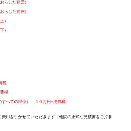
をおらした範囲）
をおらした範囲）
上）
下）
費税
消費税
のすべての部位） ４０万円+消費税
に費用を引かせていただきます（他院の正式な見積書をご持参