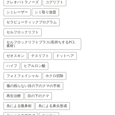
クレオパトラノーズ
コグリフト
シミレーザー
シミ取り放題
セラピューティックプログラム
セルフロックリフト
セルフロックリフトプラス(長持ちするPCL
素材）
ゼオスキン
テスリフト
ドットヘア
ハイフ
ヒアルロン酸
フォトフェイシャル
ホクロ切除
傷の残らない目の下のクマの手術
再生治療
目の下のクマ
糸による隆鼻術
糸による鼻尖形成