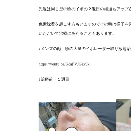
先週は同じ型の瞼のイボの２週目の経過もアップ
色素沈着を起こす方もいますのでその時は様子を
いただいて治療にあたることもあります。
↓メンズの顔、瞼の大量のイボレーザー取り放題
https://youtu.be/KcaFVJGex9k
↓治療前・１週目