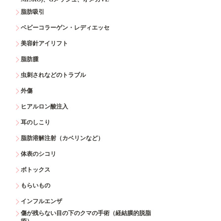
脂肪吸引
ベビーコラーゲン・レディエッセ
美容針アイリフト
脂肪腫
虫刺されなどのトラブル
外傷
ヒアルロン酸注入
耳のしこり
脂肪溶解注射（カベリンなど）
体表のシコリ
ボトックス
もらいもの
インフルエンザ
傷が残らない目の下のクマの手術（経結膜的脱脂
術）