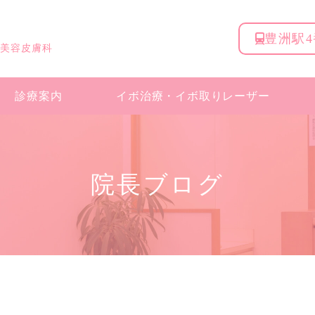
豊洲駅
 美容皮膚科
診療案内
イボ治療・
イボ取りレーザー
院長ブログ