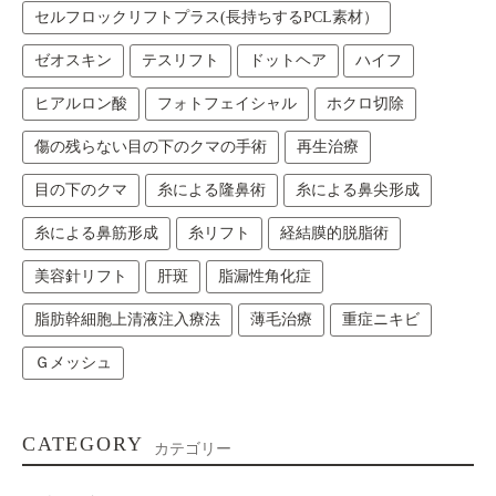
セルフロックリフトプラス(長持ちするPCL素材）
ゼオスキン
テスリフト
ドットヘア
ハイフ
ヒアルロン酸
フォトフェイシャル
ホクロ切除
傷の残らない目の下のクマの手術
再生治療
目の下のクマ
糸による隆鼻術
糸による鼻尖形成
糸による鼻筋形成
糸リフト
経結膜的脱脂術
美容針リフト
肝斑
脂漏性角化症
脂肪幹細胞上清液注入療法
薄毛治療
重症ニキビ
Ｇメッシュ
CATEGORY
カテゴリー