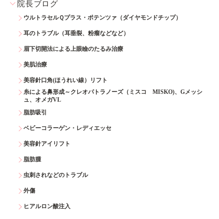
院長ブログ
ウルトラセルＱプラス・ポテンツァ（ダイヤモンドチップ）
耳のトラブル（耳垂裂、粉瘤などなど）
眉下切開法による上眼瞼のたるみ治療
美肌治療
美容針口角(ほうれい線）リフト
糸による鼻形成～クレオパトラノーズ（ミスコ MISKO)、Gメッシ
ュ、オメガVL
脂肪吸引
ベビーコラーゲン・レディエッセ
美容針アイリフト
脂肪腫
虫刺されなどのトラブル
外傷
ヒアルロン酸注入