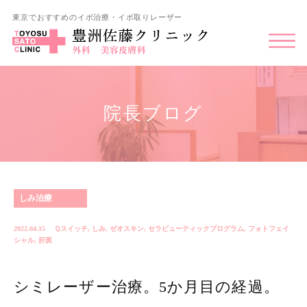
東京でおすすめのイボ治療・イボ取りレーザー
院長ブログ
しみ治療
2022.04.15
Ｑスイッチ
,
しみ
,
ゼオスキン
,
セラピューティックプログラム
,
フォトフェイ
シャル
,
肝斑
シミレーザー治療。5か月目の経過。