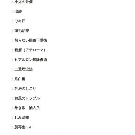
小児の外傷
涙袋
ワキ汗
薄毛治療
切らない眼瞼下垂術
粉瘤（アテローマ）
ヒアルロン酸隆鼻術
二重埋没法
爪白癬
乳房のしこり
お尻のトラブル
巻き爪 陥入爪
しみ治療
肌再生FGF