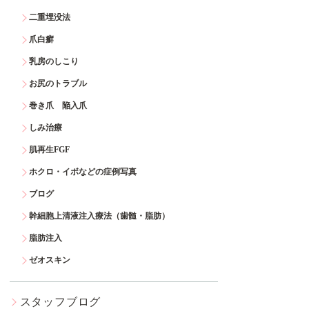
二重埋没法
爪白癬
乳房のしこり
お尻のトラブル
巻き爪 陥入爪
しみ治療
肌再生FGF
ホクロ・イボなどの症例写真
ブログ
幹細胞上清液注入療法（歯髄・脂肪）
脂肪注入
ゼオスキン
スタッフブログ