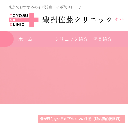
東京でおすすめのイボ治療・イボ取りレーザー
外科
ホーム
クリニック紹介・
院長紹介
傷が残らない目の下のクマの手術（経結膜的脱脂術）