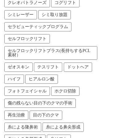
クレオパトラノーズ
コグリフト
シミレーザー
シミ取り放題
セラピューティックプログラム
セルフロックリフト
セルフロックリフトプラス(長持ちするPCL
素材）
ゼオスキン
テスリフト
ドットヘア
ハイフ
ヒアルロン酸
フォトフェイシャル
ホクロ切除
傷の残らない目の下のクマの手術
再生治療
目の下のクマ
糸による隆鼻術
糸による鼻尖形成