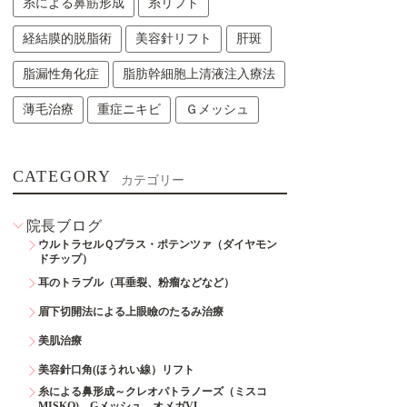
糸による鼻筋形成
糸リフト
経結膜的脱脂術
美容針リフト
肝斑
脂漏性角化症
脂肪幹細胞上清液注入療法
薄毛治療
重症ニキビ
Ｇメッシュ
CATEGORY
カテゴリー
院長ブログ
ウルトラセルＱプラス・ポテンツァ（ダイヤモン
ドチップ）
耳のトラブル（耳垂裂、粉瘤などなど）
眉下切開法による上眼瞼のたるみ治療
美肌治療
美容針口角(ほうれい線）リフト
糸による鼻形成～クレオパトラノーズ（ミスコ
MISKO)、Gメッシュ、オメガVL