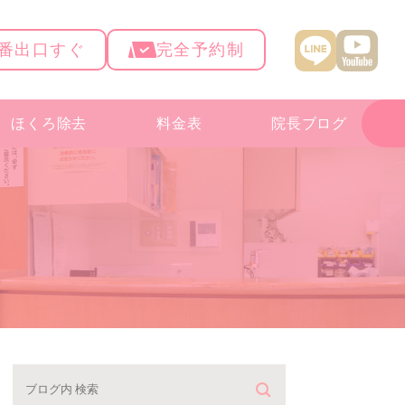
4番出口すぐ
完全予約制
ほくろ除去
料金表
院長ブログ