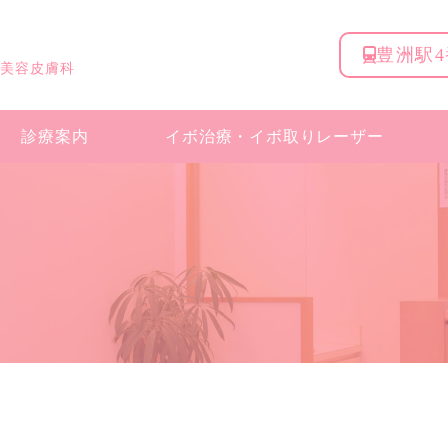
豊洲駅
 美容皮膚科
診療案内
イボ治療・
イボ取りレーザー