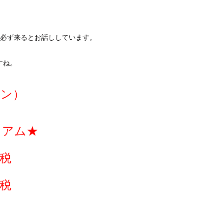
が必ず来るとお話ししています。
すね。
ーン）
ミアム★
税
税