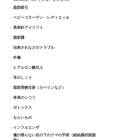
脂肪吸引
ベビーコラーゲン・レディエッセ
美容針アイリフト
脂肪腫
虫刺されなどのトラブル
外傷
ヒアルロン酸注入
耳のしこり
脂肪溶解注射（カベリンなど）
体表のシコリ
ボトックス
もらいもの
インフルエンザ
傷が残らない目の下のクマの手術（経結膜的脱脂
術）