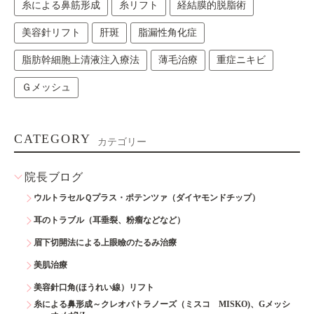
糸による鼻筋形成
糸リフト
経結膜的脱脂術
美容針リフト
肝斑
脂漏性角化症
脂肪幹細胞上清液注入療法
薄毛治療
重症ニキビ
Ｇメッシュ
CATEGORY
カテゴリー
院長ブログ
ウルトラセルＱプラス・ポテンツァ（ダイヤモンドチップ）
耳のトラブル（耳垂裂、粉瘤などなど）
眉下切開法による上眼瞼のたるみ治療
美肌治療
美容針口角(ほうれい線）リフト
糸による鼻形成～クレオパトラノーズ（ミスコ MISKO)、Gメッシ