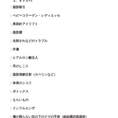
ュ、オメガVL
脂肪吸引
ベビーコラーゲン・レディエッセ
美容針アイリフト
脂肪腫
虫刺されなどのトラブル
外傷
ヒアルロン酸注入
耳のしこり
脂肪溶解注射（カベリンなど）
体表のシコリ
ボトックス
もらいもの
インフルエンザ
傷が残らない目の下のクマの手術（経結膜的脱脂術）