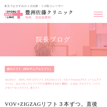
東京でおすすめのイボ治療・イボ取りレーザー
院長ブログ
糸のリフト（MWデュアルリフト）
2022.04.17
HIFU
,
VOVコグリフト
,
ZIGZAGリフト
,
ウルトラセルQプラス（＋リニアフ
ァーム）
,
セルフロックリフトプラス(長持ちするPCL素材）
,
たるみ
,
テスリフト
,
ハイフ
,
メモリーロックリフト
,
糸リフト
VOV+ZIGZAGリフト３本ずつ。直後