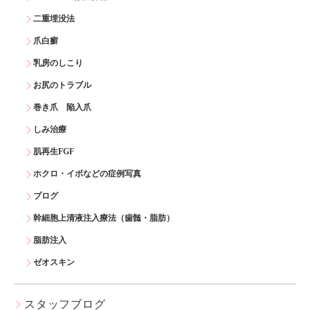
二重埋没法
爪白癬
乳房のしこり
お尻のトラブル
巻き爪 陥入爪
しみ治療
肌再生FGF
ホクロ・イボなどの症例写真
ブログ
幹細胞上清液注入療法（歯髄・脂肪）
脂肪注入
ゼオスキン
スタッフブログ