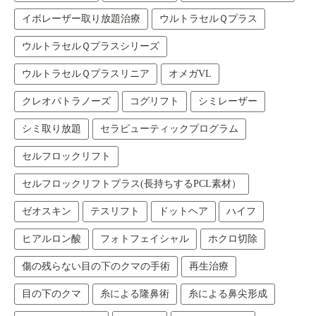
イボレーザー取り放題治療
ウルトラセルＱプラス
ウルトラセルＱプラスシリーズ
ウルトラセルＱプラスリニア
オメガVL
クレオパトラノーズ
コグリフト
シミレーザー
シミ取り放題
セラピューティックプログラム
セルフロックリフト
セルフロックリフトプラス(長持ちするPCL素材）
ゼオスキン
テスリフト
ドットヘア
ハイフ
ヒアルロン酸
フォトフェイシャル
ホクロ切除
傷の残らない目の下のクマの手術
再生治療
目の下のクマ
糸による隆鼻術
糸による鼻尖形成