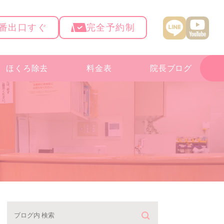
4番出口すぐ
完全予約制
ほくろ除去
料金表
院長ブログ