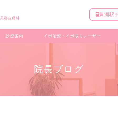
豊洲駅
 美容皮膚科
診療案内
イボ治療・
イボ取りレーザー
院長ブログ