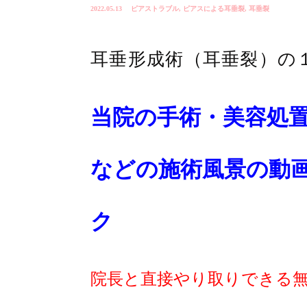
2022.05.13
ピアストラブル
,
ピアスによる耳垂裂
,
耳垂裂
耳垂形成術（耳垂裂）の
当院の手術・美容処
などの施術風景の動
ク
院長と直接やり取りできる