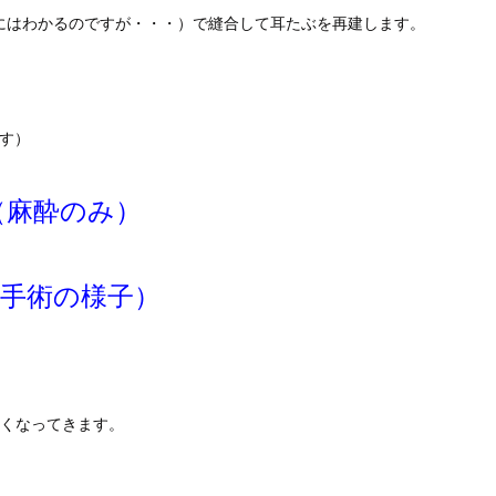
にはわかるのですが・・・）で縫合して耳たぶを再建します。
す）
jAUI（麻酔のみ）
bsocM（手術の様子）
なくなってきます。