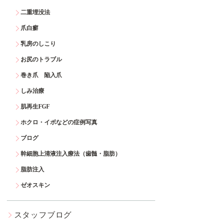
二重埋没法
爪白癬
乳房のしこり
お尻のトラブル
巻き爪 陥入爪
しみ治療
肌再生FGF
ホクロ・イボなどの症例写真
ブログ
幹細胞上清液注入療法（歯髄・脂肪）
脂肪注入
ゼオスキン
スタッフブログ