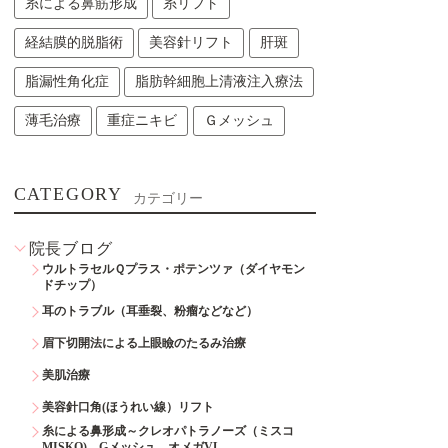
糸による鼻筋形成
糸リフト
経結膜的脱脂術
美容針リフト
肝斑
脂漏性角化症
脂肪幹細胞上清液注入療法
薄毛治療
重症ニキビ
Ｇメッシュ
CATEGORY
カテゴリー
院長ブログ
ウルトラセルＱプラス・ポテンツァ（ダイヤモン
ドチップ）
耳のトラブル（耳垂裂、粉瘤などなど）
眉下切開法による上眼瞼のたるみ治療
美肌治療
美容針口角(ほうれい線）リフト
糸による鼻形成～クレオパトラノーズ（ミスコ
MISKO)、Gメッシュ、オメガVL