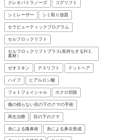
クレオパトラノーズ
コグリフト
シミレーザー
シミ取り放題
セラピューティックプログラム
セルフロックリフト
セルフロックリフトプラス(長持ちするPCL
素材）
ゼオスキン
テスリフト
ドットヘア
ハイフ
ヒアルロン酸
フォトフェイシャル
ホクロ切除
傷の残らない目の下のクマの手術
再生治療
目の下のクマ
糸による隆鼻術
糸による鼻尖形成