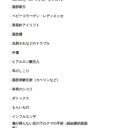
脂肪吸引
ベビーコラーゲン・レディエッセ
美容針アイリフト
脂肪腫
虫刺されなどのトラブル
外傷
ヒアルロン酸注入
耳のしこり
脂肪溶解注射（カベリンなど）
体表のシコリ
ボトックス
もらいもの
インフルエンザ
傷が残らない目の下のクマの手術（経結膜的脱脂
術）