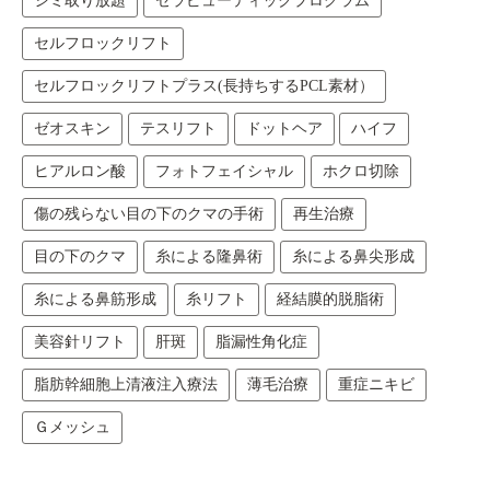
シミ取り放題
セラピューティックプログラム
セルフロックリフト
セルフロックリフトプラス(長持ちするPCL素材）
ゼオスキン
テスリフト
ドットヘア
ハイフ
ヒアルロン酸
フォトフェイシャル
ホクロ切除
傷の残らない目の下のクマの手術
再生治療
目の下のクマ
糸による隆鼻術
糸による鼻尖形成
糸による鼻筋形成
糸リフト
経結膜的脱脂術
美容針リフト
肝斑
脂漏性角化症
脂肪幹細胞上清液注入療法
薄毛治療
重症ニキビ
Ｇメッシュ