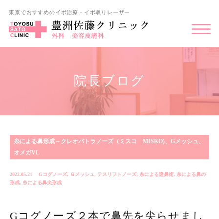
東京でおすすめのイボ治療・イボ取りレーザー
院長ブログ
糸による鼻形成～クレオパトラノーズ（ミスコ MISKO)、Gメッシュ、
オメガVL
2022.05.21
Gコグノーズ
,
Ｇメッシュ
,
テスリフトノーズ
,
糸による隆鼻術
,
糸による鼻の
形成
,
糸による鼻尖形成
Gコグノーズ２本で鼻先を尖らせまし