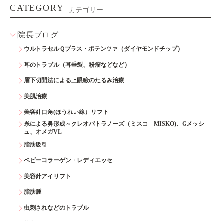
CATEGORY
カテゴリー
院長ブログ
ウルトラセルＱプラス・ポテンツァ（ダイヤモンドチップ）
耳のトラブル（耳垂裂、粉瘤などなど）
眉下切開法による上眼瞼のたるみ治療
美肌治療
美容針口角(ほうれい線）リフト
糸による鼻形成～クレオパトラノーズ（ミスコ MISKO)、Gメッシ
ュ、オメガVL
脂肪吸引
ベビーコラーゲン・レディエッセ
美容針アイリフト
脂肪腫
虫刺されなどのトラブル