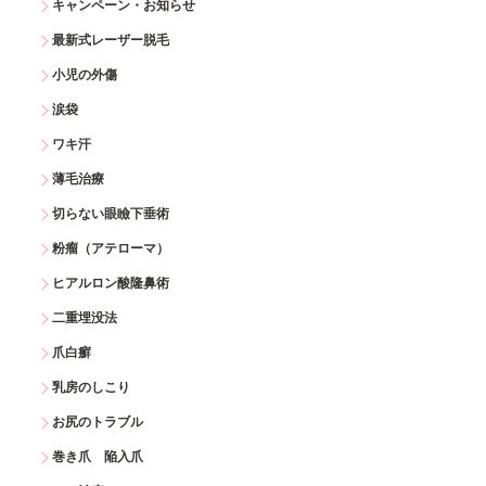
キャンペーン・お知らせ
最新式レーザー脱毛
小児の外傷
涙袋
ワキ汗
薄毛治療
切らない眼瞼下垂術
粉瘤（アテローマ）
ヒアルロン酸隆鼻術
二重埋没法
爪白癬
乳房のしこり
お尻のトラブル
巻き爪 陥入爪