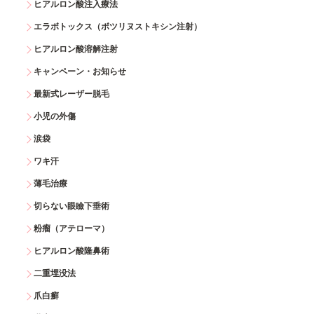
ヒアルロン酸注入療法
エラボトックス（ボツリヌストキシン注射）
ヒアルロン酸溶解注射
キャンペーン・お知らせ
最新式レーザー脱毛
小児の外傷
涙袋
ワキ汗
薄毛治療
切らない眼瞼下垂術
粉瘤（アテローマ）
ヒアルロン酸隆鼻術
二重埋没法
爪白癬