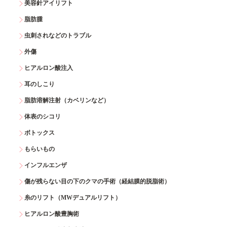
美容針アイリフト
脂肪腫
虫刺されなどのトラブル
外傷
ヒアルロン酸注入
耳のしこり
脂肪溶解注射（カベリンなど）
体表のシコリ
ボトックス
もらいもの
インフルエンザ
傷が残らない目の下のクマの手術（経結膜的脱脂術）
糸のリフト（MWデュアルリフト）
ヒアルロン酸豊胸術