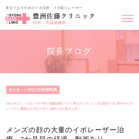
東京でおすすめのイボ治療・イボ取りレーザー
院長ブログ
ホクロ・イボなどの症例写真
2022.06.15
イボレーザー取り放題治療
,
バスト周りのイボ
,
メンズの顔のイボ
,
背中のイボ
レーザー
,
腹部のイボレーザー
,
顔のイボ
,
首のイボ
メンズの顔の大量のイボレーザー治