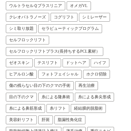
ウルトラセルＱプラスリニア
オメガVL
クレオパトラノーズ
コグリフト
シミレーザー
シミ取り放題
セラピューティックプログラム
セルフロックリフト
セルフロックリフトプラス(長持ちするPCL素材）
ゼオスキン
テスリフト
ドットヘア
ハイフ
ヒアルロン酸
フォトフェイシャル
ホクロ切除
傷の残らない目の下のクマの手術
再生治療
目の下のクマ
糸による隆鼻術
糸による鼻尖形成
糸による鼻筋形成
糸リフト
経結膜的脱脂術
美容針リフト
肝斑
脂漏性角化症