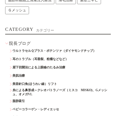
脂肪幹細胞上清液注入療法
薄毛治療
重症ニキビ
Ｇメッシュ
CATEGORY
カテゴリー
院長ブログ
ウルトラセルＱプラス・ポテンツァ（ダイヤモンドチップ）
耳のトラブル（耳垂裂、粉瘤などなど）
眉下切開法による上眼瞼のたるみ治療
美肌治療
美容針口角(ほうれい線）リフト
糸による鼻形成～クレオパトラノーズ（ミスコ MISKO)、Gメッシ
ュ、オメガVL
脂肪吸引
ベビーコラーゲン・レディエッセ