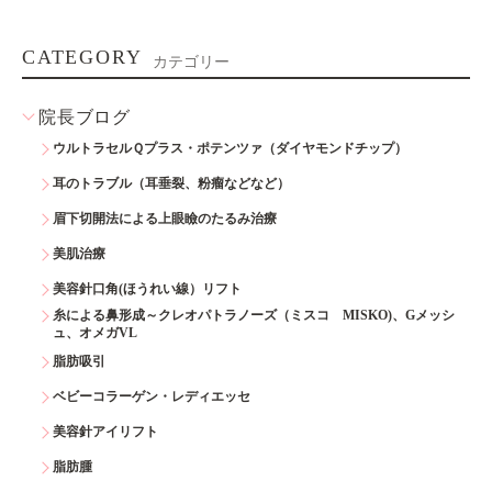
CATEGORY
カテゴリー
院長ブログ
ウルトラセルＱプラス・ポテンツァ（ダイヤモンドチップ）
耳のトラブル（耳垂裂、粉瘤などなど）
眉下切開法による上眼瞼のたるみ治療
美肌治療
美容針口角(ほうれい線）リフト
糸による鼻形成～クレオパトラノーズ（ミスコ MISKO)、Gメッシ
ュ、オメガVL
脂肪吸引
ベビーコラーゲン・レディエッセ
美容針アイリフト
脂肪腫