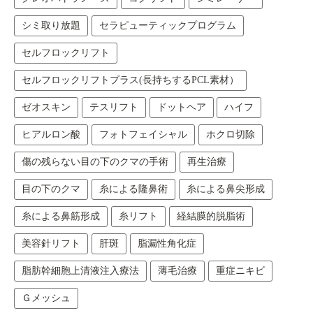
シミ取り放題
セラピューティックプログラム
セルフロックリフト
セルフロックリフトプラス(長持ちするPCL素材）
ゼオスキン
テスリフト
ドットヘア
ハイフ
ヒアルロン酸
フォトフェイシャル
ホクロ切除
傷の残らない目の下のクマの手術
再生治療
目の下のクマ
糸による隆鼻術
糸による鼻尖形成
糸による鼻筋形成
糸リフト
経結膜的脱脂術
美容針リフト
肝斑
脂漏性角化症
脂肪幹細胞上清液注入療法
薄毛治療
重症ニキビ
Ｇメッシュ