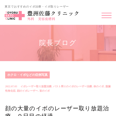
東京でおすすめのイボ治療・イボ取りレーザー
院長ブログ
ホクロ・イボなどの症例写真
2022.07.03
イボレーザー取り放題治療
,
バスト周りのイボのレーザー治療
,
体のイボ
,
脂漏
性角化症
,
顔のイボレーザー
,
首のイボ
顔の大量のイボのレーザー取り放題治