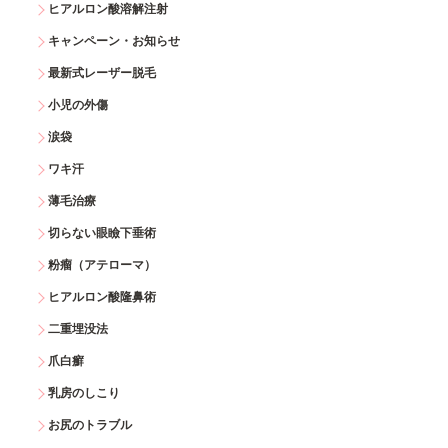
ヒアルロン酸溶解注射
キャンペーン・お知らせ
最新式レーザー脱毛
小児の外傷
涙袋
ワキ汗
薄毛治療
切らない眼瞼下垂術
粉瘤（アテローマ）
ヒアルロン酸隆鼻術
二重埋没法
爪白癬
乳房のしこり
お尻のトラブル