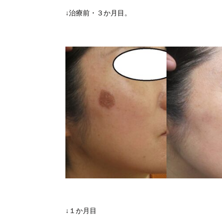
↓治療前・３か月目。
↓１か月目