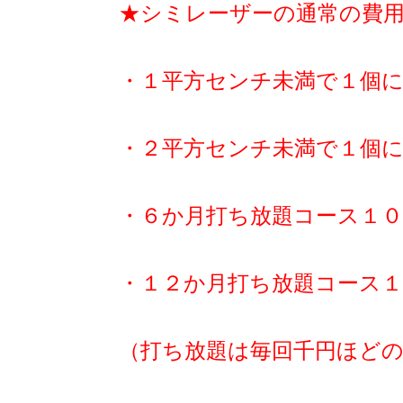
★シミレーザーの通常の費
・１平方センチ未満で１個
・２平方センチ未満で１個
・６か月打ち放題コース１０
・１２か月打ち放題コース１
（打ち放題は毎回千円ほど