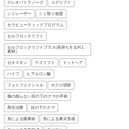
クレオパトラノーズ
コグリフト
シミレーザー
シミ取り放題
セラピューティックプログラム
セルフロックリフト
セルフロックリフトプラス(長持ちするPCL
素材）
ゼオスキン
テスリフト
ドットヘア
ハイフ
ヒアルロン酸
フォトフェイシャル
ホクロ切除
傷の残らない目の下のクマの手術
再生治療
目の下のクマ
糸による隆鼻術
糸による鼻尖形成