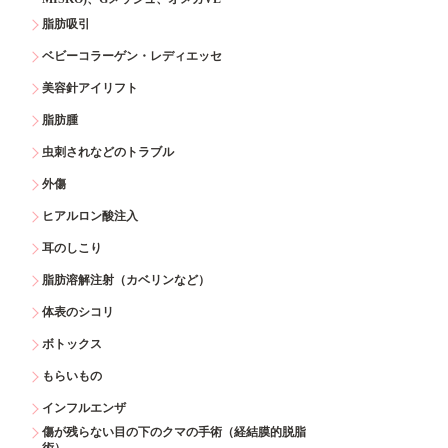
脂肪吸引
ベビーコラーゲン・レディエッセ
美容針アイリフト
脂肪腫
虫刺されなどのトラブル
外傷
ヒアルロン酸注入
耳のしこり
脂肪溶解注射（カベリンなど）
体表のシコリ
ボトックス
もらいもの
インフルエンザ
傷が残らない目の下のクマの手術（経結膜的脱脂
術）