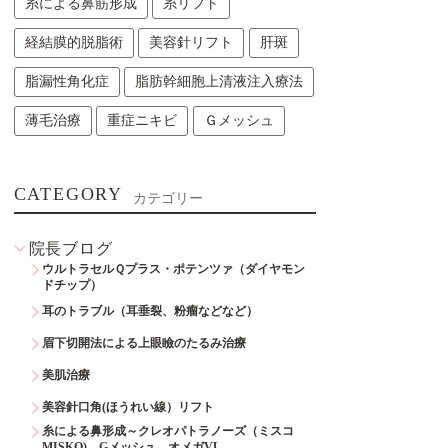
糸による鼻筋形成
糸リフト
経結膜的脱脂術
美容針リフト
肝斑
脂漏性角化症
脂肪幹細胞上清液注入療法
薄毛治療
重症ニキビ
Ｇメッシュ
CATEGORY
カテゴリー
院長ブログ
ウルトラセルＱプラス・ポテンツァ（ダイヤモン
ドチップ）
耳のトラブル（耳垂裂、粉瘤などなど）
眉下切開法による上眼瞼のたるみ治療
美肌治療
美容針口角(ほうれい線）リフト
糸による鼻形成～クレオパトラノーズ（ミスコ
MISKO)、Gメッシュ、オメガVL