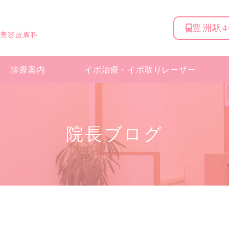
豊洲駅
 美容皮膚科
診療案内
イボ治療・
イボ取りレーザー
院長ブログ