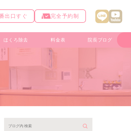
4番出口すぐ
完全予約制
ほくろ除去
料金表
院長ブログ