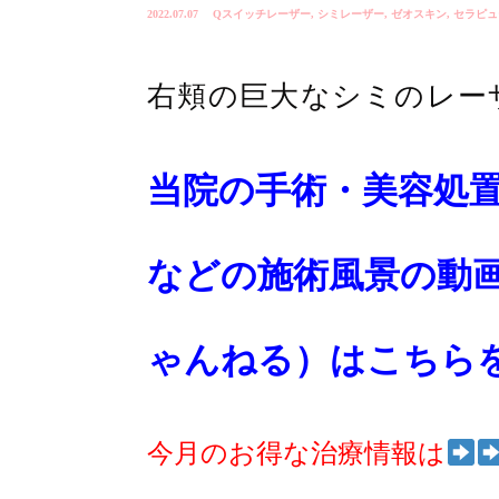
2022.07.07
Qスイッチレーザー
,
シミレーザー
,
ゼオスキン
,
セラピュ
右頬の巨大なシミのレー
当院の手術・美容処
などの施術風景の動
ゃんねる）はこちら
今月のお得な治療情報は