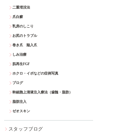
二重埋没法
爪白癬
乳房のしこり
お尻のトラブル
巻き爪 陥入爪
しみ治療
肌再生FGF
ホクロ・イボなどの症例写真
ブログ
幹細胞上清液注入療法（歯髄・脂肪）
脂肪注入
ゼオスキン
スタッフブログ