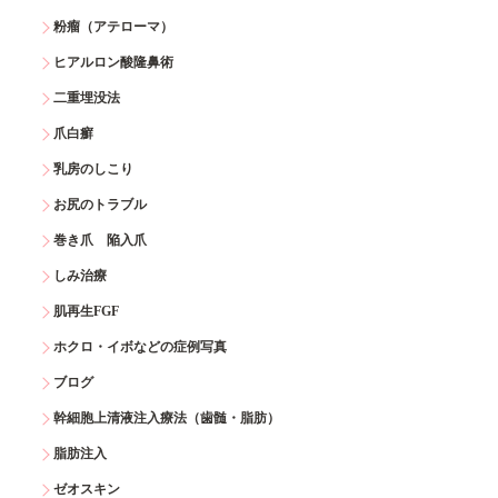
粉瘤（アテローマ）
ヒアルロン酸隆鼻術
二重埋没法
爪白癬
乳房のしこり
お尻のトラブル
巻き爪 陥入爪
しみ治療
肌再生FGF
ホクロ・イボなどの症例写真
ブログ
幹細胞上清液注入療法（歯髄・脂肪）
脂肪注入
ゼオスキン