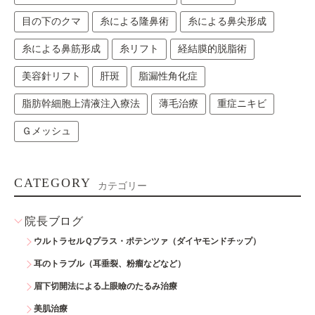
目の下のクマ
糸による隆鼻術
糸による鼻尖形成
糸による鼻筋形成
糸リフト
経結膜的脱脂術
美容針リフト
肝斑
脂漏性角化症
脂肪幹細胞上清液注入療法
薄毛治療
重症ニキビ
Ｇメッシュ
CATEGORY
カテゴリー
院長ブログ
ウルトラセルＱプラス・ポテンツァ（ダイヤモンドチップ）
耳のトラブル（耳垂裂、粉瘤などなど）
眉下切開法による上眼瞼のたるみ治療
美肌治療