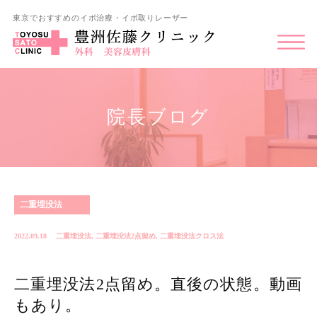
東京でおすすめのイボ治療・イボ取りレーザー
院長ブログ
二重埋没法
2022.09.18
二重埋没法
,
二重埋没法2点留め
,
二重埋没法クロス法
二重埋没法2点留め。直後の状態。動画
もあり。