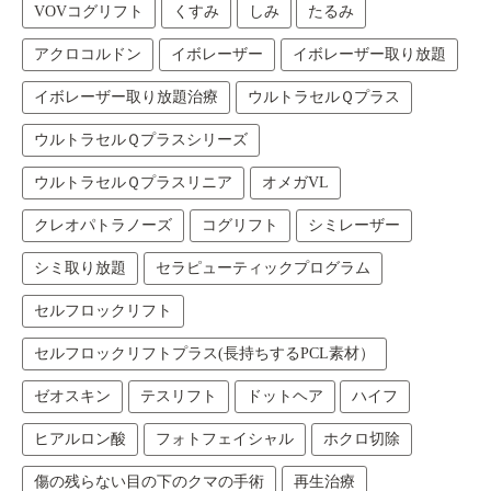
VOVコグリフト
くすみ
しみ
たるみ
アクロコルドン
イボレーザー
イボレーザー取り放題
イボレーザー取り放題治療
ウルトラセルＱプラス
ウルトラセルＱプラスシリーズ
ウルトラセルＱプラスリニア
オメガVL
クレオパトラノーズ
コグリフト
シミレーザー
シミ取り放題
セラピューティックプログラム
セルフロックリフト
セルフロックリフトプラス(長持ちするPCL素材）
ゼオスキン
テスリフト
ドットヘア
ハイフ
ヒアルロン酸
フォトフェイシャル
ホクロ切除
傷の残らない目の下のクマの手術
再生治療