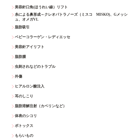
美容針口角(ほうれい線）リフト
糸による鼻形成～クレオパトラノーズ（ミスコ MISKO)、Gメッシ
ュ、オメガVL
脂肪吸引
ベビーコラーゲン・レディエッセ
美容針アイリフト
脂肪腫
虫刺されなどのトラブル
外傷
ヒアルロン酸注入
耳のしこり
脂肪溶解注射（カベリンなど）
体表のシコリ
ボトックス
もらいもの