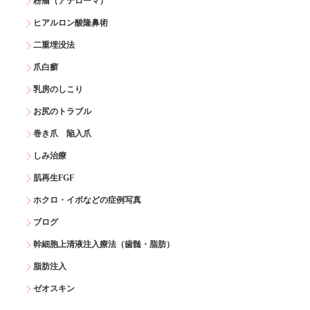
粉瘤（アテローマ）
ヒアルロン酸隆鼻術
二重埋没法
爪白癬
乳房のしこり
お尻のトラブル
巻き爪 陥入爪
しみ治療
肌再生FGF
ホクロ・イボなどの症例写真
ブログ
幹細胞上清液注入療法（歯髄・脂肪）
脂肪注入
ゼオスキン