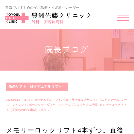
東京でおすすめのイボ治療・イボ取りレーザー
院長ブログ
糸のリフト（MWデュアルリフト）
2022.10.14
HJIFU
,
MWデュアルリフト
,
ウルトラセルQプラス（＋リニアファーム）
,
テ
スリフトソフト
,
ポテンツァ・ダイヤモンドチップによるたるみ治療
,
メモリーロックリフ
ト（長持ちのPCL素材）
,
糸リフト
メモリーロックリフト4本ずつ。直後