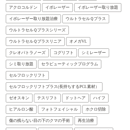
アクロコルドン
イボレーザー
イボレーザー取り放題
イボレーザー取り放題治療
ウルトラセルＱプラス
ウルトラセルＱプラスシリーズ
ウルトラセルＱプラスリニア
オメガVL
クレオパトラノーズ
コグリフト
シミレーザー
シミ取り放題
セラピューティックプログラム
セルフロックリフト
セルフロックリフトプラス(長持ちするPCL素材）
ゼオスキン
テスリフト
ドットヘア
ハイフ
ヒアルロン酸
フォトフェイシャル
ホクロ切除
傷の残らない目の下のクマの手術
再生治療