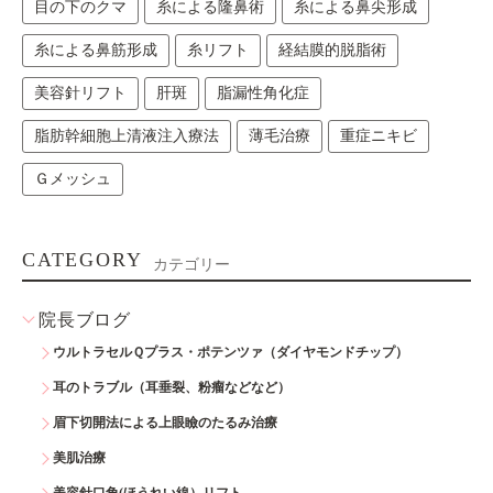
目の下のクマ
糸による隆鼻術
糸による鼻尖形成
糸による鼻筋形成
糸リフト
経結膜的脱脂術
美容針リフト
肝斑
脂漏性角化症
脂肪幹細胞上清液注入療法
薄毛治療
重症ニキビ
Ｇメッシュ
CATEGORY
カテゴリー
院長ブログ
ウルトラセルＱプラス・ポテンツァ（ダイヤモンドチップ）
耳のトラブル（耳垂裂、粉瘤などなど）
眉下切開法による上眼瞼のたるみ治療
美肌治療
美容針口角(ほうれい線）リフト