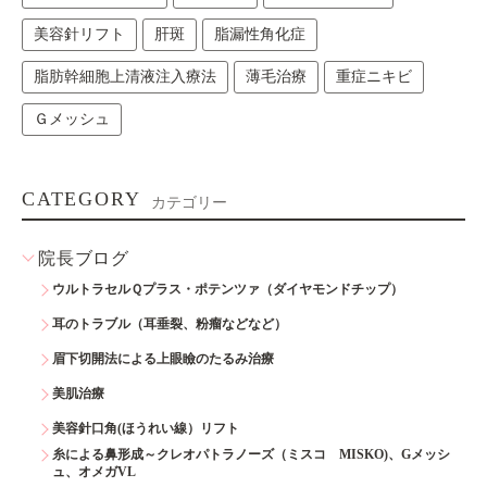
美容針リフト
肝斑
脂漏性角化症
脂肪幹細胞上清液注入療法
薄毛治療
重症ニキビ
Ｇメッシュ
CATEGORY
カテゴリー
院長ブログ
ウルトラセルＱプラス・ポテンツァ（ダイヤモンドチップ）
耳のトラブル（耳垂裂、粉瘤などなど）
眉下切開法による上眼瞼のたるみ治療
美肌治療
美容針口角(ほうれい線）リフト
糸による鼻形成～クレオパトラノーズ（ミスコ MISKO)、Gメッシ
ュ、オメガVL