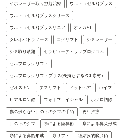
イボレーザー取り放題治療
ウルトラセルＱプラス
ウルトラセルＱプラスシリーズ
ウルトラセルＱプラスリニア
オメガVL
クレオパトラノーズ
コグリフト
シミレーザー
シミ取り放題
セラピューティックプログラム
セルフロックリフト
セルフロックリフトプラス(長持ちするPCL素材）
ゼオスキン
テスリフト
ドットヘア
ハイフ
ヒアルロン酸
フォトフェイシャル
ホクロ切除
傷の残らない目の下のクマの手術
再生治療
目の下のクマ
糸による隆鼻術
糸による鼻尖形成
糸による鼻筋形成
糸リフト
経結膜的脱脂術