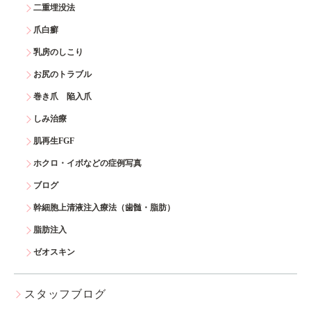
二重埋没法
爪白癬
乳房のしこり
お尻のトラブル
巻き爪 陥入爪
しみ治療
肌再生FGF
ホクロ・イボなどの症例写真
ブログ
幹細胞上清液注入療法（歯髄・脂肪）
脂肪注入
ゼオスキン
スタッフブログ