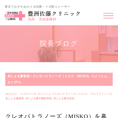
東京でおすすめのイボ治療・イボ取りレーザー
院長ブログ
糸による鼻形成～クレオパトラノーズ（ミスコ MISKO)、Gメッシュ、
オメガVL
2022.11.27
Gコグノーズ
,
Ｇメッシュ
,
クレオパトラノーズ（ミスコ）
,
テスリフトノーズ
,
糸による隆鼻術
,
糸による鼻中隔延長術
,
糸による鼻尖形成
クレオパトラノーズ（MISKO）を鼻