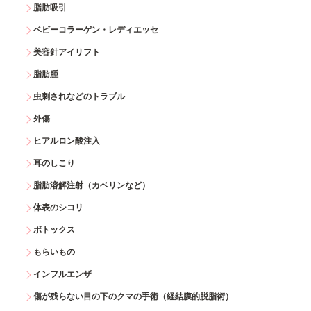
脂肪吸引
ベビーコラーゲン・レディエッセ
美容針アイリフト
脂肪腫
虫刺されなどのトラブル
外傷
ヒアルロン酸注入
耳のしこり
脂肪溶解注射（カベリンなど）
体表のシコリ
ボトックス
もらいもの
インフルエンザ
傷が残らない目の下のクマの手術（経結膜的脱脂術）