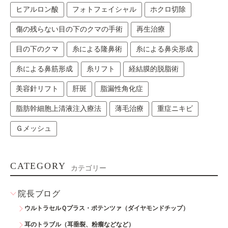
ヒアルロン酸
フォトフェイシャル
ホクロ切除
傷の残らない目の下のクマの手術
再生治療
目の下のクマ
糸による隆鼻術
糸による鼻尖形成
糸による鼻筋形成
糸リフト
経結膜的脱脂術
美容針リフト
肝斑
脂漏性角化症
脂肪幹細胞上清液注入療法
薄毛治療
重症ニキビ
Ｇメッシュ
CATEGORY
カテゴリー
院長ブログ
ウルトラセルＱプラス・ポテンツァ（ダイヤモンドチップ）
耳のトラブル（耳垂裂、粉瘤などなど）