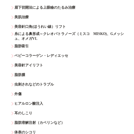
眉下切開法による上眼瞼のたるみ治療
美肌治療
美容針口角(ほうれい線）リフト
糸による鼻形成～クレオパトラノーズ（ミスコ MISKO)、Gメッシ
ュ、オメガVL
脂肪吸引
ベビーコラーゲン・レディエッセ
美容針アイリフト
脂肪腫
虫刺されなどのトラブル
外傷
ヒアルロン酸注入
耳のしこり
脂肪溶解注射（カベリンなど）
体表のシコリ