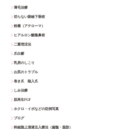
薄毛治療
切らない眼瞼下垂術
粉瘤（アテローマ）
ヒアルロン酸隆鼻術
二重埋没法
爪白癬
乳房のしこり
お尻のトラブル
巻き爪 陥入爪
しみ治療
肌再生FGF
ホクロ・イボなどの症例写真
ブログ
幹細胞上清液注入療法（歯髄・脂肪）