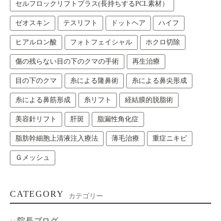
セルフロックリフトプラス(長持ちするPCL素材）
ゼオスキン
テスリフト
ドットヘア
ハイフ
ヒアルロン酸
フォトフェイシャル
ホクロ切除
傷の残らない目の下のクマの手術
再生治療
目の下のクマ
糸による隆鼻術
糸による鼻尖形成
糸による鼻筋形成
糸リフト
経結膜的脱脂術
美容針リフト
肝斑
脂漏性角化症
脂肪幹細胞上清液注入療法
薄毛治療
重症ニキビ
Ｇメッシュ
CATEGORY
カテゴリー
院長ブログ