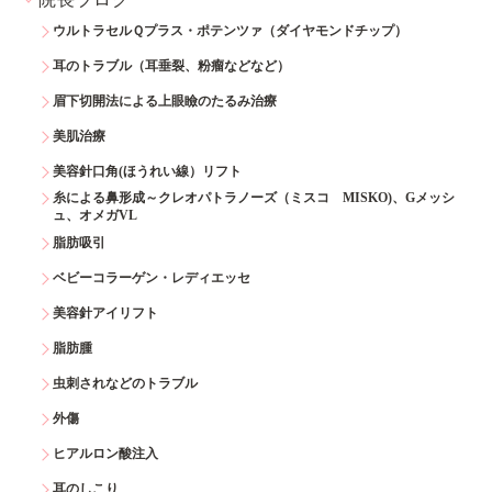
ウルトラセルＱプラス・ポテンツァ（ダイヤモンドチップ）
耳のトラブル（耳垂裂、粉瘤などなど）
眉下切開法による上眼瞼のたるみ治療
美肌治療
美容針口角(ほうれい線）リフト
糸による鼻形成～クレオパトラノーズ（ミスコ MISKO)、Gメッシ
ュ、オメガVL
脂肪吸引
ベビーコラーゲン・レディエッセ
美容針アイリフト
脂肪腫
虫刺されなどのトラブル
外傷
ヒアルロン酸注入
耳のしこり