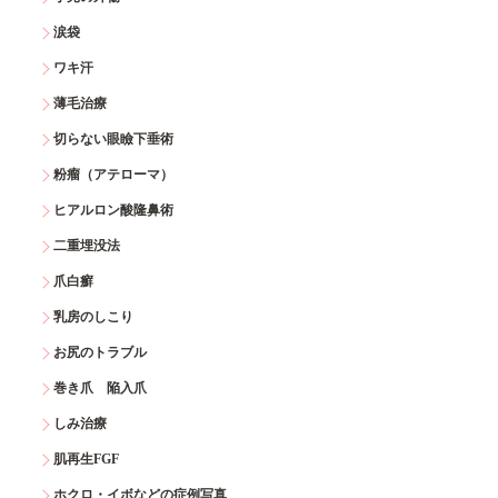
涙袋
ワキ汗
薄毛治療
切らない眼瞼下垂術
粉瘤（アテローマ）
ヒアルロン酸隆鼻術
二重埋没法
爪白癬
乳房のしこり
お尻のトラブル
巻き爪 陥入爪
しみ治療
肌再生FGF
ホクロ・イボなどの症例写真