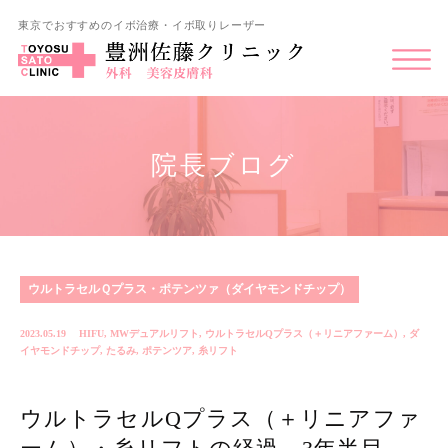
東京でおすすめのイボ治療・イボ取りレーザー
院長ブログ
ウルトラセルＱプラス・ポテンツァ（ダイヤモンドチップ）
2023.05.19
HIFU
,
MWデュアルリフト
,
ウルトラセルQプラス（＋リニアファーム）
,
ダ
イヤモンドチップ
,
たるみ
,
ポテンツア
,
糸リフト
ウルトラセルQプラス（＋リニアファ