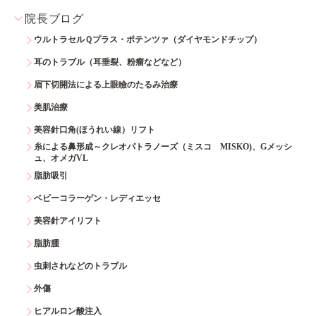
院長ブログ
ウルトラセルＱプラス・ポテンツァ（ダイヤモンドチップ）
耳のトラブル（耳垂裂、粉瘤などなど）
眉下切開法による上眼瞼のたるみ治療
美肌治療
美容針口角(ほうれい線）リフト
糸による鼻形成～クレオパトラノーズ（ミスコ MISKO)、Gメッシ
ュ、オメガVL
脂肪吸引
ベビーコラーゲン・レディエッセ
美容針アイリフト
脂肪腫
虫刺されなどのトラブル
外傷
ヒアルロン酸注入