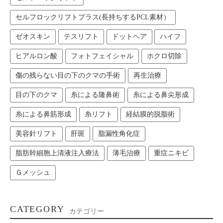
セルフロックリフトプラス(長持ちするPCL素材）
ゼオスキン
テスリフト
ドットヘア
ハイフ
ヒアルロン酸
フォトフェイシャル
ホクロ切除
傷の残らない目の下のクマの手術
再生治療
目の下のクマ
糸による隆鼻術
糸による鼻尖形成
糸による鼻筋形成
糸リフト
経結膜的脱脂術
美容針リフト
肝斑
脂漏性角化症
脂肪幹細胞上清液注入療法
薄毛治療
重症ニキビ
Ｇメッシュ
CATEGORY
カテゴリー