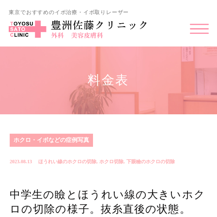
東京でおすすめのイボ治療・イボ取りレーザー
料金表
ホクロ・イボなどの症例写真
2023.08.13
ほうれい線のホクロの切除
,
ホクロ切除
,
下眼瞼のホクロの切除
中学生の瞼とほうれい線の大きいホク
ロの切除の様子。抜糸直後の状態。