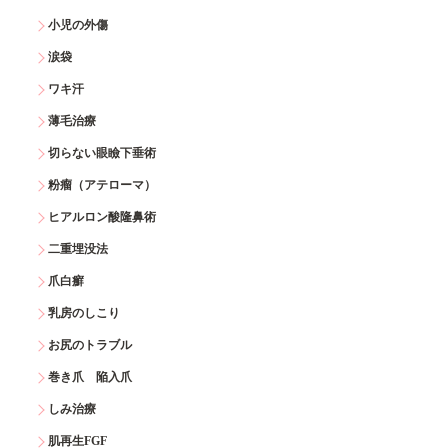
小児の外傷
涙袋
ワキ汗
薄毛治療
切らない眼瞼下垂術
粉瘤（アテローマ）
ヒアルロン酸隆鼻術
二重埋没法
爪白癬
乳房のしこり
お尻のトラブル
巻き爪 陥入爪
しみ治療
肌再生FGF