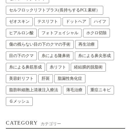
セルフロックリフトプラス(長持ちするPCL素材）
ゼオスキン
テスリフト
ドットヘア
ハイフ
ヒアルロン酸
フォトフェイシャル
ホクロ切除
傷の残らない目の下のクマの手術
再生治療
目の下のクマ
糸による隆鼻術
糸による鼻尖形成
糸による鼻筋形成
糸リフト
経結膜的脱脂術
美容針リフト
肝斑
脂漏性角化症
脂肪幹細胞上清液注入療法
薄毛治療
重症ニキビ
Ｇメッシュ
CATEGORY
カテゴリー