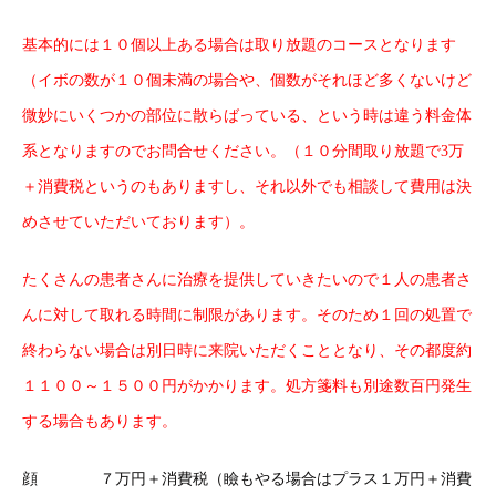
基本的には
１０
個以上ある場合は取り放題のコースとなります
（イボの数が１０個未満の場合や、個数がそれほど多くないけど
微妙にいくつかの部位に散らばっている、という時は違う料金体
系となりますのでお問合せください。（
１０
分間取り放題で
3
万
＋消費税というのもありますし、それ以外でも相談して費用は決
めさせていただいております）。
たくさんの患者さんに治療を提供していきたいので１人の患者さ
んに対して取れる時間に制限があります。そのため１回の処置で
終わらない場合は別日時に来院いただくこととなり、その都度約
１１００
～
１５００
円がかかります。処方箋料も別途数百円発生
する場合もあります。
顔 ７万円＋消費税（瞼もやる場合はプラス１万円＋消費