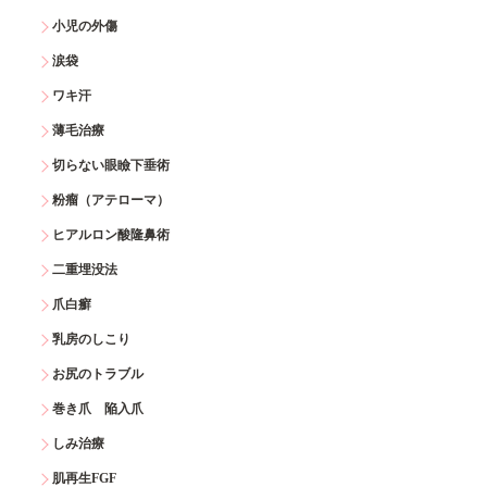
小児の外傷
涙袋
ワキ汗
薄毛治療
切らない眼瞼下垂術
粉瘤（アテローマ）
ヒアルロン酸隆鼻術
二重埋没法
爪白癬
乳房のしこり
お尻のトラブル
巻き爪 陥入爪
しみ治療
肌再生FGF