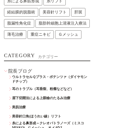
糸による鼻筋形成
糸リフト
経結膜的脱脂術
美容針リフト
肝斑
脂漏性角化症
脂肪幹細胞上清液注入療法
薄毛治療
重症ニキビ
Ｇメッシュ
CATEGORY
カテゴリー
院長ブログ
ウルトラセルＱプラス・ポテンツァ（ダイヤモン
ドチップ）
耳のトラブル（耳垂裂、粉瘤などなど）
眉下切開法による上眼瞼のたるみ治療
美肌治療
美容針口角(ほうれい線）リフト
糸による鼻形成～クレオパトラノーズ（ミスコ
MISKO)、Gメッシュ、オメガVL