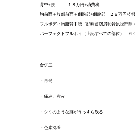
背中+腰 １８万円+消費税
胸前面＋腹部前面＋側胸部+側腹部 ２８万円+消
フルボディ胸腹背中腰（顔瞼首腕肩恥骨鼠径部除
パーフェクトフルボィ（上記すべての部位） ６
合併症
・再発
・痛み、赤み
・シミのような跡がうっすら残る
・色素沈着