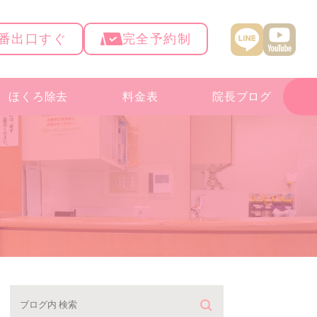
4番出口すぐ
完全予約制
ほくろ除去
料金表
院長ブログ