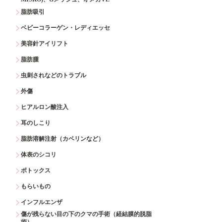
脂肪吸引
ベビーコラーゲン・レディエッセ
美容針アイリフト
脂肪腫
虫刺されなどのトラブル
外傷
ヒアルロン酸注入
耳のしこり
脂肪溶解注射（カベリンなど）
体表のシコリ
ボトックス
もらいもの
インフルエンザ
傷が残らない目の下のクマの手術（経結膜的脱脂
術）