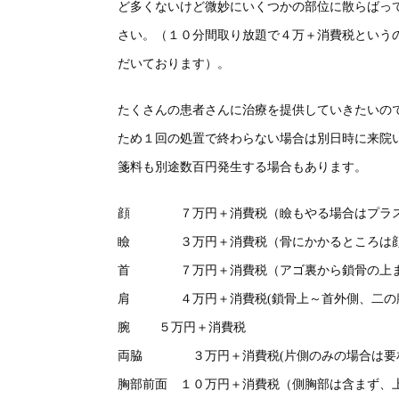
ど多くないけど微妙にいくつかの部位に散らばっ
さい。（
１０
分間取り放題で
４
万＋消費税という
だいております）。
たくさんの患者さんに治療を提供していきたいの
ため１回の処置で終わらない場合は別日時に来院
箋料も別途数百円発生する場合もあります。
顔 ７万円＋消費税（瞼もやる場合はプラス
瞼 ３万円＋消費税（骨にかかるところは顔
首 ７万円＋消費税（アゴ裏から鎖骨の上
肩 ４万円＋消費税(鎖骨上～首外側、二の腕
腕 ５万円＋消費税
両脇 ３万円＋消費税(片側のみの場合は要相
胸部前面 １０万円＋消費税（側胸部は含まず、