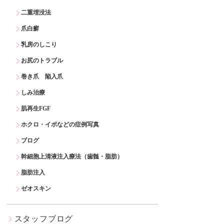
二重埋没法
爪白癬
乳房のしこり
お尻のトラブル
巻き爪 陥入爪
しみ治療
肌再生FGF
ホクロ・イボなどの症例写真
ブログ
幹細胞上清液注入療法（歯髄・脂肪）
脂肪注入
ゼオスキン
スタッフブログ