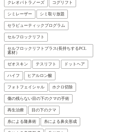
クレオパトラノーズ
コグリフト
シミレーザー
シミ取り放題
セラピューティックプログラム
セルフロックリフト
セルフロックリフトプラス(長持ちするPCL
素材）
ゼオスキン
テスリフト
ドットヘア
ハイフ
ヒアルロン酸
フォトフェイシャル
ホクロ切除
傷の残らない目の下のクマの手術
再生治療
目の下のクマ
糸による隆鼻術
糸による鼻尖形成