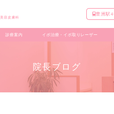
豊洲駅
 美容皮膚科
診療案内
イボ治療・
イボ取りレーザー
院長ブログ